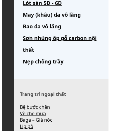
Lót sàn 5D - 6D
May (khâu) da vô lăng
Bao da vô lăng
Sơn nhúng ốp gỗ carbon nội
thất
Nẹp chống trầy
Trang trí ngoại thất
Bệ bước chân
Vè che mưa
Baga – Giá nóc
Lip pô