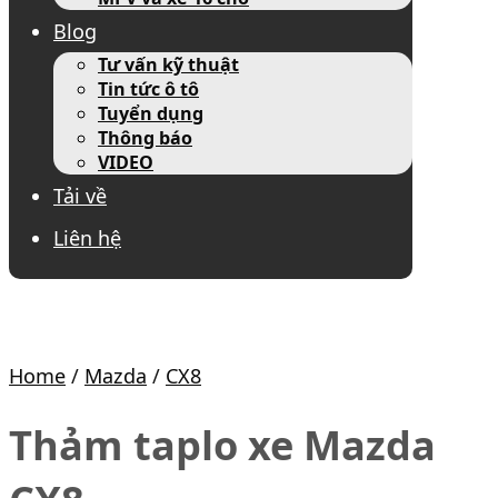
Blog
Tư vấn kỹ thuật
Tin tức ô tô
Tuyển dụng
Thông báo
VIDEO
Tải về
Liên hệ
Home
/
Mazda
/
CX8
Thảm taplo xe Mazda