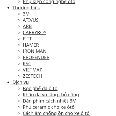
Phụ kiện công nghệ ôtô
Thương hiệu
3M
ATIVUS
ARB
CARRYBOY
FITT
HAMER
IRON MAN
PROFENDER
KSC
VIETMAP
ZESTECH
Dịch vụ
Bọc ghế da ô tô
Khâu da vô lăng thủ công
Dán phim cách nhiệt 3M
Phủ ceramic cho xe ôtô
Cách âm chống ồn cho xe ô tô