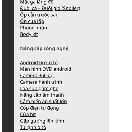
Mặt ga lăng độ
Đuôi cá – Đuôi gió (Spoiler)
Ốp cản trước sau
Ốp cua lốp
Phuộc nhún
Body kit
Nâng cấp công nghệ
Android box ô tô
Màn hình DVD android
Camera 360 độ
Camera hành trình
Loa sub gầm ghế
Nâng cấp âm thanh
Cảm biến áp suất lốp
Cốp điện tự động
Cửa hít
Gập gương lên kính
Tủ lạnh ô tô