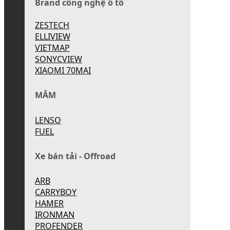
Brand công nghệ ô tô
ZESTECH
ELLIVIEW
VIETMAP
SONYCVIEW
XIAOMI 70MAI
MÂM
LENSO
FUEL
Xe bán tải - Offroad
ARB
CARRYBOY
HAMER
IRONMAN
PROFENDER