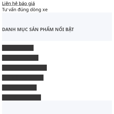
Liên hệ báo giá
Tư vấn đúng dòng xe
DANH MỤC SẢN PHẨM NỔI BẬT
Độ Nội thất xe
độ Ngoại thất xe
Nâng cấp công nghệ
Phụ kiện xe bán tải
độ xe limousine
độ ghế chỉnh điện