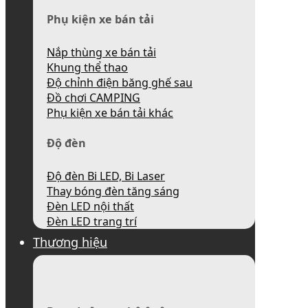
Phụ kiện xe bán tải
Nắp thùng xe bán tải
Khung thể thao
Độ chỉnh điện băng ghế sau
Đồ chơi CAMPING
Phụ kiện xe bán tải khác
Độ đèn
Độ đèn Bi LED, Bi Laser
Thay bóng đèn tăng sáng
Đèn LED nội thất
Đèn LED trang trí
Thương hiệu