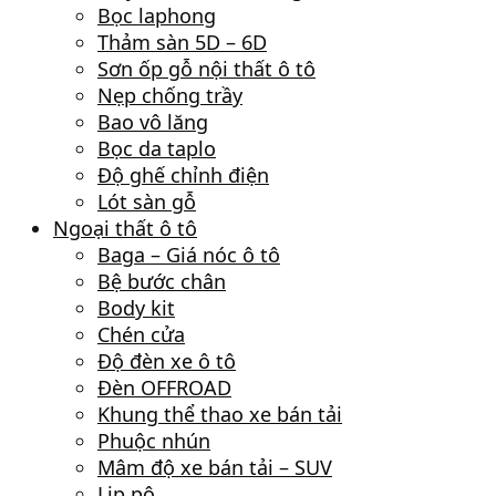
Bọc laphong
Thảm sàn 5D – 6D
Sơn ốp gỗ nội thất ô tô
Nẹp chống trầy
Bao vô lăng
Bọc da taplo
Độ ghế chỉnh điện
Lót sàn gỗ
Ngoại thất ô tô
Baga – Giá nóc ô tô
Bệ bước chân
Body kit
Chén cửa
Độ đèn xe ô tô
Đèn OFFROAD
Khung thể thao xe bán tải
Phuộc nhún
Mâm độ xe bán tải – SUV
Lip pô