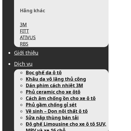
Hãng khác
3M
FITT
ATIVUS
RBS
Giới thiệu
Dịch vụ
Bọc ghế da ô tô
Khâu da vô lăng thủ công
Dán phim cách nhiệt 3M
Phủ ceramic cho xe ôtô
Cách âm chống ồn cho xe ô tô
Phủ gầm chống gỉ sét
Vệ sinh – Dọn nội thất ô tô
Sửa nắp thùng bán tải
Độ ghế Limousine cho xe ô tô SUV,
MPV và xe 16 chỗ