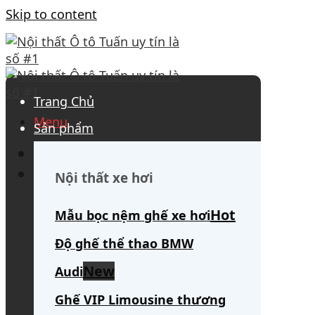
Skip to content
Trang Chủ
Menu
Sản phẩm
0908 563 172
(tư vấn 24/7)
Search for:
Nội thất xe hơi
Mẫu bọc nệm ghế xe hơi
Độ ghế thể thao BMW
Audi
Ghế VIP Limousine thương