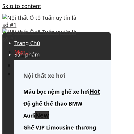
Skip to content
Trang Chủ
Menu
Sản phẩm
0908 563 172
(tư vấn 24/7)
Search for:
Nội thất xe hơi
Mẫu bọc nệm ghế xe hơi
Độ ghế thể thao BMW
Audi
Ghế VIP Limousine thương