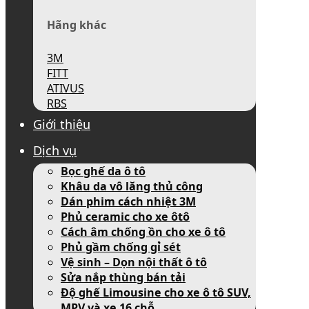
Hãng khác
3M
FITT
ATIVUS
RBS
Giới thiệu
Dịch vụ
Bọc ghế da ô tô
Khâu da vô lăng thủ công
Dán phim cách nhiệt 3M
Phủ ceramic cho xe ôtô
Cách âm chống ồn cho xe ô tô
Phủ gầm chống gỉ sét
Vệ sinh – Dọn nội thất ô tô
Sửa nắp thùng bán tải
Độ ghế Limousine cho xe ô tô SUV,
MPV và xe 16 chỗ