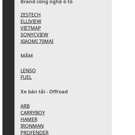
Brand công nghệ ô tô
ZESTECH
ELLIVIEW
VIETMAP
SONYCVIEW
XIAOMI 70MAI
MÂM
LENSO
FUEL
Xe bán tải - Offroad
ARB
CARRYBOY
HAMER
IRONMAN
PROFENDER