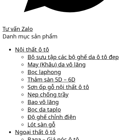
Tư vấn Zalo
Danh mục sản phẩm
Nội thất ô tô
Bộ sưu tập các bộ ghế da ô tô đẹp
May (Khâu) da vô lăng
Bọc laphong
Thảm sàn 5D – 6D
Sơn ốp gỗ nội thất ô tô
Nẹp chống trầy
Bao vô lăng
Bọc da taplo
Độ ghế chỉnh điện
Lót sàn gỗ
Ngoại thất ô tô
Baga – Giá nóc ô tô