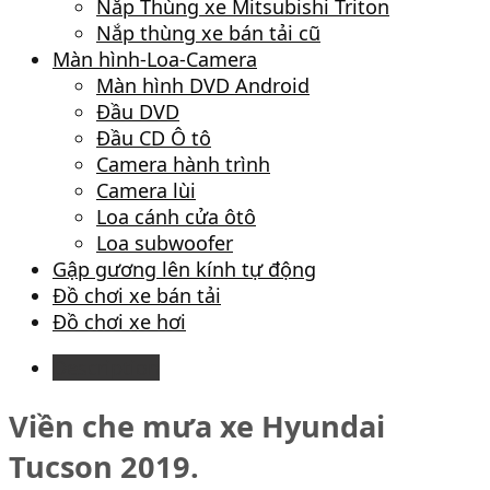
Nắp Thùng xe Mitsubishi Triton
Nắp thùng xe bán tải cũ
Màn hình-Loa-Camera
Màn hình DVD Android
Đầu DVD
Đầu CD Ô tô
Camera hành trình
Camera lùi
Loa cánh cửa ôtô
Loa subwoofer
Gập gương lên kính tự động
Đồ chơi xe bán tải
Đồ chơi xe hơi
Description
Viền che mưa xe Hyundai
Tucson 2019.