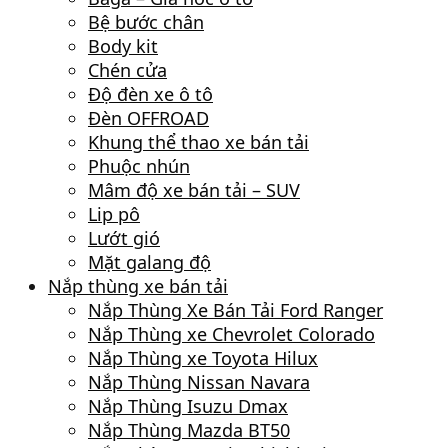
Bệ bước chân
Body kit
Chén cửa
Độ đèn xe ô tô
Đèn OFFROAD
Khung thể thao xe bán tải
Phuộc nhún
Mâm độ xe bán tải – SUV
Lip pô
Lướt gió
Mặt galang độ
Nắp thùng xe bán tải
Nắp Thùng Xe Bán Tải Ford Ranger
Nắp Thùng xe Chevrolet Colorado
Nắp Thùng xe Toyota Hilux
Nắp Thùng Nissan Navara
Nắp Thùng Isuzu Dmax
Nắp Thùng Mazda BT50