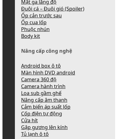
Mặt ga lăng độ
Đuôi cá – Đuôi gió (Spoiler)
Ốp cản trước sau
Ốp cua lốp
Phuộc nhún
Body kit
Nâng cấp công nghệ
Android box ô tô
Màn hình DVD android
Camera 360 độ
Camera hành trình
Loa sub gầm ghế
Nâng cấp âm thanh
Cảm biến áp suất lốp
Cốp điện tự động
Cửa hít
Gập gương lên kính
Tủ lạnh ô tô