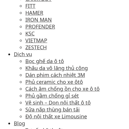
FITT
HAMER
IRON MAN
PROFENDER
KSC
VIETMAP
ZESTECH
Dịch vụ
Bọc ghế da ô tô
Khâu da vô lăng thủ công
Dán phim cách nhiệt 3M
Phủ ceramic cho xe ôtô
Cách âm chống ồn cho xe ô tô
Phủ gầm chống gỉ sét
Vệ sinh – Dọn nội thất ô tô
Sửa nắp thùng bán tải
Độ nội thất xe Limousine
Blog