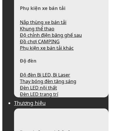
Phụ kiện xe bán tải
Nắp thùng xe bán tải
Khung thể thao
Độ chỉnh điện băng ghế sau
Đồ chơi CAMPING
Phụ kiện xe bán tải khác
Độ đèn
Độ đèn Bi LED, Bi Laser
Thay bóng đèn tăng sáng
Đèn LED nội thất
Đèn LED trang trí
Thương hiệu