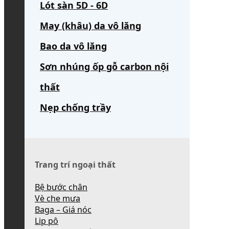
Lót sàn 5D - 6D
May (khâu) da vô lăng
Bao da vô lăng
Sơn nhúng ốp gỗ carbon nội
thất
Nẹp chống trầy
Trang trí ngoại thất
Bệ bước chân
Vè che mưa
Baga – Giá nóc
Lip pô