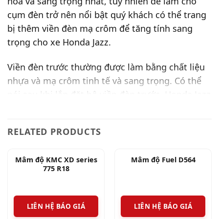
hoa và sang trọng nhất, tuy nhiên để làm cho
cụm đèn trở nên nổi bật quý khách có thể trang
bị thêm viền đèn mạ crôm để tăng tính sang
trọng cho xe Honda Jazz.
Viền đèn trước thường được làm bằng chất liệu
nhựa và mạ crôm tinh tế và sang trọng. Có thể
nói sau khi lắp đặt bộ viền đèn trước, Honda Jazz
sẽ có diện mạo tinh tế và sáng sủa hơn.
RELATED PRODUCTS
Mâm độ KMC XD series
Mâm độ Fuel D564
775 R18
LIÊN HỆ BÁO GIÁ
LIÊN HỆ BÁO GIÁ