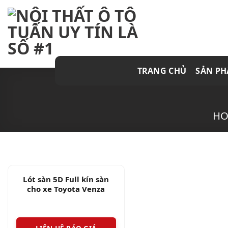
Skip
to
content
TRANG CHỦ
SẢN P
H
Lót sàn 5D Full kín sàn
cho xe Toyota Venza