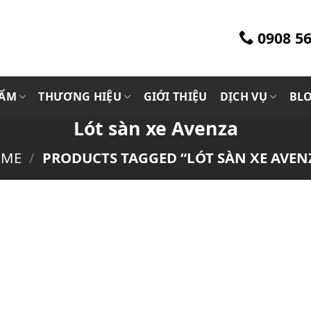
0908 56
HẨM
THƯƠNG HIỆU
GIỚI THIỆU
DỊCH VỤ
BL
Lót sàn xe Avenza
OME
/
PRODUCTS TAGGED “LÓT SÀN XE AVEN