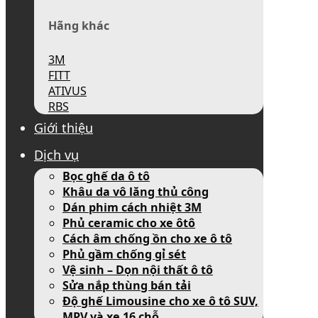
Hãng khác
3M
FITT
ATIVUS
RBS
Giới thiệu
Dịch vụ
Bọc ghế da ô tô
Khâu da vô lăng thủ công
Dán phim cách nhiệt 3M
Phủ ceramic cho xe ôtô
Cách âm chống ồn cho xe ô tô
Phủ gầm chống gỉ sét
Vệ sinh – Dọn nội thất ô tô
Sửa nắp thùng bán tải
Độ ghế Limousine cho xe ô tô SUV,
MPV và xe 16 chỗ