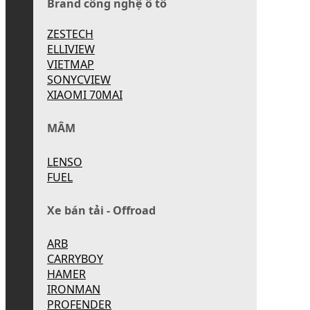
Brand công nghệ ô tô
ZESTECH
ELLIVIEW
VIETMAP
SONYCVIEW
XIAOMI 70MAI
MÂM
LENSO
FUEL
Xe bán tải - Offroad
ARB
CARRYBOY
HAMER
IRONMAN
PROFENDER