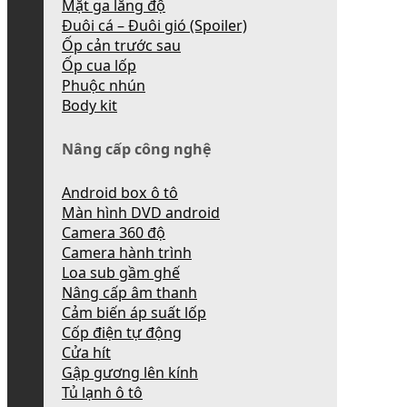
Mặt ga lăng độ
Đuôi cá – Đuôi gió (Spoiler)
Ốp cản trước sau
Ốp cua lốp
Phuộc nhún
Body kit
Nâng cấp công nghệ
Android box ô tô
Màn hình DVD android
Camera 360 độ
Camera hành trình
Loa sub gầm ghế
Nâng cấp âm thanh
Cảm biến áp suất lốp
Cốp điện tự động
Cửa hít
Gập gương lên kính
Tủ lạnh ô tô