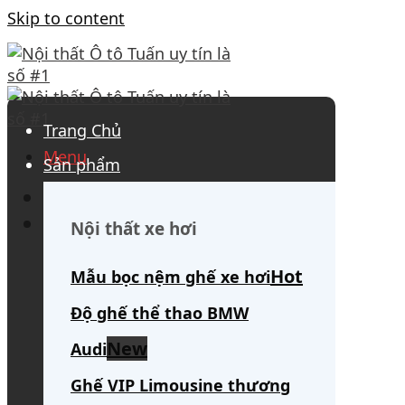
Skip to content
Trang Chủ
Menu
Sản phẩm
0908 563 172
(tư vấn 24/7)
Search for:
Nội thất xe hơi
Mẫu bọc nệm ghế xe hơi
Độ ghế thể thao BMW
Audi
Ghế VIP Limousine thương