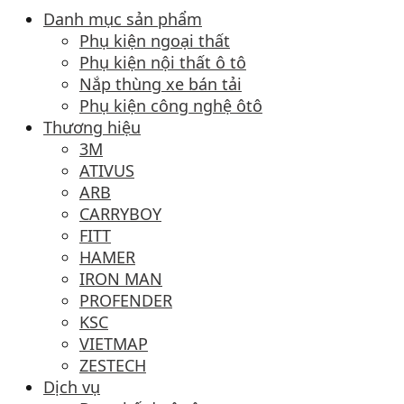
Danh mục sản phẩm
Phụ kiện ngoại thất
Phụ kiện nội thất ô tô
Nắp thùng xe bán tải
Phụ kiện công nghệ ôtô
Thương hiệu
3M
ATIVUS
ARB
CARRYBOY
FITT
HAMER
IRON MAN
PROFENDER
KSC
VIETMAP
ZESTECH
Dịch vụ