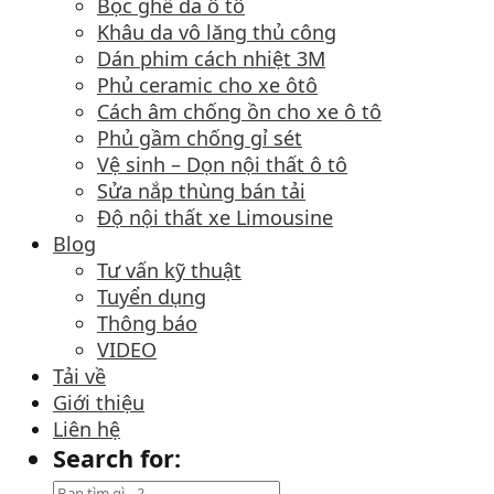
Bọc ghế da ô tô
Khâu da vô lăng thủ công
Dán phim cách nhiệt 3M
Phủ ceramic cho xe ôtô
Cách âm chống ồn cho xe ô tô
Phủ gầm chống gỉ sét
Vệ sinh – Dọn nội thất ô tô
Sửa nắp thùng bán tải
Độ nội thất xe Limousine
Blog
Tư vấn kỹ thuật
Tuyển dụng
Thông báo
VIDEO
Tải về
Giới thiệu
Liên hệ
Search for: