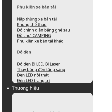
Phụ kiện xe bán tải
Nắp thùng xe bán tải
Khung thể thao
Độ chỉnh điện băng ghế sau
Đồ chơi CAMPING
Phụ kiện xe bán tải khác
Độ đèn
Độ đèn Bi LED, Bi Laser
Thay bóng đèn tăng sáng
Đèn LED nội thất
Đèn LED trang trí
Thương hiệu