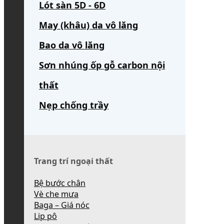
Lót sàn 5D - 6D
May (khâu) da vô lăng
Bao da vô lăng
Sơn nhúng ốp gỗ carbon nội
thất
Nẹp chống trầy
Trang trí ngoại thất
Bệ bước chân
Vè che mưa
Baga – Giá nóc
Lip pô