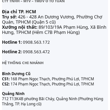
CTY TNHH – MTV – TMDV Ô TÔ TUẤN
Địa chỉ TP. HCM
Trụ sở:
426 - 428 An Dương Vương, Phường Chợ
Quán, TPHCM (Quận 5 cũ)
Xưởng nội thất:
89/103/19A Phạm Hùng, Xã Bình
Hưng, TPHCM (Hẻm C7B Phạm Hùng)
Hotline 1:
0908.563.172
Hotline 2:
0908.563.472
HỆ THỐNG CHI NHÁNH
Bình Dương Cũ
CS1:
168 Phạm Ngọc Thạch, Phường Phú Lợi, TPHCM
CS2:
174 Phạm Ngọc Thạch, Phường Phú Lợi, TPHCM
Quảng Ninh
712 T13K4B phường Bãi Cháy, Quảng Ninh (Phường Hùng
Thắng, TP. Hạ Long cũ)