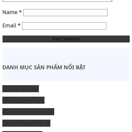
Name
*
Email
*
DANH MỤC SẢN PHẨM NỔI BẬT
Độ Nội thất xe
độ Ngoại thất xe
Nâng cấp công nghệ
Phụ kiện xe bán tải