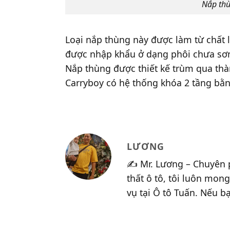
Nắp thù
Loại nắp thùng này được làm từ chất l
được nhập khẩu ở dạng phôi chưa sơn
Nắp thùng được thiết kế trùm qua th
Carryboy có hệ thống khóa 2 tầng bằn
LƯƠNG
✍️ Mr. Lương – Chuyên 
thất ô tô, tôi luôn mo
vụ tại Ô tô Tuấn. Nếu bạ