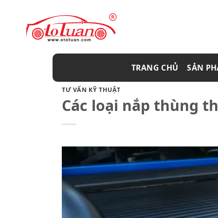
Skip
to
content
TRANG CHỦ
SẢN P
TƯ VẤN KỸ THUẬT
Các loại nắp thùng t