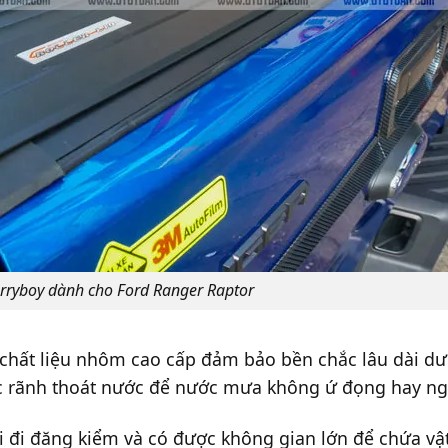
rryboy dành cho Ford Ranger Raptor
hất liệu nhôm cao cấp đảm bảo bền chắc lâu dài dưới 
các rãnh thoát nước để nước mưa không ứ đọng hay n
 đi đăng kiểm và có được không gian lớn để chứa vậ