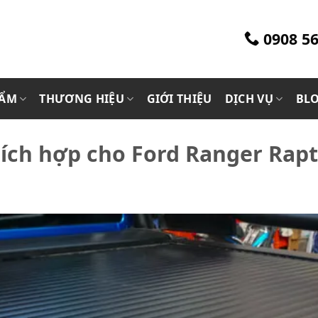
0908 56
HẨM
THƯƠNG HIỆU
GIỚI THIỆU
DỊCH VỤ
BL
hích hợp cho Ford Ranger Rap