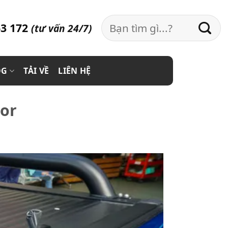
Search
3 172
(tư vấn 24/7)
for:
OG
TẢI VỀ
LIÊN HỆ
tor