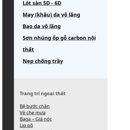
Lót sàn 5D - 6D
May (khâu) da vô lăng
Bao da vô lăng
Sơn nhúng ốp gỗ carbon nội
thất
Nẹp chống trầy
Trang trí ngoại thất
Bệ bước chân
Vè che mưa
Baga – Giá nóc
Lip pô