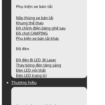
Phụ kiện xe bán tải
Nắp thùng xe bán tải
Khung thể thao
Độ chỉnh điện băng ghế sau
Đồ chơi CAMPING
Phụ kiện xe bán tải khác
Độ đèn
Độ đèn Bi LED, Bi Laser
Thay bóng đèn tăng sáng
Đèn LED nội thất
Đèn LED trang trí
Thương hiệu