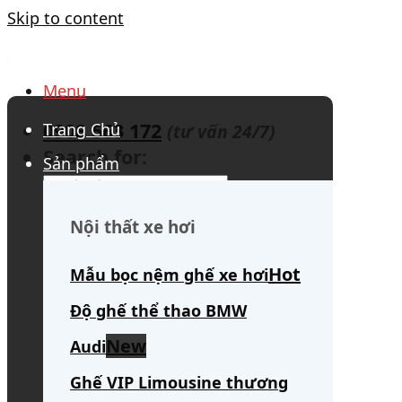
Skip to content
Menu
0908 563 172
Trang Chủ
(tư vấn 24/7)
Search for:
Sản phẩm
Nội thất xe hơi
Mẫu bọc nệm ghế xe hơi
Độ ghế thể thao BMW
Audi
Ghế VIP Limousine thương