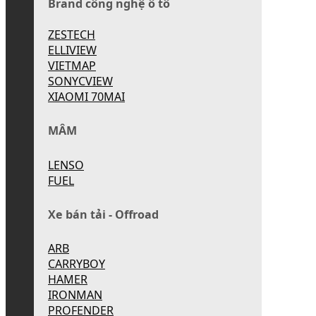
Brand công nghệ ô tô
ZESTECH
ELLIVIEW
VIETMAP
SONYCVIEW
XIAOMI 70MAI
MÂM
LENSO
FUEL
Xe bán tải - Offroad
ARB
CARRYBOY
HAMER
IRONMAN
PROFENDER