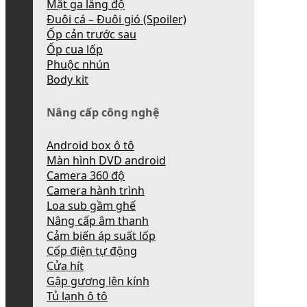
Mặt ga lăng độ
Đuôi cá – Đuôi gió (Spoiler)
Ốp cản trước sau
Ốp cua lốp
Phuộc nhún
Body kit
Nâng cấp công nghệ
Android box ô tô
Màn hình DVD android
Camera 360 độ
Camera hành trình
Loa sub gầm ghế
Nâng cấp âm thanh
Cảm biến áp suất lốp
Cốp điện tự động
Cửa hít
Gập gương lên kính
Tủ lạnh ô tô