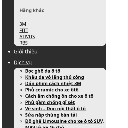
Hãng khác
3M
FITT
ATIVUS
RBS
Giới thiệu
Dịch vụ
Bọc ghế da ô tô
Khâu da vô lăng thủ công
Dán phim cách nhiệt 3M
Phủ ceramic cho xe ôtô
Cách âm chống ồn cho xe ô tô
Phủ gầm chống gỉ sét
Vệ sinh – Dọn nội thất ô tô
Sửa nắp thùng bán tải
Độ ghế Limousine cho xe ô tô SUV,
MPV và xe 16 chỗ