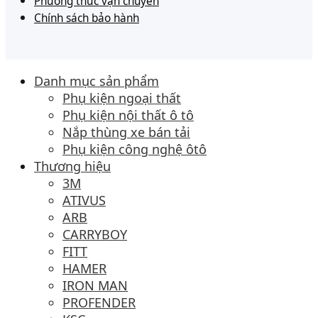
Phương thức vận chuyển
Chính sách bảo hành
Danh mục sản phẩm
Phụ kiện ngoại thất
Phụ kiện nội thất ô tô
Nắp thùng xe bán tải
Phụ kiện công nghệ ôtô
Thương hiệu
3M
ATIVUS
ARB
CARRYBOY
FITT
HAMER
IRON MAN
PROFENDER