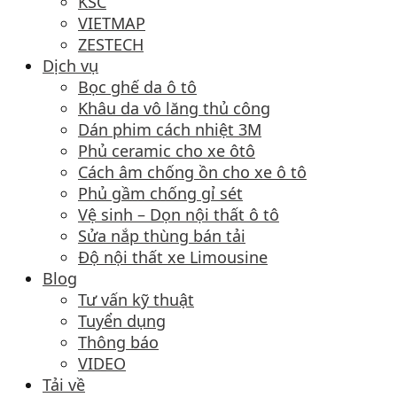
KSC
VIETMAP
ZESTECH
Dịch vụ
Bọc ghế da ô tô
Khâu da vô lăng thủ công
Dán phim cách nhiệt 3M
Phủ ceramic cho xe ôtô
Cách âm chống ồn cho xe ô tô
Phủ gầm chống gỉ sét
Vệ sinh – Dọn nội thất ô tô
Sửa nắp thùng bán tải
Độ nội thất xe Limousine
Blog
Tư vấn kỹ thuật
Tuyển dụng
Thông báo
VIDEO
Tải về