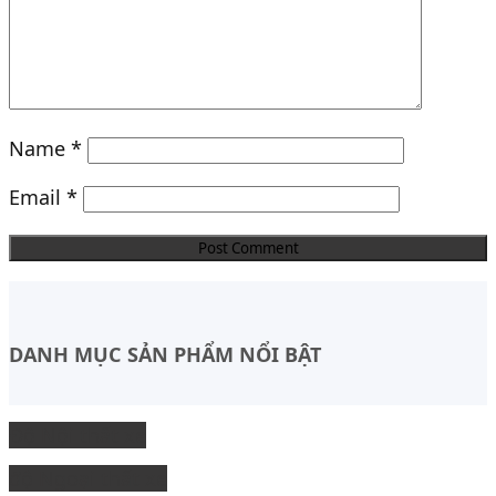
Name
*
Email
*
DANH MỤC SẢN PHẨM NỔI BẬT
Độ Nội thất xe
độ Ngoại thất xe