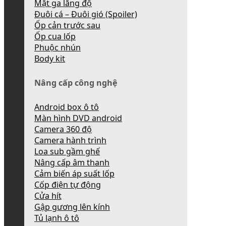
Mặt ga lăng độ
Đuôi cá – Đuôi gió (Spoiler)
Ốp cản trước sau
Ốp cua lốp
Phuộc nhún
Body kit
Nâng cấp công nghệ
Android box ô tô
Màn hình DVD android
Camera 360 độ
Camera hành trình
Loa sub gầm ghế
Nâng cấp âm thanh
Cảm biến áp suất lốp
Cốp điện tự động
Cửa hít
Gập gương lên kính
Tủ lạnh ô tô