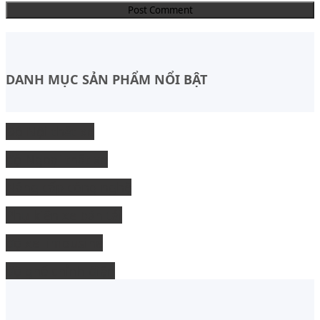
DANH MỤC SẢN PHẨM NỔI BẬT
Độ Nội thất xe
độ Ngoại thất xe
Nâng cấp công nghệ
Phụ kiện xe bán tải
độ xe limousine
độ ghế chỉnh điện