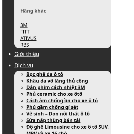
Hãng khác
3M
FITT
ATIVUS
RBS
Giới thiệu
Dịch vụ
Bọc ghế da ô tô
Khâu da vô lăng thủ công
Dán phim cách nhiệt 3M
Phủ ceramic cho xe ôtô
Cách âm chống ồn cho xe ô tô
Phủ gầm chống gỉ sét
Vệ sinh – Dọn nội thất ô tô
Sửa nắp thùng bán tải
Độ ghế Limousine cho xe ô tô SUV,
MPV và xe 16 chỗ