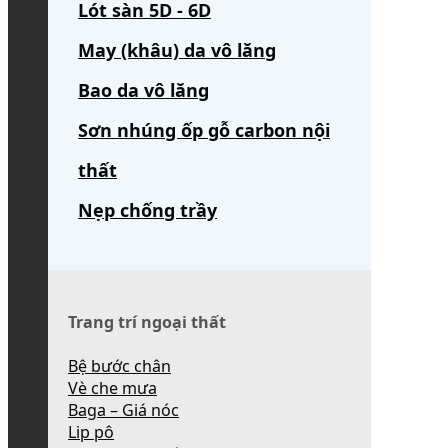
Lót sàn 5D - 6D
May (khâu) da vô lăng
Bao da vô lăng
Sơn nhúng ốp gỗ carbon nội
thất
Nẹp chống trầy
Trang trí ngoại thất
Bệ bước chân
Vè che mưa
Baga – Giá nóc
Lip pô