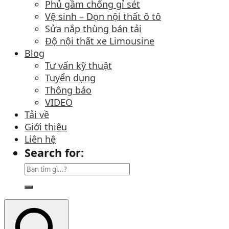
Phủ gầm chống gỉ sét
Vệ sinh – Dọn nội thất ô tô
Sửa nắp thùng bán tải
Độ nội thất xe Limousine
Blog
Tư vấn kỹ thuật
Tuyển dụng
Thông báo
VIDEO
Tải về
Giới thiệu
Liên hệ
Search for: