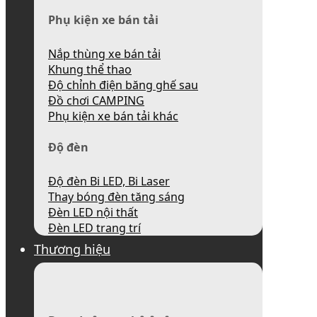
Phụ kiện xe bán tải
Nắp thùng xe bán tải
Khung thể thao
Độ chỉnh điện băng ghế sau
Đồ chơi CAMPING
Phụ kiện xe bán tải khác
Độ đèn
Độ đèn Bi LED, Bi Laser
Thay bóng đèn tăng sáng
Đèn LED nội thất
Đèn LED trang trí
Thương hiệu