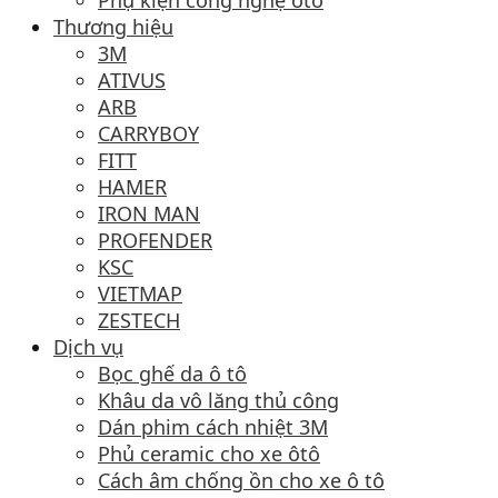
Phụ kiện công nghệ ôtô
Thương hiệu
3M
ATIVUS
ARB
CARRYBOY
FITT
HAMER
IRON MAN
PROFENDER
KSC
VIETMAP
ZESTECH
Dịch vụ
Bọc ghế da ô tô
Khâu da vô lăng thủ công
Dán phim cách nhiệt 3M
Phủ ceramic cho xe ôtô
Cách âm chống ồn cho xe ô tô