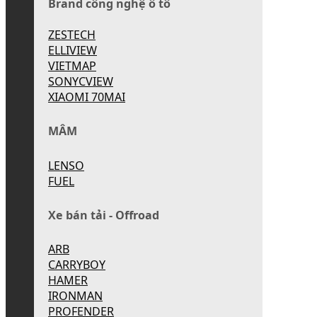
Brand công nghệ ô tô
ZESTECH
ELLIVIEW
VIETMAP
SONYCVIEW
XIAOMI 70MAI
MÂM
LENSO
FUEL
Xe bán tải - Offroad
ARB
CARRYBOY
HAMER
IRONMAN
PROFENDER