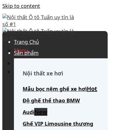
Skip to content
Trang Chủ
Menu
Sản phẩm
0908 563 172
(tư vấn 24/7)
Search for:
Nội thất xe hơi
Mẫu bọc nệm ghế xe hơi
Độ ghế thể thao BMW
Audi
Ghế VIP Limousine thương