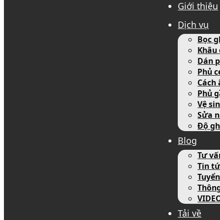
Giới thiệu
Dịch vụ
Bọc g
Khâu 
Dán p
Phủ c
Cách 
Phủ g
Vệ si
Sửa n
Độ gh
Blog
Tư vấ
Tin tứ
Tuyển
Thôn
VIDE
Tải về