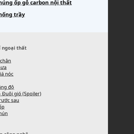
húng ốp gỗ carbon nội thất
hống trầy
í ngoại thất
 chân
mưa
iá nóc
ăng độ
 Đuôi gió (Spoiler)
rước sau
ốp
hún