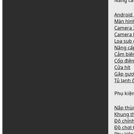
Nâng cấ
Android 
Màn hìn
Camera 
Camera 
Loa sub
Nâng cấ
Cảm biến
Cốp điệ
Cửa hít
Gập gươ
Tủ lạnh 
Phụ kiện
Nắp thùn
Khung t
Độ chỉnh
Đồ chơi