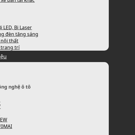
 xe bán tải khác
i LED, Bi Laser
ng đèn tăng sáng
nội thất
trang trí
iệu
ông nghệ ô tô
H
W
P
IEW
70MAI