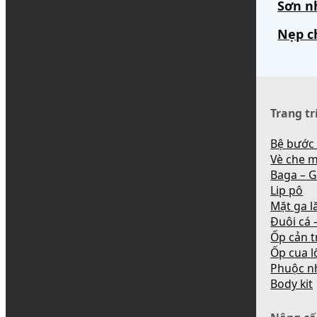
Sơn n
Nẹp c
Trang tr
Bệ bước
Vè che 
Baga – G
Lip pô
Mặt ga l
Đuôi cá –
Ốp cản t
Ốp cua l
Phuộc n
Body kit