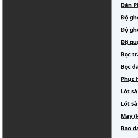
Dán PP
Độ gh
Độ gh
Độ qu
Bọc t
Bọc da
Phục h
Lót s
Lót sà
May (
Bao d