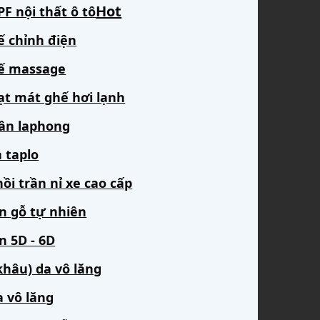
F nội thất ô tô
ế chỉnh điện
ế massage
ạt mát ghế hơi lạnh
rần laphong
 taplo
ồi trần nỉ xe cao cấp
àn gỗ tự nhiên
n 5D - 6D
khâu) da vô lăng
a vô lăng