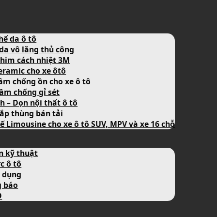
hế da ô tô
da vô lăng thủ công
him cách nhiệt 3M
eramic cho xe ôtô
âm chống ồn cho xe ô tô
ầm chống gỉ sét
nh – Dọn nội thất ô tô
ắp thùng bán tải
ế Limousine cho xe ô tô SUV, MPV và xe 16 chỗ
n kỹ thuật
c ô tô
 dụng
g báo
O