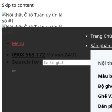
Skip to content
Trang Ch
Menu
Sản phẩm
0908 563 172
(tư vấn 24/7)
Search for:
Nội th
Mẫu b
Độ gh
Ghế V
Dán p