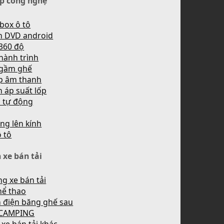
p công nghệ
box ô tô
h DVD android
360 độ
hành trình
 gầm ghế
p âm thanh
 áp suất lốp
n tự động
ng lên kính
ô tô
 xe bán tải
g xe bán tải
hể thao
 điện băng ghế sau
 CAMPING