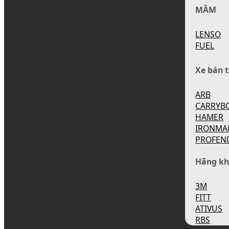
MÂM
LENSO
FUEL
Xe bán t
ARB
CARRYB
HAMER
IRONMA
PROFEN
Hãng kh
3M
FITT
ATIVUS
RBS