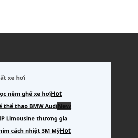
ủ
ất xe hơi
ọc nệm ghế xe hơi
ế thể thao BMW Audi
IP Limousine thương gia
him cách nhiệt 3M Mỹ