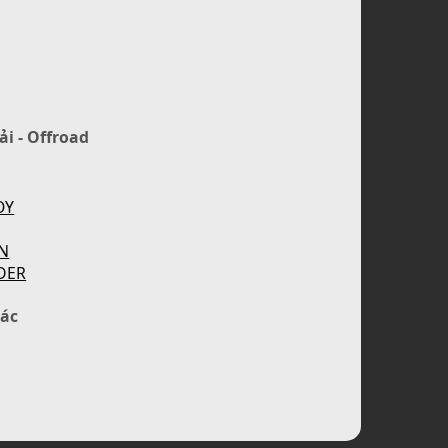
ải - Offroad
OY
N
DER
ác