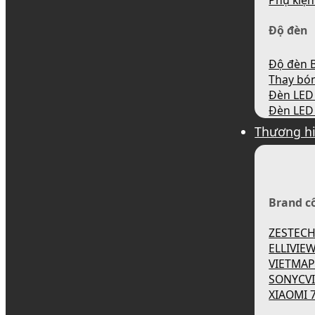
Phụ kiện
Độ đèn
Độ đèn B
Thay bó
Đèn LED 
Đèn LED 
Thương h
Brand c
ZESTEC
ELLIVIE
VIETMA
SONYCV
XIAOMI 