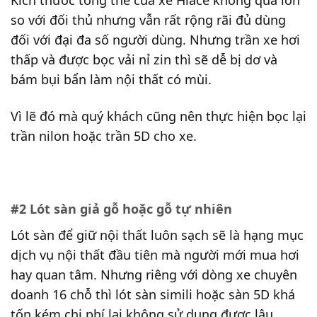
Kích thước tổng thể của xe Hiace không quá lớn
so với đối thủ nhưng vẫn rất rộng rãi đủ dùng
đối với đại đa số người dùng. Nhưng trần xe hơi
thấp và được bọc vải nỉ zin thì sẽ dễ bị dơ và
bám bụi bẩn làm nội thất có mùi.
Vì lẽ đó mà quý khách cũng nên thực hiện bọc lại
trần nilon hoặc trần 5D cho xe.
#2 Lót sàn giả gỗ hoặc gỗ tự nhiên
Lót sàn để giữ nội thất luôn sạch sẽ là hạng mục
dịch vụ nội thất đầu tiên mà người mới mua hơi
hay quan tâm. Nhưng riêng với dòng xe chuyên
doanh 16 chỗ thì lót sàn simili hoặc sàn 5D khá
tốn kém chi phí lại không sử dụng được lâu.