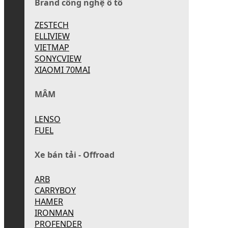
Brand công nghệ ô tô
ZESTECH
ELLIVIEW
VIETMAP
SONYCVIEW
XIAOMI 70MAI
MÂM
LENSO
FUEL
Xe bán tải - Offroad
ARB
CARRYBOY
HAMER
IRONMAN
PROFENDER