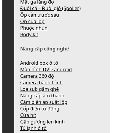
Mặt ga lăng độ
Đuôi cá – Đuôi gió (Spoiler)
Ốp cản trước sau
Ốp cua lốp
Phuộc nhún
Body kit
Nâng cấp công nghệ
Android box ô tô
Màn hình DVD android
Camera 360 độ
Camera hành trình
Loa sub gầm ghế
Nâng cấp âm thanh
Cảm biến áp suất lốp
Cốp điện tự động
Cửa hít
Gập gương lên kính
Tủ lạnh ô tô