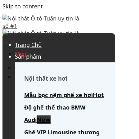
Skip to content
Trang Chủ
Menu
Sản phẩm
0908 563 172
(tư vấn 24/7)
Search for:
Nội thất xe hơi
Mẫu bọc nệm ghế xe hơi
Độ ghế thể thao BMW
Audi
Ghế VIP Limousine thương