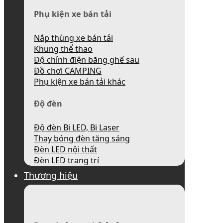
Phụ kiện xe bán tải
Nắp thùng xe bán tải
Khung thể thao
Độ chỉnh điện băng ghế sau
Đồ chơi CAMPING
Phụ kiện xe bán tải khác
Độ đèn
Độ đèn Bi LED, Bi Laser
Thay bóng đèn tăng sáng
Đèn LED nội thất
Đèn LED trang trí
Thương hiệu