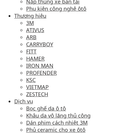
Nắp thùng xe bán tải
Phụ kiện công nghệ ôtô
Thương hiệu
3M
ATIVUS
ARB
CARRYBOY
FITT
HAMER
IRON MAN
PROFENDER
KSC
VIETMAP
ZESTECH
Dịch vụ
Bọc ghế da ô tô
Khâu da vô lăng thủ công
Dán phim cách nhiệt 3M
Phủ ceramic cho xe ôtô