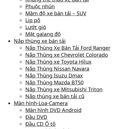
Phuộc nhún
Mâm độ xe bán tải – SUV
Lip pô
Lướt gió
Mặt galang độ
Nắp thùng xe bán tải
Nắp Thùng Xe Bán Tải Ford Ranger
Nắp Thùng xe Chevrolet Colorado
Nắp Thùng xe Toyota Hilux
Nắp Thùng Nissan Navara
Nắp Thùng Isuzu Dmax
Nắp Thùng Mazda BT50
Nắp Thùng xe Mitsubishi Triton
Nắp thùng xe bán tải cũ
Màn hình-Loa-Camera
Màn hình DVD Android
Đầu DVD
Đầu CD Ô tô