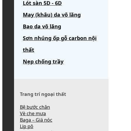
Lót sàn 5D - 6D
May (khâu) da vô lăng
Bao da vô lăng
Sơn nhúng ốp gỗ carbon nội
thất
Nẹp chống trầy
Trang trí ngoại thất
Bệ bước chân
Vè che mưa
Baga – Giá nóc
Lip pô