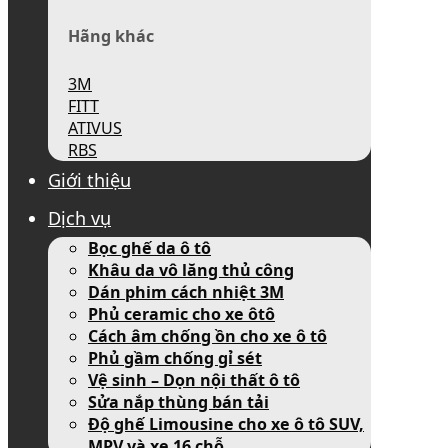
Hãng khác
3M
FITT
ATIVUS
RBS
Giới thiệu
Dịch vụ
Bọc ghế da ô tô
Khâu da vô lăng thủ công
Dán phim cách nhiệt 3M
Phủ ceramic cho xe ôtô
Cách âm chống ồn cho xe ô tô
Phủ gầm chống gỉ sét
Vệ sinh – Dọn nội thất ô tô
Sửa nắp thùng bán tải
Độ ghế Limousine cho xe ô tô SUV,
MPV và xe 16 chỗ