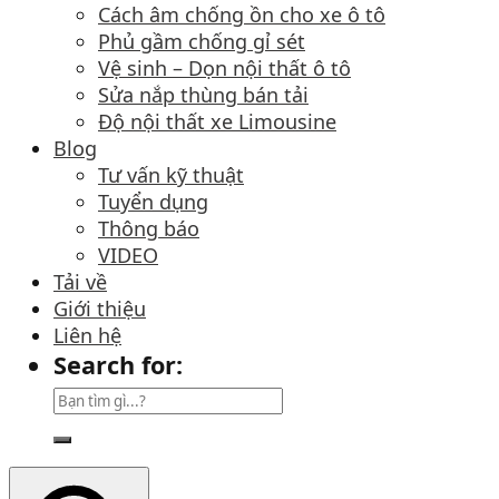
Cách âm chống ồn cho xe ô tô
Phủ gầm chống gỉ sét
Vệ sinh – Dọn nội thất ô tô
Sửa nắp thùng bán tải
Độ nội thất xe Limousine
Blog
Tư vấn kỹ thuật
Tuyển dụng
Thông báo
VIDEO
Tải về
Giới thiệu
Liên hệ
Search for: