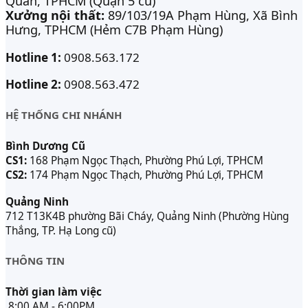
Quán, TPHCM (Quận 5 cũ)
Xưởng nội thất:
89/103/19A Phạm Hùng, Xã Bình
Hưng, TPHCM (Hẻm C7B Phạm Hùng)
Hotline 1:
0908.563.172
Hotline 2:
0908.563.472
HỆ THỐNG CHI NHÁNH
Bình Dương Cũ
CS1:
168 Phạm Ngọc Thạch, Phường Phú Lợi, TPHCM
CS2:
174 Phạm Ngọc Thạch, Phường Phú Lợi, TPHCM
Quảng Ninh
712 T13K4B phường Bãi Cháy, Quảng Ninh (Phường Hùng
Thắng, TP. Hạ Long cũ)
THÔNG TIN
Thời gian làm việc
8:00 AM - 6:00PM