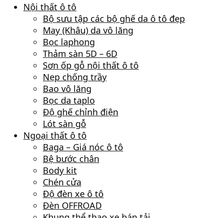
Nội thất ô tô
Bộ sưu tập các bộ ghế da ô tô đẹp
May (Khâu) da vô lăng
Bọc laphong
Thảm sàn 5D – 6D
Sơn ốp gỗ nội thất ô tô
Nẹp chống trầy
Bao vô lăng
Bọc da taplo
Độ ghế chỉnh điện
Lót sàn gỗ
Ngoại thất ô tô
Baga – Giá nóc ô tô
Bệ bước chân
Body kit
Chén cửa
Độ đèn xe ô tô
Đèn OFFROAD
Khung thể thao xe bán tải