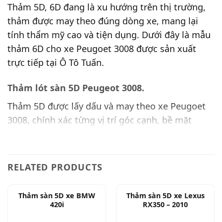
Thảm 5D, 6D đang là xu hướng trên thị trường,
thảm được may theo đúng dòng xe, mang lại
tính thẩm mỹ cao và tiện dụng. Dưới đây là mẫu
thảm 6D cho xe Peugoet 3008 được sản xuất
trực tiếp tại Ô Tô Tuấn.
Thảm lót sàn 5D Peugeot 3008.
Thảm 5D được lấy dấu và may theo xe Peugoet
3008, chính xác từng vị trí góc cạnh, bề mặt
thảm là lớp Simili được may các hình quả trám
trang trí. Đáy thảm là lớp băng gai dày giữ cho
thảm luôn cố định, lớp cao su, lớp mút tạo độ
RELATED PRODUCTS
êm và tăng độ bền cho bộ thảm. Được cấu thành
từ nhiều lớp nên chất liệu 5D khá dày, do đó cần
Thảm sàn 5D xe BMW
Thảm sàn 5D xe Lexus
sử dụng loại máy chuyên dùng để đạt được hiệu
420i
RX350 – 2010
quả cao. Thảm 5d trải kín phần sàn xung quanh