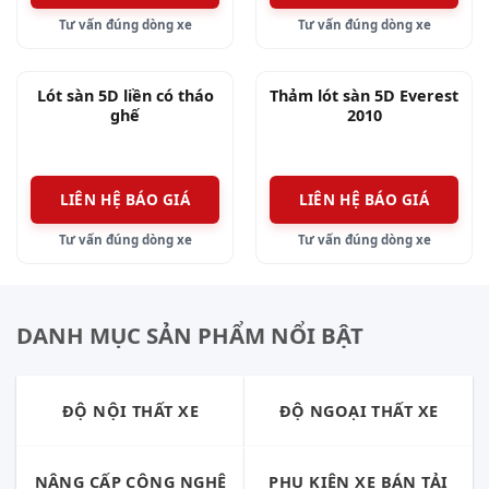
Tư vấn đúng dòng xe
Tư vấn đúng dòng xe
Di động: 0908 56 34 72
hoặc
0908 56 31 72
Chi Nhánh I: 426 – 428 An Dương Vương, P.4,
Lót sàn 5D liền có tháo
Thảm lót sàn 5D Everest
Quận 5, TPHCM.
ghế
2010
Chi Nhánh II: 89/103/19A Phạm Hùng, Ấp 4A,
Xã Bình Hưng, Huyện Bình Chánh, TPHCM.
Chi Nhánh III: 661, Đại Lộ Bình Dương, Khu
LIÊN HỆ BÁO GIÁ
LIÊN HỆ BÁO GIÁ
Phố 4, Phường Hiệp Thành, TP. Thủ Dầu Một,
Tư vấn đúng dòng xe
Tư vấn đúng dòng xe
Bình Dương.
DANH MỤC SẢN PHẨM NỔI BẬT
ĐỘ NỘI THẤT XE
ĐỘ NGOẠI THẤT XE
NÂNG CẤP CÔNG NGHỆ
PHỤ KIỆN XE BÁN TẢI