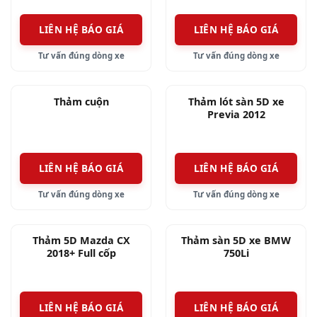
các băng ghế, đáy có các nút gài gia cố thêm cho
LIÊN HỆ BÁO GIÁ
LIÊN HỆ BÁO GIÁ
bộ thảm.
Tư vấn đúng dòng xe
Tư vấn đúng dòng xe
Thảm lót sàn 6D Peugeot 3008.
Thảm 6D có đáy là bộ thảm 5D được trang bị
Thảm cuộn
Thảm lót sàn 5D xe
thêm lớp rối trên bề mặt, nhằm tăng thêm tính
Previa 2012
thẩm mỹ và giữ vệ sinh cho nội thất xe Peugeot
3008. Lớp sợi rối được ghim bằng các nút gài, có
LIÊN HỆ BÁO GIÁ
LIÊN HỆ BÁO GIÁ
thể tháo rời để vệ sinh dễ dàng, bụi bẩm chứa
trong lớp sợi rối nên luôn giữ cho sàn xe được
Tư vấn đúng dòng xe
Tư vấn đúng dòng xe
sạch sẽ.
Thảm 5D Mazda CX
Thảm sàn 5D xe BMW
Ô Tô Tuấn cung cấp thảm 5D cho tất cả các dòng
2018+ Full cốp
750Li
xe, khách hàng có nhu cầu sử dụng thảm 5D,6D
cho xế yêu vui lòng liên hệ với Ô Tô Tuấn theo
LIÊN HỆ BÁO GIÁ
LIÊN HỆ BÁO GIÁ
thông tin dưới đây: