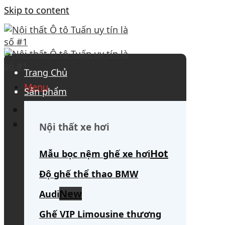
Skip to content
Trang Chủ
Menu
Sản phẩm
0908 563 172
(tư vấn 24/7)
Search for:
Nội thất xe hơi
Mẫu bọc nệm ghế xe hơi
Độ ghế thể thao BMW
Audi
Ghế VIP Limousine thương