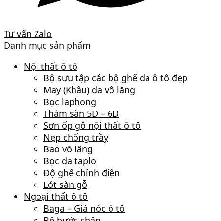
Tư vấn Zalo
Danh mục sản phẩm
Nội thất ô tô
Bộ sưu tập các bộ ghế da ô tô đẹp
May (Khâu) da vô lăng
Bọc laphong
Thảm sàn 5D – 6D
Sơn ốp gỗ nội thất ô tô
Nẹp chống trầy
Bao vô lăng
Bọc da taplo
Độ ghế chỉnh điện
Lót sàn gỗ
Ngoại thất ô tô
Baga – Giá nóc ô tô
Bệ bước chân