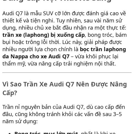
Audi Q7 là mẫu SUV cỡ lớn được đánh giá cao về
thiết kế và tiện nghi. Tuy nhiên, sau vài năm sử
dụng, nhiều chủ xe bắt đầu nhận ra một thực tế:
trần xe (laphong) bị xuống cấp
, bong tróc, bám
bụi hoặc trông lỗi thời. Lúc này, giải pháp được
nhiều người lựa chọn chính là
bọc trần laphong
da Nappa cho xe Audi Q7
– vừa khôi phục lại
thẩm mỹ, vừa nâng cấp trải nghiệm nội thất.
Vì Sao Trần Xe Audi Q7 Nên Được Nâng
Cấp?
Trần nỉ nguyên bản của Audi Q7, dù cao cấp đến
đâu, cũng không tránh khỏi các vấn đề sau 3–5
năm sử dụng:
Bong tróc, mục lớp mút
, nhất là khi xe