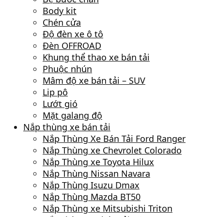
Body kit
Chén cửa
Độ đèn xe ô tô
Đèn OFFROAD
Khung thể thao xe bán tải
Phuộc nhún
Mâm độ xe bán tải – SUV
Lip pô
Lướt gió
Mặt galang độ
Nắp thùng xe bán tải
Nắp Thùng Xe Bán Tải Ford Ranger
Nắp Thùng xe Chevrolet Colorado
Nắp Thùng xe Toyota Hilux
Nắp Thùng Nissan Navara
Nắp Thùng Isuzu Dmax
Nắp Thùng Mazda BT50
Nắp Thùng xe Mitsubishi Triton