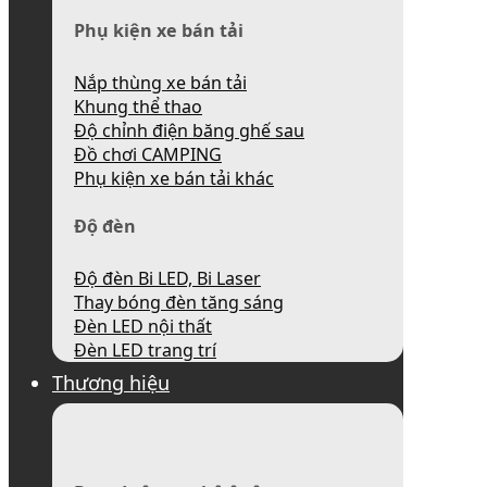
Phụ kiện xe bán tải
Nắp thùng xe bán tải
Khung thể thao
Độ chỉnh điện băng ghế sau
Đồ chơi CAMPING
Phụ kiện xe bán tải khác
Độ đèn
Độ đèn Bi LED, Bi Laser
Thay bóng đèn tăng sáng
Đèn LED nội thất
Đèn LED trang trí
Thương hiệu