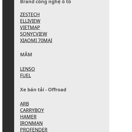
Brand công nghệ ô tô
ZESTECH
ELLIVIEW
VIETMAP
SONYCVIEW
XIAOMI 70MAI
MÂM
LENSO
FUEL
Xe bán tải - Offroad
ARB
CARRYBOY
HAMER
IRONMAN
PROFENDER