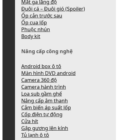
Mặt ga lăng độ
Đuôi cá – Đuôi gió (Spoiler)
Ốp cản trước sau
Ốp cua lốp
Phuộc nhún
Body kit
Nâng cấp công nghệ
Android box ô tô
Màn hình DVD android
Camera 360 độ
Camera hành trình
Loa sub gầm ghế
Nâng cấp âm thanh
Cảm biến áp suất lốp
Cốp điện tự động
Cửa hít
Gập gương lên kính
Tủ lạnh ô tô