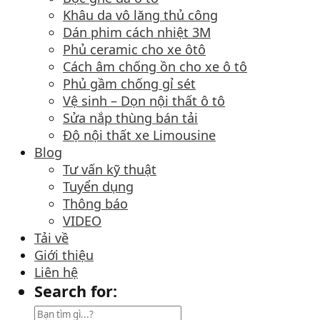
Khâu da vô lăng thủ công
Dán phim cách nhiệt 3M
Phủ ceramic cho xe ôtô
Cách âm chống ồn cho xe ô tô
Phủ gầm chống gỉ sét
Vệ sinh – Dọn nội thất ô tô
Sửa nắp thùng bán tải
Độ nội thất xe Limousine
Blog
Tư vấn kỹ thuật
Tuyển dụng
Thông báo
VIDEO
Tải về
Giới thiệu
Liên hệ
Search for: