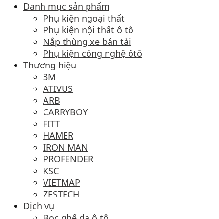
Danh mục sản phẩm
Phụ kiện ngoại thất
Phụ kiện nội thất ô tô
Nắp thùng xe bán tải
Phụ kiện công nghệ ôtô
Thương hiệu
3M
ATIVUS
ARB
CARRYBOY
FITT
HAMER
IRON MAN
PROFENDER
KSC
VIETMAP
ZESTECH
Dịch vụ
Bọc ghế da ô tô