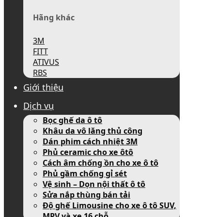
Hãng khác
3M
FITT
ATIVUS
RBS
Giới thiệu
Dịch vụ
Bọc ghế da ô tô
Khâu da vô lăng thủ công
Dán phim cách nhiệt 3M
Phủ ceramic cho xe ôtô
Cách âm chống ồn cho xe ô tô
Phủ gầm chống gỉ sét
Vệ sinh – Dọn nội thất ô tô
Sửa nắp thùng bán tải
Độ ghế Limousine cho xe ô tô SUV,
MPV và xe 16 chỗ