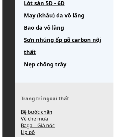
Lót sàn 5D - 6D
May (khâu) da vô lăng
Bao da vô lăng
Sơn nhúng ốp gỗ carbon nội
thất
Nẹp chống trầy
Trang trí ngoại thất
Bệ bước chân
Vè che mưa
Baga – Giá nóc
Lip pô