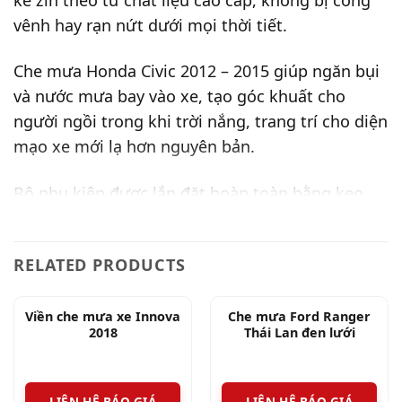
vênh hay rạn nứt dưới mọi thời tiết.
Che mưa Honda Civic 2012 – 2015 giúp ngăn bụi
và nước mưa bay vào xe, tạo góc khuất cho
người ngồi trong khi trời nắng, trang trí cho diện
mạo xe mới lạ hơn nguyên bản.
Bộ phụ kiện được lắp đặt hoàn toàn bằng keo
hai mặt 3M và keo nước tăng cường độ dính,
đảm bảo chắc chắn dưới mọi thời tiết.
RELATED PRODUCTS
Viền che mưa xe Innova
Che mưa Ford Ranger
2018
Thái Lan đen lưới
LIÊN HỆ BÁO GIÁ
LIÊN HỆ BÁO GIÁ