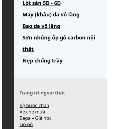
Lót sàn 5D - 6D
May (khâu) da vô lăng
Bao da vô lăng
Sơn nhúng ốp gỗ carbon nội
thất
Nẹp chống trầy
Trang trí ngoại thất
Bệ bước chân
Vè che mưa
Baga – Giá nóc
Lip pô