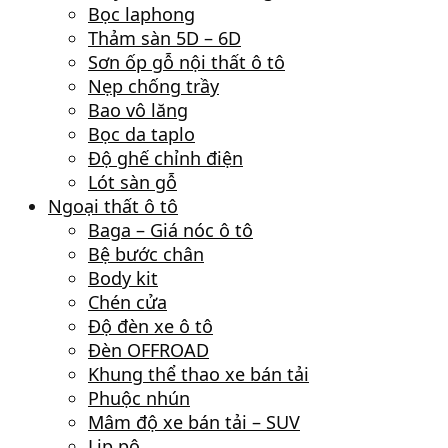
Bọc laphong
Thảm sàn 5D – 6D
Sơn ốp gỗ nội thất ô tô
Nẹp chống trầy
Bao vô lăng
Bọc da taplo
Độ ghế chỉnh điện
Lót sàn gỗ
Ngoại thất ô tô
Baga – Giá nóc ô tô
Bệ bước chân
Body kit
Chén cửa
Độ đèn xe ô tô
Đèn OFFROAD
Khung thể thao xe bán tải
Phuộc nhún
Mâm độ xe bán tải – SUV
Lip pô