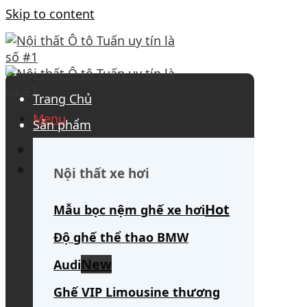
Skip to content
Trang Chủ
Menu
Sản phẩm
0908 563 172
(tư vấn 24/7)
Search for:
Nội thất xe hơi
Mẫu bọc nệm ghế xe hơi
Độ ghế thể thao BMW
Audi
Ghế VIP Limousine thương