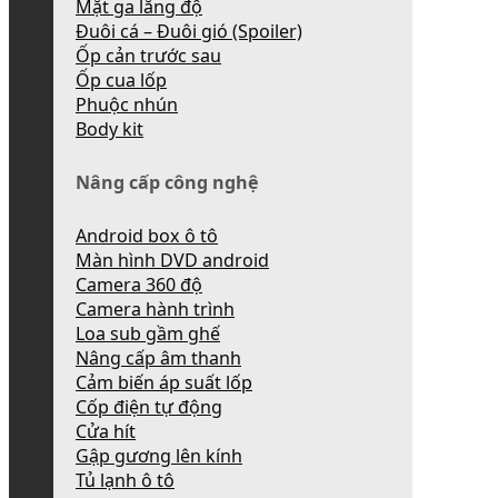
Mặt ga lăng độ
Đuôi cá – Đuôi gió (Spoiler)
Ốp cản trước sau
Ốp cua lốp
Phuộc nhún
Body kit
Nâng cấp công nghệ
Android box ô tô
Màn hình DVD android
Camera 360 độ
Camera hành trình
Loa sub gầm ghế
Nâng cấp âm thanh
Cảm biến áp suất lốp
Cốp điện tự động
Cửa hít
Gập gương lên kính
Tủ lạnh ô tô