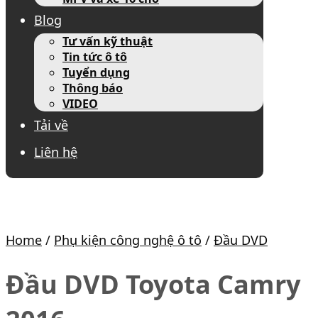
Blog
Tư vấn kỹ thuật
Tin tức ô tô
Tuyển dụng
Thông báo
VIDEO
Tải về
Liên hệ
Home
/
Phụ kiện công nghệ ô tô
/
Đầu DVD
Đầu DVD Toyota Camry