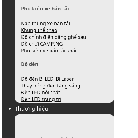
Phụ kiện xe bán tải
Nắp thùng xe bán tải
Khung thể thao
Độ chỉnh điện băng ghế sau
Đồ chơi CAMPING
Phụ kiện xe bán tải khác
Độ đèn
Độ đèn Bi LED, Bi Laser
Thay bóng đèn tăng sáng
Đèn LED nội thất
Đèn LED trang trí
Thương hiệu