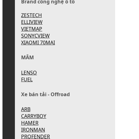
Brand công nghệ ô tô
ZESTECH
ELLIVIEW
VIETMAP
SONYCVIEW
XIAOMI 70MAI
MÂM
LENSO
FUEL
Xe bán tải - Offroad
ARB
CARRYBOY
HAMER
IRONMAN
PROFENDER