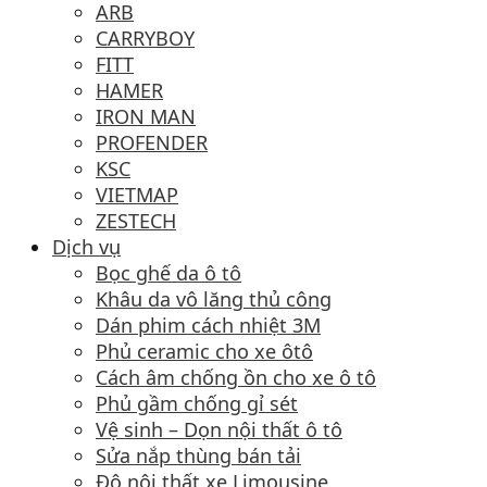
ARB
CARRYBOY
FITT
HAMER
IRON MAN
PROFENDER
KSC
VIETMAP
ZESTECH
Dịch vụ
Bọc ghế da ô tô
Khâu da vô lăng thủ công
Dán phim cách nhiệt 3M
Phủ ceramic cho xe ôtô
Cách âm chống ồn cho xe ô tô
Phủ gầm chống gỉ sét
Vệ sinh – Dọn nội thất ô tô
Sửa nắp thùng bán tải
Độ nội thất xe Limousine