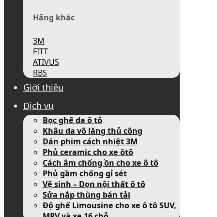
Hãng khác
3M
FITT
ATIVUS
RBS
Giới thiệu
Dịch vụ
Bọc ghế da ô tô
Khâu da vô lăng thủ công
Dán phim cách nhiệt 3M
Phủ ceramic cho xe ôtô
Cách âm chống ồn cho xe ô tô
Phủ gầm chống gỉ sét
Vệ sinh – Dọn nội thất ô tô
Sửa nắp thùng bán tải
Độ ghế Limousine cho xe ô tô SUV,
MPV và xe 16 chỗ