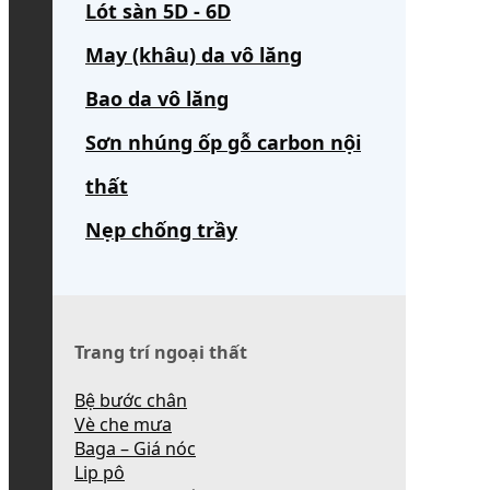
Lót sàn 5D - 6D
May (khâu) da vô lăng
Bao da vô lăng
Sơn nhúng ốp gỗ carbon nội
thất
Nẹp chống trầy
Trang trí ngoại thất
Bệ bước chân
Vè che mưa
Baga – Giá nóc
Lip pô