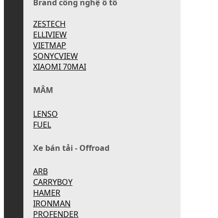
Brand công nghệ ô tô
ZESTECH
ELLIVIEW
VIETMAP
SONYCVIEW
XIAOMI 70MAI
MÂM
LENSO
FUEL
Xe bán tải - Offroad
ARB
CARRYBOY
HAMER
IRONMAN
PROFENDER