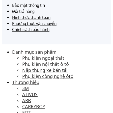
Bảo mật thông tin
Đổi trả hàng
Hình thức thanh toán
Phương thức vận chuyển
Chính sách bảo hành
Danh mục sản phẩm
Phụ kiện ngoại thất
Phụ kiện nội thất ô tô
Nắp thùng xe bán tải
Phụ kiện công nghệ ôtô
Thương hiệu
3M
ATIVUS
ARB
CARRYBOY
FITT