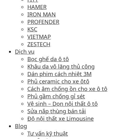
HAMER
IRON MAN
PROFENDER
KSC
VIETMAP
ZESTECH
Dịch vụ
Bọc ghế da ô tô
Khâu da vô lăng thủ công
Dán phim cách nhiệt 3M
Phủ ceramic cho xe ôtô
Cách âm chống ồn cho xe ô tô
Phủ gầm chống gỉ sét
Vệ sinh – Dọn nội thất ô tô
Sửa nắp thùng bán tải
Độ nội thất xe Limousine
Blog
Tư vấn kỹ thuật