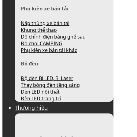
Phụ kiện xe bán tải
Nắp thùng xe bán tải
Khung thể thao
Độ chỉnh điện băng ghế sau
Đồ chơi CAMPING
Phụ kiện xe bán tải khác
Độ đèn
Độ đèn Bi LED, Bi Laser
Thay bóng đèn tăng sáng
Đèn LED nội thất
Đèn LED trang trí
Thương hiệu