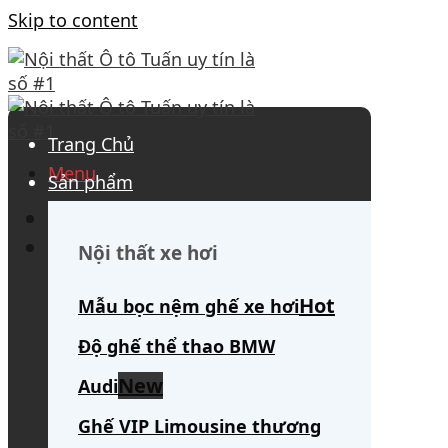
Skip to content
Trang Chủ
Menu
Sản phẩm
0908 563 172
(tư vấn 24/7)
Search for:
Nội thất xe hơi
Mẫu bọc nệm ghế xe hơi
Độ ghế thể thao BMW
Audi
Ghế VIP Limousine thương