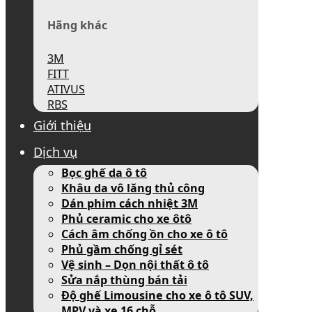
Hãng khác
3M
FITT
ATIVUS
RBS
Giới thiệu
Dịch vụ
Bọc ghế da ô tô
Khâu da vô lăng thủ công
Dán phim cách nhiệt 3M
Phủ ceramic cho xe ôtô
Cách âm chống ồn cho xe ô tô
Phủ gầm chống gỉ sét
Vệ sinh – Dọn nội thất ô tô
Sửa nắp thùng bán tải
Độ ghế Limousine cho xe ô tô SUV,
MPV và xe 16 chỗ