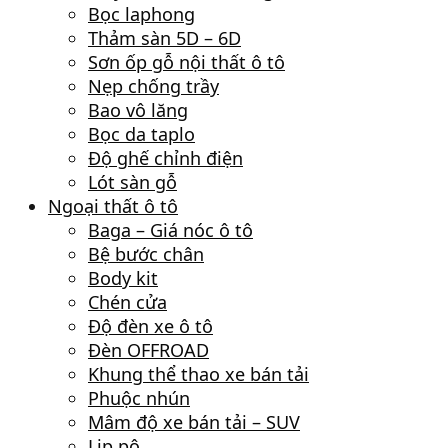
Bọc laphong
Thảm sàn 5D – 6D
Sơn ốp gỗ nội thất ô tô
Nẹp chống trầy
Bao vô lăng
Bọc da taplo
Độ ghế chỉnh điện
Lót sàn gỗ
Ngoại thất ô tô
Baga – Giá nóc ô tô
Bệ bước chân
Body kit
Chén cửa
Độ đèn xe ô tô
Đèn OFFROAD
Khung thể thao xe bán tải
Phuộc nhún
Mâm độ xe bán tải – SUV
Lip pô