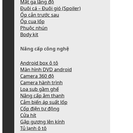
Mặt ga lăng độ
Đuôi cá – Đuôi gió (Spoiler)
Ốp cản trước sau
Ốp cua lốp
Phuộc nhún
Body kit
Nâng cấp công nghệ
Android box ô tô
Màn hình DVD android
Camera 360 độ
Camera hành trình
Loa sub gầm ghế
Nâng cấp âm thanh
Cảm biến áp suất lốp
Cốp điện tự động
Cửa hít
Gập gương lên kính
Tủ lạnh ô tô