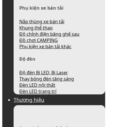
Phụ kiện xe bán tải
Nắp thùng xe bán tải
Khung thể thao
Độ chỉnh điện băng ghế sau
Đồ chơi CAMPING
Phụ kiện xe bán tải khác
Độ đèn
Độ đèn Bi LED, Bi Laser
Thay bóng đèn tăng sáng
Đèn LED nội thất
Đèn LED trang trí
Thương hiệu