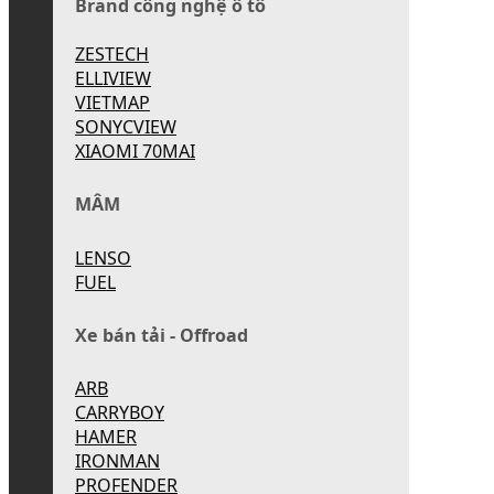
Brand công nghệ ô tô
ZESTECH
ELLIVIEW
VIETMAP
SONYCVIEW
XIAOMI 70MAI
MÂM
LENSO
FUEL
Xe bán tải - Offroad
ARB
CARRYBOY
HAMER
IRONMAN
PROFENDER