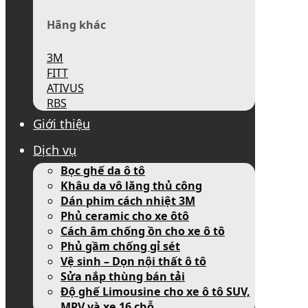
Hãng khác
3M
FITT
ATIVUS
RBS
Giới thiệu
Dịch vụ
Bọc ghế da ô tô
Khâu da vô lăng thủ công
Dán phim cách nhiệt 3M
Phủ ceramic cho xe ôtô
Cách âm chống ồn cho xe ô tô
Phủ gầm chống gỉ sét
Vệ sinh – Dọn nội thất ô tô
Sửa nắp thùng bán tải
Độ ghế Limousine cho xe ô tô SUV,
MPV và xe 16 chỗ