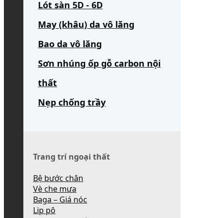
Lót sàn 5D - 6D
May (khâu) da vô lăng
Bao da vô lăng
Sơn nhúng ốp gỗ carbon nội
thất
Nẹp chống trầy
Trang trí ngoại thất
Bệ bước chân
Vè che mưa
Baga – Giá nóc
Lip pô