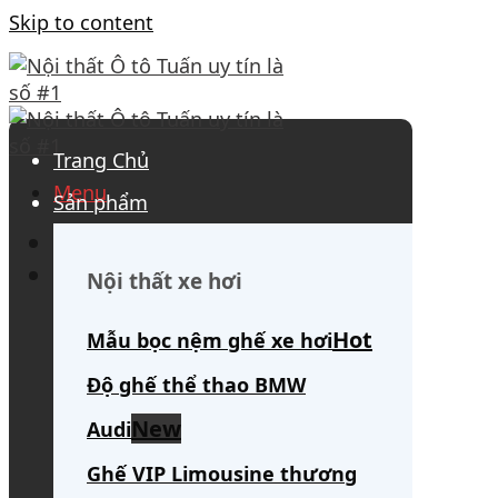
Skip to content
Trang Chủ
Menu
Sản phẩm
0908 563 172
(tư vấn 24/7)
Search for:
Nội thất xe hơi
Mẫu bọc nệm ghế xe hơi
Độ ghế thể thao BMW
Audi
Ghế VIP Limousine thương