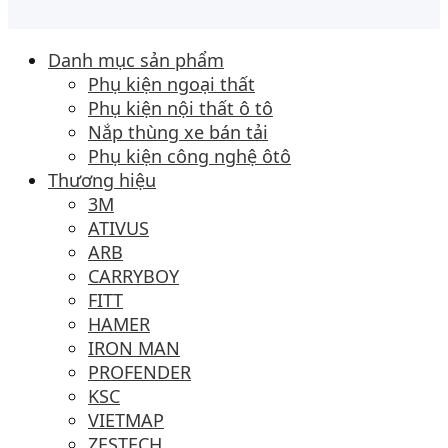
Danh mục sản phẩm
Phụ kiện ngoại thất
Phụ kiện nội thất ô tô
Nắp thùng xe bán tải
Phụ kiện công nghệ ôtô
Thương hiệu
3M
ATIVUS
ARB
CARRYBOY
FITT
HAMER
IRON MAN
PROFENDER
KSC
VIETMAP
ZESTECH