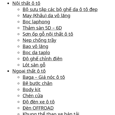
Nội thất ô tô
Bộ sưu tập các bộ ghế da ô tô đẹp
May (Khâu) da vô lăng
Bọc laphong
Thảm sàn 5D – 6D
Sơn ốp gỗ nội thất ô tô
Nẹp chống trầy
Bao vô lăng
Bọc da taplo
Độ ghế chỉnh điện
Lót sàn gỗ
Ngoại thất ô tô
Baga – Giá nóc ô tô
Bệ bước chân
Body kit
Chén cửa
Độ đèn xe ô tô
Đèn OFFROAD
Khung thể thao xe bán tải