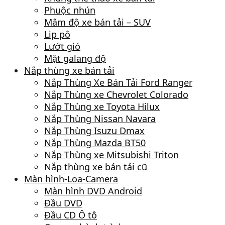
Phuộc nhún
Mâm độ xe bán tải – SUV
Lip pô
Lướt gió
Mặt galang độ
Nắp thùng xe bán tải
Nắp Thùng Xe Bán Tải Ford Ranger
Nắp Thùng xe Chevrolet Colorado
Nắp Thùng xe Toyota Hilux
Nắp Thùng Nissan Navara
Nắp Thùng Isuzu Dmax
Nắp Thùng Mazda BT50
Nắp Thùng xe Mitsubishi Triton
Nắp thùng xe bán tải cũ
Màn hình-Loa-Camera
Màn hình DVD Android
Đầu DVD
Đầu CD Ô tô