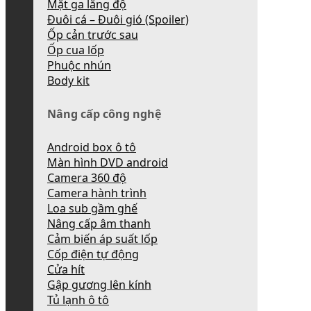
Mặt ga lăng độ
Đuôi cá – Đuôi gió (Spoiler)
Ốp cản trước sau
Ốp cua lốp
Phuộc nhún
Body kit
Nâng cấp công nghệ
Android box ô tô
Màn hình DVD android
Camera 360 độ
Camera hành trình
Loa sub gầm ghế
Nâng cấp âm thanh
Cảm biến áp suất lốp
Cốp điện tự động
Cửa hít
Gập gương lên kính
Tủ lạnh ô tô