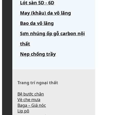
Lót sàn 5D - 6D
May (khâu) da vô lăng
Bao da vô lăng
Sơn nhúng ốp gỗ carbon nội
thất
Nẹp chống trầy
Trang trí ngoại thất
Bệ bước chân
Vè che mưa
Baga – Giá nóc
Lip pô