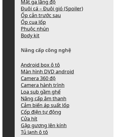
Mặt ga lăng độ
Đuôi cá – Đuôi gió (Spoiler)
Ốp cản trước sau
Ốp cua lốp
Phuộc nhún
Body kit
Nâng cấp công nghệ
Android box ô tô
Màn hình DVD android
Camera 360 độ
Camera hành trình
Loa sub gầm ghế
Nâng cấp âm thanh
Cảm biến áp suất lốp
Cốp điện tự động
Cửa hít
Gập gương lên kính
Tủ lạnh ô tô