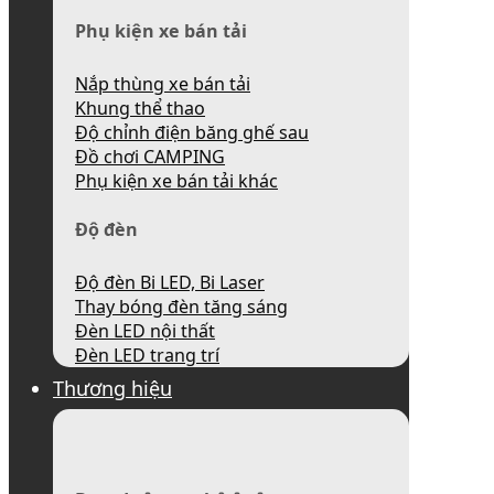
Phụ kiện xe bán tải
Nắp thùng xe bán tải
Khung thể thao
Độ chỉnh điện băng ghế sau
Đồ chơi CAMPING
Phụ kiện xe bán tải khác
Độ đèn
Độ đèn Bi LED, Bi Laser
Thay bóng đèn tăng sáng
Đèn LED nội thất
Đèn LED trang trí
Thương hiệu