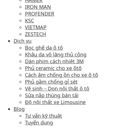
HAMER
IRON MAN
PROFENDER
KSC
VIETMAP
ZESTECH
Dịch vụ
Bọc ghế da ô tô
Khâu da vô lăng thủ công
Dán phim cách nhiệt 3M
Phủ ceramic cho xe ôtô
Cách âm chống ồn cho xe ô tô
Phủ gầm chống gỉ sét
Vệ sinh – Dọn nội thất ô tô
Sửa nắp thùng bán tải
Độ nội thất xe Limousine
Blog
Tư vấn kỹ thuật
Tuyển dụng