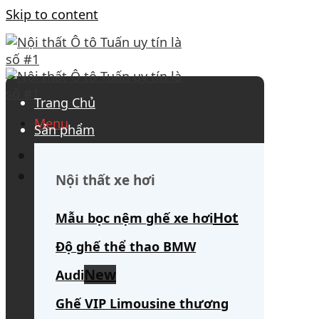
Skip to content
Trang Chủ
Menu
Sản phẩm
0908 563 172
(tư vấn 24/7)
Search for:
Nội thất xe hơi
Mẫu bọc nệm ghế xe hơi
Độ ghế thể thao BMW
Audi
Ghế VIP Limousine thương