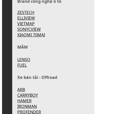
Brand công nghệ ô tô
ZESTECH
ELLIVIEW
VIETMAP
SONYCVIEW
XIAOMI 70MAI
MÂM
LENSO
FUEL
Xe bán tải - Offroad
ARB
CARRYBOY
HAMER
IRONMAN
PROFENDER