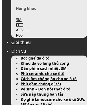
Hãng khác
3M
FITT
ATIVUS
RBS
Giới thiệu
Dịch vụ
Bọc ghế da ô tô
Khâu da vô lăng thủ công
Dán phim cách nhiệt 3M
Phủ ceramic cho xe ôtô
Cách âm chống ồn cho xe ô tô
Phủ gầm chống gỉ sét
Vệ sinh – Dọn nội thất ô tô
Sửa nắp thùng bán tải
Độ ghế Limousine cho xe ô tô SUV,
MPV và xe 16 chỗ