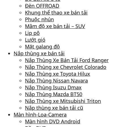
Đèn OFFROAD
Khung thể thao xe bán tải
Phuộc nhún
Mâm độ xe bán tải – SUV
Lip pô
Lướt gió
Mặt galang độ
Nắp thùng xe bán tải
Nắp Thùng Xe Bán Tải Ford Ranger
Nắp Thùng xe Chevrolet Colorado
Nắp Thùng xe Toyota Hilux
Nắp Thùng Nissan Navara
Nắp Thùng Isuzu Dmax
Nắp Thùng Mazda BT50
Nắp Thùng xe Mitsubishi Triton
Nắp thùng xe bán tải cũ
Màn hình-Loa-Camera
Màn hình DVD Android