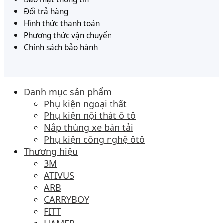
Đổi trả hàng
Hình thức thanh toán
Phương thức vận chuyển
Chính sách bảo hành
Danh mục sản phẩm
Phụ kiện ngoại thất
Phụ kiện nội thất ô tô
Nắp thùng xe bán tải
Phụ kiện công nghệ ôtô
Thương hiệu
3M
ATIVUS
ARB
CARRYBOY
FITT