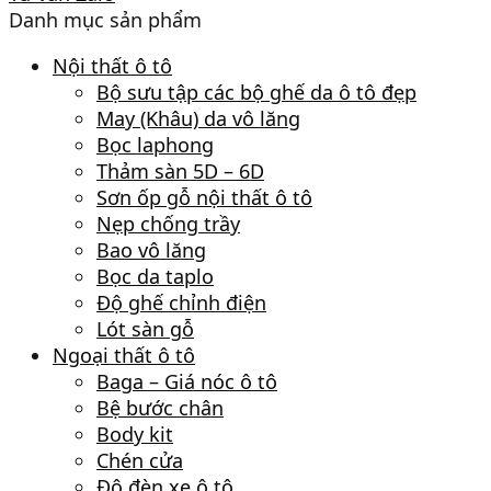
Danh mục sản phẩm
Nội thất ô tô
Bộ sưu tập các bộ ghế da ô tô đẹp
May (Khâu) da vô lăng
Bọc laphong
Thảm sàn 5D – 6D
Sơn ốp gỗ nội thất ô tô
Nẹp chống trầy
Bao vô lăng
Bọc da taplo
Độ ghế chỉnh điện
Lót sàn gỗ
Ngoại thất ô tô
Baga – Giá nóc ô tô
Bệ bước chân
Body kit
Chén cửa
Độ đèn xe ô tô