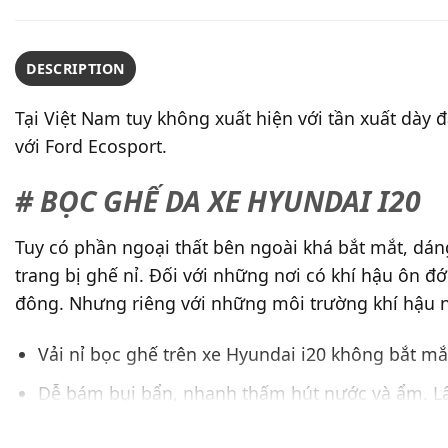
DESCRIPTION
Tại Việt Nam tuy không xuất hiện với tần xuất dày
với Ford Ecosport.
# BỌC GHẾ DA XE HYUNDAI I20
Tuy có phần ngoại thất bên ngoài khá bắt mắt, dán
trang bị ghế nỉ. Đối với những nơi có khí hậu ôn đớ
đông. Nhưng riêng với những môi trường khí hậu nhi
Vải nỉ bọc ghế trên xe Hyundai i20 không bắt mắ
Dễ bám bụi bẩn, nhanh thấm hút nước và ẩm. Lâu 
chứng say xe.