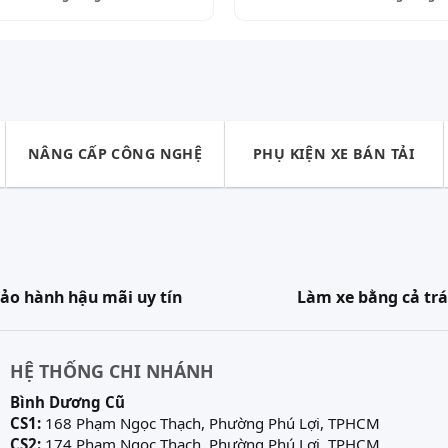
xuất xứ Thái Lan, dày 1.4 mm, được Ô tô Tuấn đặt trự
iết kiệm chi phí.
ựa chọn bọc ghế theo mẫu ghế zin theo xe i20 với ki
ích và phong cách của mình.
NÂNG CẤP CÔNG NGHỆ
PHỤ KIỆN XE BÁN TẢI
 chỉ từ 2.500.000 triệu đồng đến 9.500.000 triệu đồn
 khách vui lòng liên hệ Ô tô Tuấn theo thông tin chi 
ảo hành hậu mãi uy tín
Làm xe bằng cả trá
PHCM
HỆ THỐNG CHI NHÁNH
Bình Dương Cũ
g, Ấp 4A, Xã Bình Hưng, Huyện Bình Chánh, TPHCM
CS1:
168 Phạm Ngọc Thạch, Phường Phú Lợi, TPHCM
CS2:
174 Phạm Ngọc Thạch, Phường Phú Lợi, TPHCM