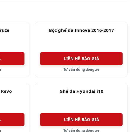
n 5 năm hoặc tương đương với 100.000 KM ghế da sẽ
y
bọc ghế da Hyundai i20
để cải thiện nội thất bên
ruze
Bọc ghế da Innova 2016-2017
Á
LIÊN HỆ BÁO GIÁ
, Ford, Toyota và Suzuki tự tin sẽ mang đến những
e
Tư vấn đúng dòng xe
 Revo
Ghế da Hyundai i10
ết về chế độ bảo hành hậu mãi thì còn chưa đảm bảo
ng như chế độ hậu mãi.
Á
LIÊN HỆ BÁO GIÁ
e
Tư vấn đúng dòng xe