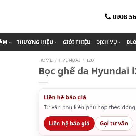
0908 56
HẨM
THƯƠNG HIỆU
GIỚI THIỆU
DỊCH VỤ
BL
HOME
/
HYUNDAI
/
I20
Bọc ghế da Hyundai i
Liên hệ báo giá
Tư vấn phụ kiện phù hợp theo dòng 
Liên hệ báo giá
Gọi tư vấn