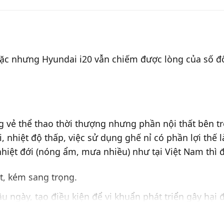
 đặc nhưng Hyundai i20 vẫn chiếm được lòng của số đô
g vẻ thể thao thời thượng nhưng phần nội thất bên tr
i, nhiệt độ thấp, việc sử dụng ghế nỉ có phần lợi thế
ệt đới (nóng ẩm, mưa nhiều) như tại Việt Nam thì đâ
t, kém sang trọng.
ngày, tạo điều kiện để vi khuẩn phát triển gây hại 