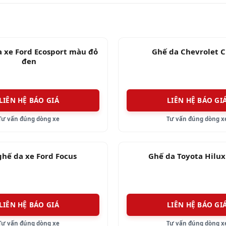
 an toàn khi sử dụng ô tô.
trang bị bọc ghế da, qua quá trình sử dụng từ 3 đế
ình huống trên, quý khách cần nên bọc lại ghế da ha
a xe Ford Ecosport màu đỏ
Ghế da Chevrolet C
đen
LIÊN HỆ BÁO GIÁ
LIÊN HỆ BÁO GI
c thương hiệu nổi tiếng tại Việt Nam như Volkswagen
Tư vấn đúng dòng xe
Tư vấn đúng dòng x
uý khách.
ghế da xe Ford Focus
Ghế da Toyota Hilux
 da xe hơi, tuy nhiên về chất lượng cũng như cam k
i đảm bảo rằng quý khách sẽ hài lòng về sản phẩm cũ
LIÊN HỆ BÁO GIÁ
LIÊN HỆ BÁO GI
Tư vấn đúng dòng xe
Tư vấn đúng dòng x