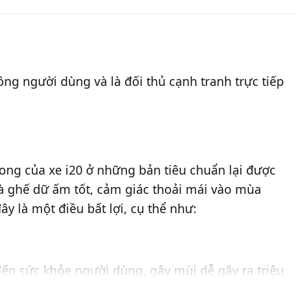
ng người dùng và là đối thủ cạnh tranh trực tiếp
ong của xe i20 ở những bản tiêu chuẩn lại được
 là ghế dữ ấm tốt, cảm giác thoải mái vào mùa
y là một điều bất lợi, cụ thể như:
đến sức khỏe người dùng, gây mùi dễ gây ra triệu