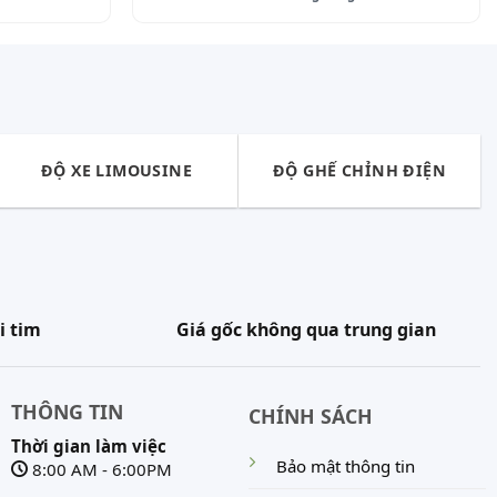
c tiếp từ nhà máy theo yêu cầu riêng biệt của
ểu phối màu phổ biến. Hoặc quý khách có thể bọc
ĐỘ XE LIMOUSINE
ĐỘ GHẾ CHỈNH ĐIỆN
g tùy theo kiểu dáng và chất liệu bọc ghế mà quý
tiết bên dưới.
i tim
Giá gốc không qua trung gian
THÔNG TIN
CHÍNH SÁCH
Thời gian làm việc
Bảo mật thông tin
8:00 AM - 6:00PM