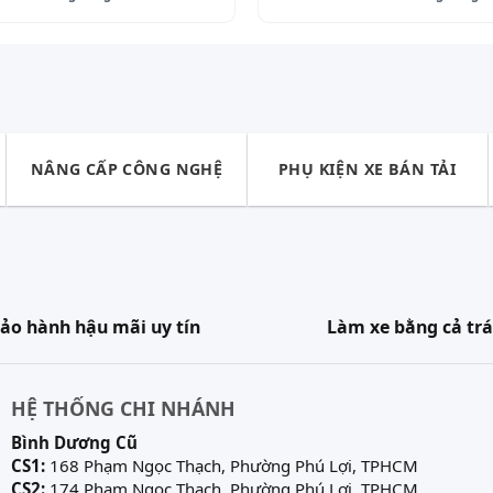
NÂNG CẤP CÔNG NGHỆ
PHỤ KIỆN XE BÁN TẢI
ảo hành hậu mãi uy tín
Làm xe bằng cả trá
HỆ THỐNG CHI NHÁNH
Bình Dương Cũ
CS1:
168 Phạm Ngọc Thạch, Phường Phú Lợi, TPHCM
CS2:
174 Phạm Ngọc Thạch, Phường Phú Lợi, TPHCM