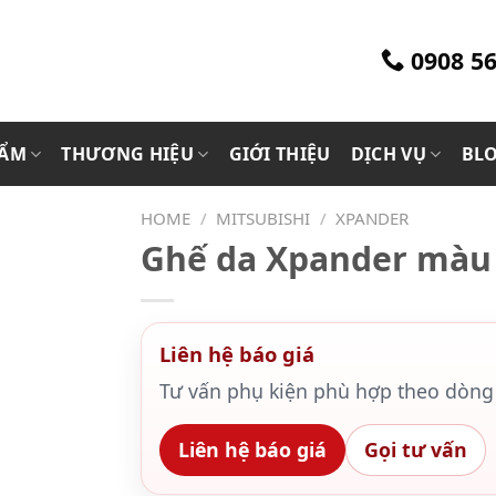
0908 56
HẨM
THƯƠNG HIỆU
GIỚI THIỆU
DỊCH VỤ
BL
HOME
/
MITSUBISHI
/
XPANDER
Ghế da Xpander màu
Liên hệ báo giá
Tư vấn phụ kiện phù hợp theo dòng 
Liên hệ báo giá
Gọi tư vấn