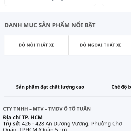
DANH MỤC SẢN PHẨM NỔI BẬT
ĐỘ NỘI THẤT XE
ĐỘ NGOẠI THẤT XE
Sản phẩm đạt chất lượng cao
Chế độ b
CTY TNHH – MTV – TMDV Ô TÔ TUẤN
Địa chỉ TP. HCM
Trụ sở:
426 - 428 An Dương Vương, Phường Chợ
Quán, TPHCM (Quận 5 cũ)