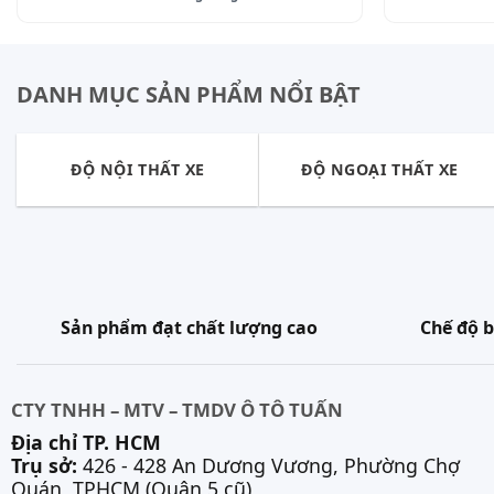
DANH MỤC SẢN PHẨM NỔI BẬT
ĐỘ NỘI THẤT XE
ĐỘ NGOẠI THẤT XE
Sản phẩm đạt chất lượng cao
Chế độ b
CTY TNHH – MTV – TMDV Ô TÔ TUẤN
Địa chỉ TP. HCM
Trụ sở:
426 - 428 An Dương Vương, Phường Chợ
Quán, TPHCM (Quận 5 cũ)