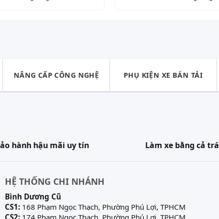
NÂNG CẤP CÔNG NGHỆ
PHỤ KIỆN XE BÁN TẢI
ảo hành hậu mãi uy tín
Làm xe bằng cả trá
HỆ THỐNG CHI NHÁNH
Bình Dương Cũ
CS1:
168 Phạm Ngọc Thạch, Phường Phú Lợi, TPHCM
CS2:
174 Phạm Ngọc Thạch, Phường Phú Lợi, TPHCM