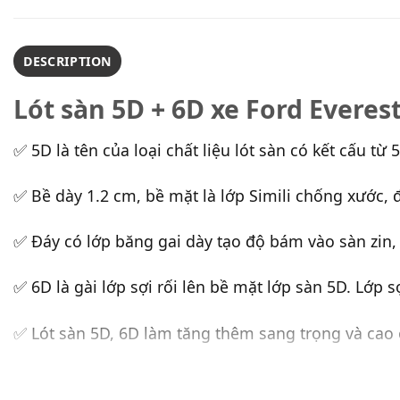
DESCRIPTION
Lót sàn 5D + 6D xe Ford Everest
✅ 5D là tên của loại chất liệu lót sàn có kết cấu từ 5
✅ Bề dày 1.2 cm, bề mặt là lớp Simili chống xước, 
✅ Đáy có lớp băng gai dày tạo độ bám vào sàn zin, 
✅ 6D là gài lớp sợi rối lên bề mặt lớp sàn 5D. Lớp sợ
✅ Lót sàn 5D, 6D làm tăng thêm sang trọng và cao 
✅ Lớp sợi rối giữ đất cát không bị ra sàn. Có thể thá