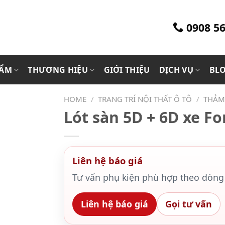
0908 56
HẨM
THƯƠNG HIỆU
GIỚI THIỆU
DỊCH VỤ
BL
HOME
/
TRANG TRÍ NỘI THẤT Ô TÔ
/
THẢM 
Lót sàn 5D + 6D xe Fo
Liên hệ báo giá
Tư vấn phụ kiện phù hợp theo dòng 
Liên hệ báo giá
Gọi tư vấn