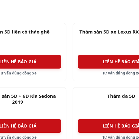
sát các góc cạnh, làm tăng tính mỹ cho người dùng.
àn 5D liền có tháo ghế
Thảm sàn 5D xe Lexus RX
LIÊN HỆ BÁO GIÁ
LIÊN HỆ BÁO GI
Tư vấn đúng dòng xe
Tư vấn đúng dòng x
 sàn 5D + 6D Kia Sedona
Thảm da 5D
2019
LIÊN HỆ BÁO GIÁ
LIÊN HỆ BÁO GI
Tư vấn đúng dòng xe
Tư vấn đúng dòng x