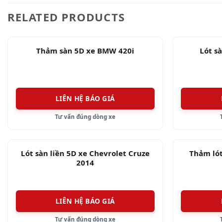
✅ Sàn xe Everest 2018 được lấy dấu chính xác, ôm 
RELATED PRODUCTS
Thảm sàn 5D xe BMW 420i
Lót s
LIÊN HỆ BÁO GIÁ
Tư vấn đúng dòng xe
Lót sàn liền 5D xe Chevrolet Cruze
Thảm lót
2014
LIÊN HỆ BÁO GIÁ
Tư vấn đúng dòng xe