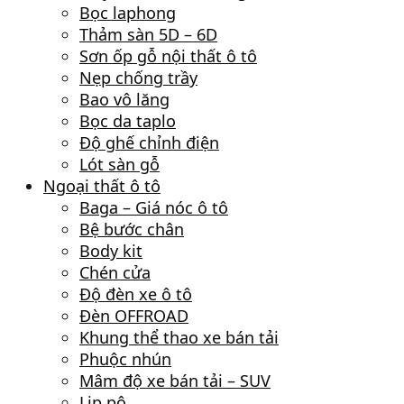
Bọc laphong
Thảm sàn 5D – 6D
Sơn ốp gỗ nội thất ô tô
Nẹp chống trầy
Bao vô lăng
Bọc da taplo
Độ ghế chỉnh điện
Lót sàn gỗ
Ngoại thất ô tô
Baga – Giá nóc ô tô
Bệ bước chân
Body kit
Chén cửa
Độ đèn xe ô tô
Đèn OFFROAD
Khung thể thao xe bán tải
Phuộc nhún
Mâm độ xe bán tải – SUV
Lip pô