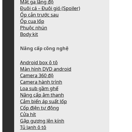
Mặt ga lăng độ
Đuôi cá – Đuôi gió (Spoiler)
Ốp cản trước sau
Ốp cua lốp
Phuộc nhún
Body kit
Nâng cấp công nghệ
Android box ô tô
Màn hình DVD android
Camera 360 độ
Camera hành trình
Loa sub gầm ghế
Nâng cấp âm thanh
Cảm biến áp suất lốp
Cốp điện tự động
Cửa hít
Gập gương lên kính
Tủ lạnh ô tô