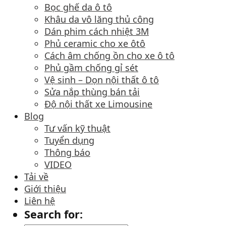
Bọc ghế da ô tô
Khâu da vô lăng thủ công
Dán phim cách nhiệt 3M
Phủ ceramic cho xe ôtô
Cách âm chống ồn cho xe ô tô
Phủ gầm chống gỉ sét
Vệ sinh – Dọn nội thất ô tô
Sửa nắp thùng bán tải
Độ nội thất xe Limousine
Blog
Tư vấn kỹ thuật
Tuyển dụng
Thông báo
VIDEO
Tải về
Giới thiệu
Liên hệ
Search for: