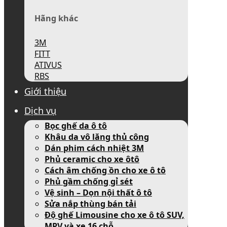
Hãng khác
3M
FITT
ATIVUS
RBS
Giới thiệu
Dịch vụ
Bọc ghế da ô tô
Khâu da vô lăng thủ công
Dán phim cách nhiệt 3M
Phủ ceramic cho xe ôtô
Cách âm chống ồn cho xe ô tô
Phủ gầm chống gỉ sét
Vệ sinh – Dọn nội thất ô tô
Sửa nắp thùng bán tải
Độ ghế Limousine cho xe ô tô SUV,
MPV và xe 16 chỗ