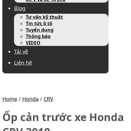
Blog
Tư vấn kỹ thuật
Tin tức ô tô
Tuyển dụng
Thông báo
VIDEO
Tải về
Liên hệ
Home
/
Honda
/
CRV
Ốp cản trước xe Honda