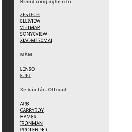
Brand công nghệ ô tô
ZESTECH
ELLIVIEW
VIETMAP
SONYCVIEW
XIAOMI 70MAI
MÂM
LENSO
FUEL
Xe bán tải - Offroad
ARB
CARRYBOY
HAMER
IRONMAN
PROFENDER