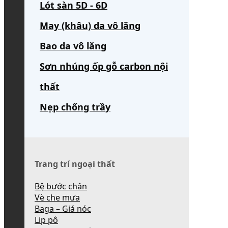
Lót sàn 5D - 6D
May (khâu) da vô lăng
Bao da vô lăng
Sơn nhúng ốp gỗ carbon nội
thất
Nẹp chống trầy
Trang trí ngoại thất
Bệ bước chân
Vè che mưa
Baga – Giá nóc
Lip pô