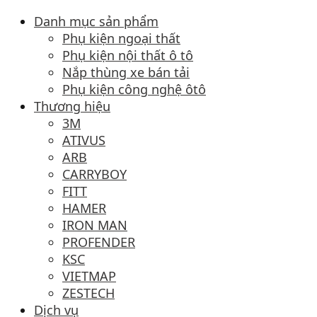
Danh mục sản phẩm
Phụ kiện ngoại thất
Phụ kiện nội thất ô tô
Nắp thùng xe bán tải
Phụ kiện công nghệ ôtô
Thương hiệu
3M
ATIVUS
ARB
CARRYBOY
FITT
HAMER
IRON MAN
PROFENDER
KSC
VIETMAP
ZESTECH
Dịch vụ