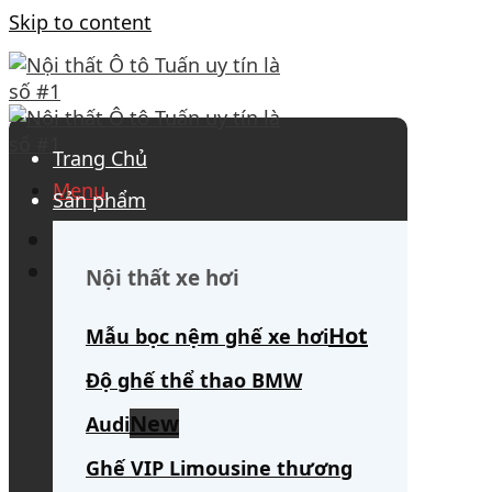
Skip to content
Trang Chủ
Menu
Sản phẩm
0908 563 172
(tư vấn 24/7)
Search for:
Nội thất xe hơi
Mẫu bọc nệm ghế xe hơi
Độ ghế thể thao BMW
Audi
Ghế VIP Limousine thương