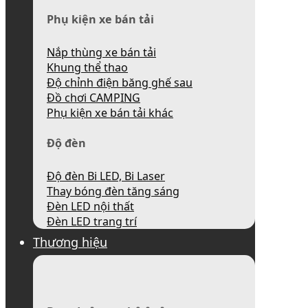
Phụ kiện xe bán tải
Nắp thùng xe bán tải
Khung thể thao
Độ chỉnh điện băng ghế sau
Đồ chơi CAMPING
Phụ kiện xe bán tải khác
Độ đèn
Độ đèn Bi LED, Bi Laser
Thay bóng đèn tăng sáng
Đèn LED nội thất
Đèn LED trang trí
Thương hiệu