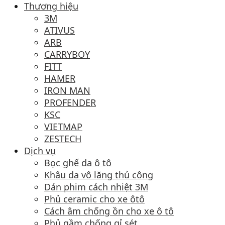
Thương hiệu
3M
ATIVUS
ARB
CARRYBOY
FITT
HAMER
IRON MAN
PROFENDER
KSC
VIETMAP
ZESTECH
Dịch vụ
Bọc ghế da ô tô
Khâu da vô lăng thủ công
Dán phim cách nhiệt 3M
Phủ ceramic cho xe ôtô
Cách âm chống ồn cho xe ô tô
Phủ gầm chống gỉ sét