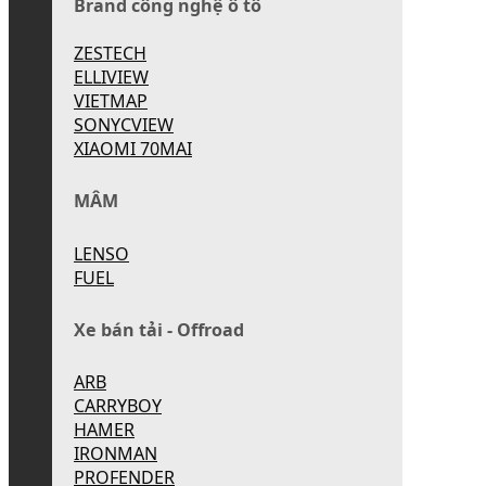
Brand công nghệ ô tô
ZESTECH
ELLIVIEW
VIETMAP
SONYCVIEW
XIAOMI 70MAI
MÂM
LENSO
FUEL
Xe bán tải - Offroad
ARB
CARRYBOY
HAMER
IRONMAN
PROFENDER