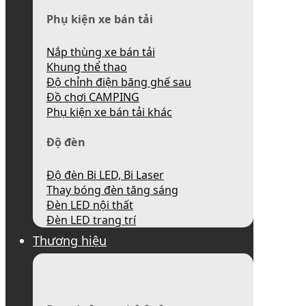
Phụ kiện xe bán tải
Nắp thùng xe bán tải
Khung thể thao
Độ chỉnh điện băng ghế sau
Đồ chơi CAMPING
Phụ kiện xe bán tải khác
Độ đèn
Độ đèn Bi LED, Bi Laser
Thay bóng đèn tăng sáng
Đèn LED nội thất
Đèn LED trang trí
Thương hiệu