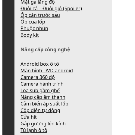
Mặt ga lăng độ
Đuôi cá – Đuôi gió (Spoiler)
Ốp cản trước sau
Ốp cua lốp
Phuộc nhún
Body kit
Nâng cấp công nghệ
Android box ô tô
Màn hình DVD android
Camera 360 độ
Camera hành trình
Loa sub gầm ghế
Nâng cấp âm thanh
Cảm biến áp suất lốp
Cốp điện tự động
Cửa hít
Gập gương lên kính
Tủ lạnh ô tô