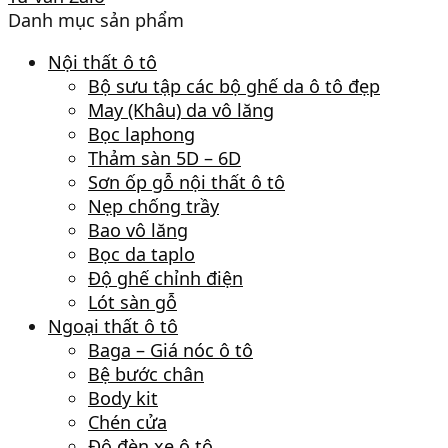
Danh mục sản phẩm
Nội thất ô tô
Bộ sưu tập các bộ ghế da ô tô đẹp
May (Khâu) da vô lăng
Bọc laphong
Thảm sàn 5D – 6D
Sơn ốp gỗ nội thất ô tô
Nẹp chống trầy
Bao vô lăng
Bọc da taplo
Độ ghế chỉnh điện
Lót sàn gỗ
Ngoại thất ô tô
Baga – Giá nóc ô tô
Bệ bước chân
Body kit
Chén cửa
Độ đèn xe ô tô