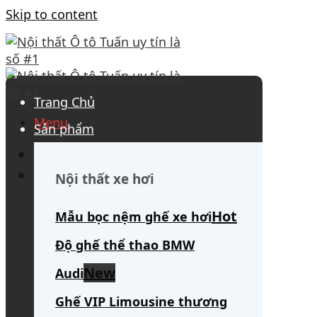
Skip to content
Trang Chủ
Menu
Sản phẩm
0908 563 172
(tư vấn 24/7)
Search for:
Nội thất xe hơi
Mẫu bọc nệm ghế xe hơi
Độ ghế thể thao BMW
Audi
Ghế VIP Limousine thương