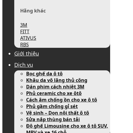
Hãng khác
3M
FITT
ATIVUS
RBS
Giới thiệu
Dịch vụ
Bọc ghế da ô tô
Khâu da vô lăng thủ công
Dán phim cách nhiệt 3M
Phủ ceramic cho xe ôtô
Cách âm chống ồn cho xe ô tô
Phủ gầm chống gỉ sét
Vệ sinh – Dọn nội thất ô tô
Sửa nắp thùng bán tải
Độ ghế Limousine cho xe ô tô SUV,
MPV và xe 16 chỗ