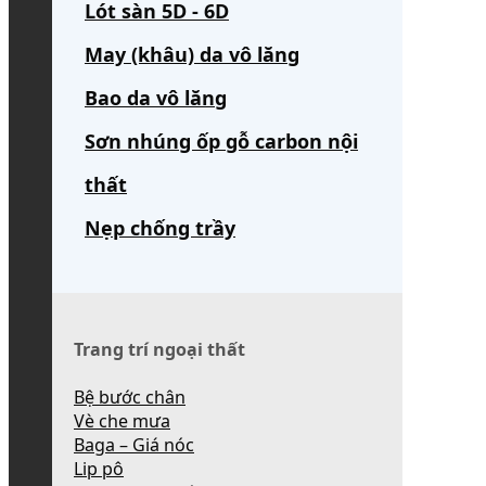
Lót sàn 5D - 6D
May (khâu) da vô lăng
Bao da vô lăng
Sơn nhúng ốp gỗ carbon nội
thất
Nẹp chống trầy
Trang trí ngoại thất
Bệ bước chân
Vè che mưa
Baga – Giá nóc
Lip pô