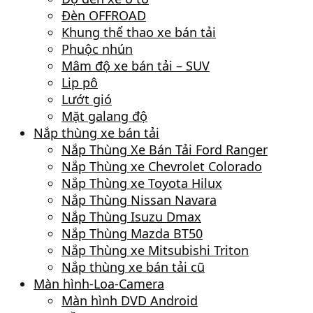
Đèn OFFROAD
Khung thể thao xe bán tải
Phuộc nhún
Mâm độ xe bán tải – SUV
Lip pô
Lướt gió
Mặt galang độ
Nắp thùng xe bán tải
Nắp Thùng Xe Bán Tải Ford Ranger
Nắp Thùng xe Chevrolet Colorado
Nắp Thùng xe Toyota Hilux
Nắp Thùng Nissan Navara
Nắp Thùng Isuzu Dmax
Nắp Thùng Mazda BT50
Nắp Thùng xe Mitsubishi Triton
Nắp thùng xe bán tải cũ
Màn hình-Loa-Camera
Màn hình DVD Android