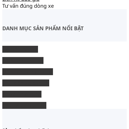
Tư vấn đúng dòng xe
DANH MỤC SẢN PHẨM NỔI BẬT
Độ Nội thất xe
độ Ngoại thất xe
Nâng cấp công nghệ
Phụ kiện xe bán tải
độ xe limousine
độ ghế chỉnh điện