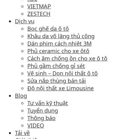
VIETMAP
ZESTECH
Dịch vụ
Bọc ghế da ô tô
Khâu da vô lăng thủ công
Dán phim cách nhiệt 3M
Phủ ceramic cho xe ôtô
Cách âm chống ồn cho xe ô tô
Phủ gầm chống gỉ sét
Vệ sinh – Dọn nội thất ô tô
Sửa nắp thùng bán tải
Độ nội thất xe Limousine
Blog
Tư vấn kỹ thuật
Tuyển dụng
Thông báo
VIDEO
Tải về