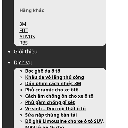
Hãng khác
3M
FITT
ATIVUS
RBS
Giới thiệu
Dịch vụ
Bọc ghế da ô tô
Khâu da vô lăng thủ công
Dán phim cách nhiệt 3M
Phủ ceramic cho xe ôtô
Cách âm chống ồn cho xe ô tô
Phủ gầm chống gỉ sét
Vệ sinh – Dọn nội thất ô tô
Sửa nắp thùng bán tải
Độ ghế Limousine cho xe ô tô SUV,
MPV và xe 16 chỗ