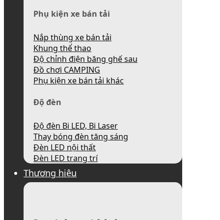
Phụ kiện xe bán tải
Nắp thùng xe bán tải
Khung thể thao
Độ chỉnh điện băng ghế sau
Đồ chơi CAMPING
Phụ kiện xe bán tải khác
Độ đèn
Độ đèn Bi LED, Bi Laser
Thay bóng đèn tăng sáng
Đèn LED nội thất
Đèn LED trang trí
Thương hiệu