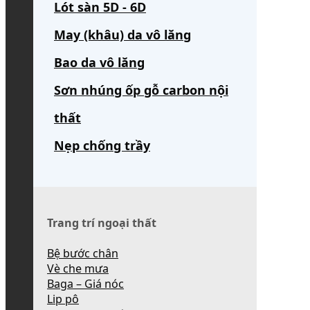
Lót sàn 5D - 6D
May (khâu) da vô lăng
Bao da vô lăng
Sơn nhúng ốp gỗ carbon nội
thất
Nẹp chống trầy
Trang trí ngoại thất
Bệ bước chân
Vè che mưa
Baga – Giá nóc
Lip pô