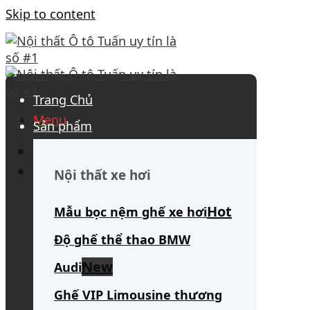
Skip to content
Trang Chủ
Menu
Sản phẩm
0908 563 172
(tư vấn 24/7)
Search for:
Nội thất xe hơi
Mẫu bọc nệm ghế xe hơi
Độ ghế thể thao BMW
Audi
Ghế VIP Limousine thương