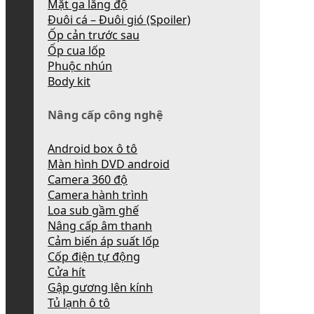
Mặt ga lăng độ
Đuôi cá – Đuôi gió (Spoiler)
Ốp cản trước sau
Ốp cua lốp
Phuộc nhún
Body kit
Nâng cấp công nghệ
Android box ô tô
Màn hình DVD android
Camera 360 độ
Camera hành trình
Loa sub gầm ghế
Nâng cấp âm thanh
Cảm biến áp suất lốp
Cốp điện tự động
Cửa hít
Gập gương lên kính
Tủ lạnh ô tô