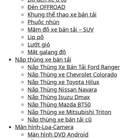
Đèn OFFROAD
Khung thể thao xe bán tải
Phuộc nhún
Mâm độ xe bán tải – SUV
Lip pô
Lướt gió
Mặt galang độ
Nắp thùng xe bán tải
Nắp Thùng Xe Bán Tải Ford Ranger
Nắp Thùng xe Chevrolet Colorado
Nắp Thùng xe Toyota Hilux
Nắp Thùng Nissan Navara
Nắp Thùng Isuzu Dmax
Nắp Thùng Mazda BT50
Nắp Thùng xe Mitsubishi Triton
Nắp thùng xe bán tải cũ
Màn hình-Loa-Camera
Màn hình DVD Android