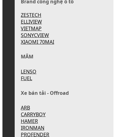
Brand công nghệ ô tô
ZESTECH
ELLIVIEW
VIETMAP
SONYCVIEW
XIAOMI 70MAI
MÂM
LENSO
FUEL
Xe bán tải - Offroad
ARB
CARRYBOY
HAMER
IRONMAN
PROFENDER