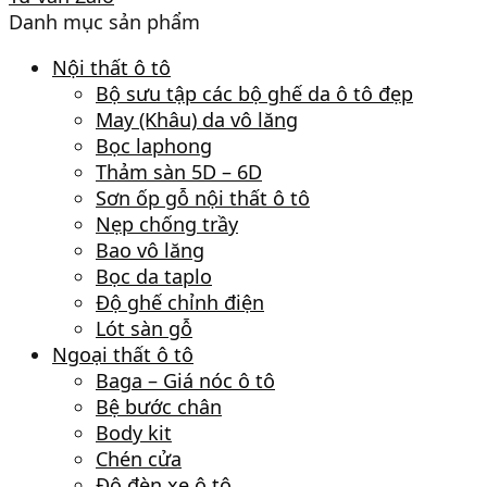
Danh mục sản phẩm
Nội thất ô tô
Bộ sưu tập các bộ ghế da ô tô đẹp
May (Khâu) da vô lăng
Bọc laphong
Thảm sàn 5D – 6D
Sơn ốp gỗ nội thất ô tô
Nẹp chống trầy
Bao vô lăng
Bọc da taplo
Độ ghế chỉnh điện
Lót sàn gỗ
Ngoại thất ô tô
Baga – Giá nóc ô tô
Bệ bước chân
Body kit
Chén cửa
Độ đèn xe ô tô