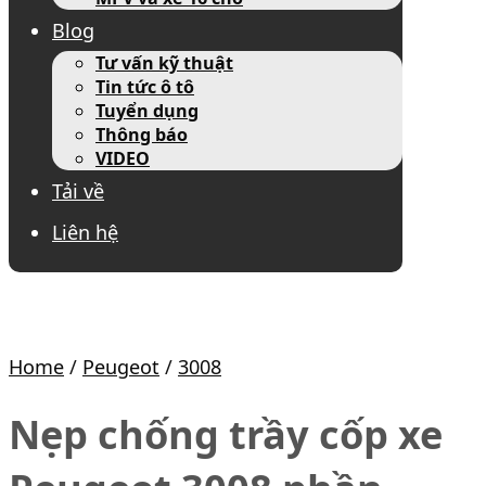
Blog
Tư vấn kỹ thuật
Tin tức ô tô
Tuyển dụng
Thông báo
VIDEO
Tải về
Liên hệ
Home
/
Peugeot
/
3008
Nẹp chống trầy cốp xe