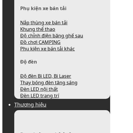
Phụ kiện xe bán tải
Nắp thùng xe bán tải
Khung thể thao
Độ chỉnh điện băng ghế sau
Đồ chơi CAMPING
Phụ kiện xe bán tải khác
Độ đèn
Độ đèn Bi LED, Bi Laser
Thay bóng đèn tăng sáng
Đèn LED nội thất
Đèn LED trang trí
Thương hiệu