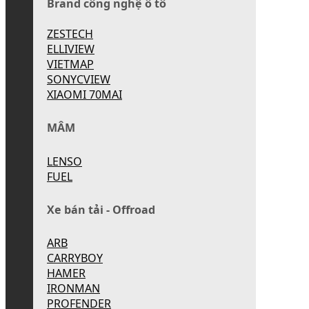
Brand công nghệ ô tô
ZESTECH
ELLIVIEW
VIETMAP
SONYCVIEW
XIAOMI 70MAI
MÂM
LENSO
FUEL
Xe bán tải - Offroad
ARB
CARRYBOY
HAMER
IRONMAN
PROFENDER