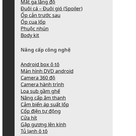
Mặt ga lăng độ
Đuôi cá – Đuôi gió (Spoiler)
Ốp cản trước sau
Ốp cua lốp
Phuộc nhún
Body kit
Nâng cấp công nghệ
Android box ô tô
Màn hình DVD android
Camera 360 độ
Camera hành trình
Loa sub gầm ghế
Nâng cấp âm thanh
Cảm biến áp suất lốp
Cốp điện tự động
Cửa hít
Gập gương lên kính
Tủ lạnh ô tô