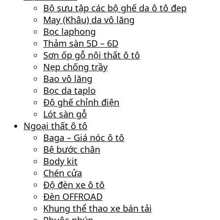
Bộ sưu tập các bộ ghế da ô tô đẹp
May (Khâu) da vô lăng
Bọc laphong
Thảm sàn 5D – 6D
Sơn ốp gỗ nội thất ô tô
Nẹp chống trầy
Bao vô lăng
Bọc da taplo
Độ ghế chỉnh điện
Lót sàn gỗ
Ngoại thất ô tô
Baga – Giá nóc ô tô
Bệ bước chân
Body kit
Chén cửa
Độ đèn xe ô tô
Đèn OFFROAD
Khung thể thao xe bán tải