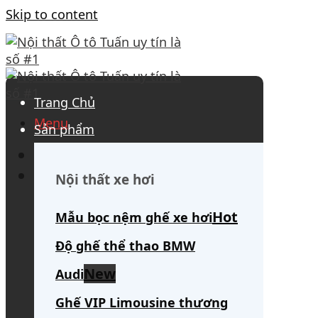
Skip to content
Trang Chủ
Menu
Sản phẩm
0908 563 172
(tư vấn 24/7)
Search for:
Nội thất xe hơi
Mẫu bọc nệm ghế xe hơi
Độ ghế thể thao BMW
Audi
Ghế VIP Limousine thương