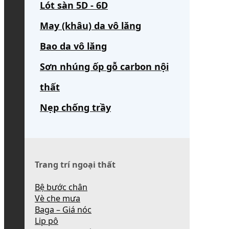
Lót sàn 5D - 6D
May (khâu) da vô lăng
Bao da vô lăng
Sơn nhúng ốp gỗ carbon nội
thất
Nẹp chống trầy
Trang trí ngoại thất
Bệ bước chân
Vè che mưa
Baga – Giá nóc
Lip pô