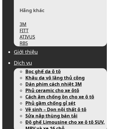
Hãng khác
3M
FITT
ATIVUS
RBS
Giới thiệu
Dịch vụ
Bọc ghế da ô tô
Khâu da vô lăng thủ công
Dán phim cách nhiệt 3M
Phủ ceramic cho xe ôtô
Cách âm chống ồn cho xe ô tô
Phủ gầm chống gỉ sét
Vệ sinh – Dọn nội thất ô tô
Sửa nắp thùng bán tải
Độ ghế Limousine cho xe ô tô SUV,
MPV và xe 16 chỗ