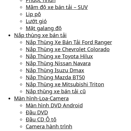
Phuộc nhún
Mâm độ xe bán tải – SUV
Lip pô
Lướt gió
Mặt galang độ
Nắp thùng xe bán tải
Nắp Thùng Xe Bán Tải Ford Ranger
Nắp Thùng xe Chevrolet Colorado
Nắp Thùng xe Toyota Hilux
Nắp Thùng Nissan Navara
Nắp Thùng Isuzu Dmax
Nắp Thùng Mazda BT50
Nắp Thùng xe Mitsubishi Triton
Nắp thùng xe bán tải cũ
Màn hình-Loa-Camera
Màn hình DVD Android
Đầu DVD
Đầu CD Ô tô
Camera hành trình