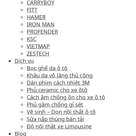
CARRYBOY
FITT
HAMER
IRON MAN
PROFENDER
KSC
VIETMAP
ZESTECH
Dịch vụ
Bọc ghế da ô tô
Khâu da vô lăng thủ công
Dán phim cách nhiệt 3M
Phủ ceramic cho xe ôtô
Cách âm chống ồn cho xe ô tô
Phủ gầm chống gỉ sét
Vệ sinh – Dọn nội thất ô tô
Sửa nắp thùng bán tải
Độ nội thất xe Limousine
Blog