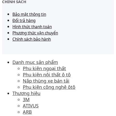
CHÍNH SÁCH
Bảo mật thông tin
Đổi trả hàng
Hình thức thanh toán
Phương thức vận chuyển
Chính sách bảo hành
Danh mục sản phẩm
Phụ kiện ngoại thất
Phụ kiện nội thất ô tô
Nắp thùng xe bán tải
Phụ kiện công nghệ ôtô
Thương hiệu
3M
ATIVUS
ARB