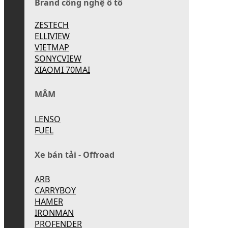
Brand công nghệ ô tô
ZESTECH
ELLIVIEW
VIETMAP
SONYCVIEW
XIAOMI 70MAI
MÂM
LENSO
FUEL
Xe bán tải - Offroad
ARB
CARRYBOY
HAMER
IRONMAN
PROFENDER