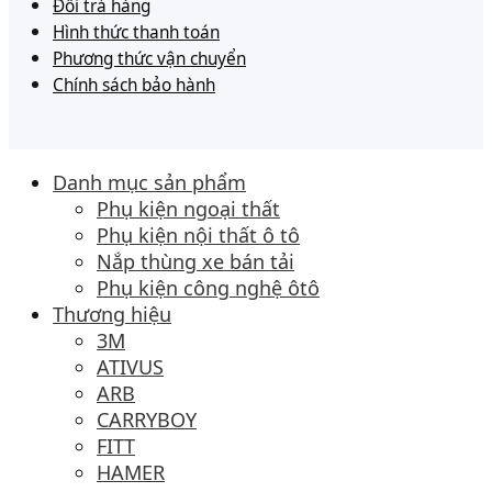
Đổi trả hàng
Hình thức thanh toán
Phương thức vận chuyển
Chính sách bảo hành
Danh mục sản phẩm
Phụ kiện ngoại thất
Phụ kiện nội thất ô tô
Nắp thùng xe bán tải
Phụ kiện công nghệ ôtô
Thương hiệu
3M
ATIVUS
ARB
CARRYBOY
FITT
HAMER