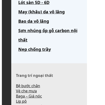
Lót sàn 5D - 6D
May (khâu) da vô lăng
Bao da vô lăng
Sơn nhúng ốp gỗ carbon nội
thất
Nẹp chống trầy
Trang trí ngoại thất
Bệ bước chân
Vè che mưa
Baga – Giá nóc
Lip pô