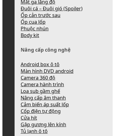
Mặt ga lăng độ
Đuôi cá – Đuôi gió (Spoiler)
Ốp cản trước sau
Ốp cua lốp
Phuộc nhún
Body kit
Nâng cấp công nghệ
Android box ô tô
Màn hình DVD android
Camera 360 độ
Camera hành trình
Loa sub gầm ghế
Nâng cấp âm thanh
Cảm biến áp suất lốp
Cốp điện tự động
Cửa hít
Gập gương lên kính
Tủ lạnh ô tô