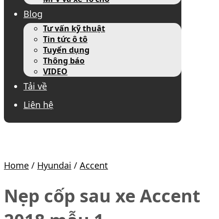
Blog
Tư vấn kỹ thuật
Tin tức ô tô
Tuyển dụng
Thông báo
VIDEO
Tải về
Liên hệ
Home
/
Hyundai
/
Accent
Nẹp cốp sau xe Accent