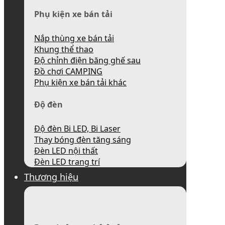
Phụ kiện xe bán tải
Nắp thùng xe bán tải
Khung thể thao
Độ chỉnh điện băng ghế sau
Đồ chơi CAMPING
Phụ kiện xe bán tải khác
Độ đèn
Độ đèn Bi LED, Bi Laser
Thay bóng đèn tăng sáng
Đèn LED nội thất
Đèn LED trang trí
Thương hiệu