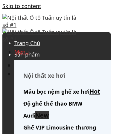
Skip to content
Trang Chủ
Menu
Sản phẩm
0908 563 172
(tư vấn 24/7)
Search for:
Nội thất xe hơi
Mẫu bọc nệm ghế xe hơi
Độ ghế thể thao BMW
Audi
Ghế VIP Limousine thương