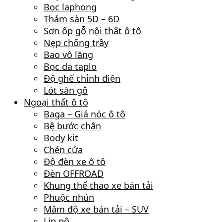
Bọc laphong
Thảm sàn 5D – 6D
Sơn ốp gỗ nội thất ô tô
Nẹp chống trầy
Bao vô lăng
Bọc da taplo
Độ ghế chỉnh điện
Lót sàn gỗ
Ngoại thất ô tô
Baga – Giá nóc ô tô
Bệ bước chân
Body kit
Chén cửa
Độ đèn xe ô tô
Đèn OFFROAD
Khung thể thao xe bán tải
Phuộc nhún
Mâm độ xe bán tải – SUV
Lip pô