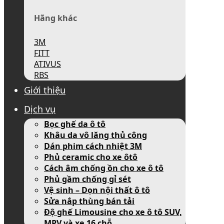
Hãng khác
3M
FITT
ATIVUS
RBS
Giới thiệu
Dịch vụ
Bọc ghế da ô tô
Khâu da vô lăng thủ công
Dán phim cách nhiệt 3M
Phủ ceramic cho xe ôtô
Cách âm chống ồn cho xe ô tô
Phủ gầm chống gỉ sét
Vệ sinh – Dọn nội thất ô tô
Sửa nắp thùng bán tải
Độ ghế Limousine cho xe ô tô SUV,
MPV và xe 16 chỗ