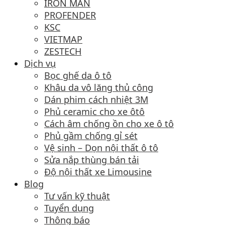
IRON MAN
PROFENDER
KSC
VIETMAP
ZESTECH
Dịch vụ
Bọc ghế da ô tô
Khâu da vô lăng thủ công
Dán phim cách nhiệt 3M
Phủ ceramic cho xe ôtô
Cách âm chống ồn cho xe ô tô
Phủ gầm chống gỉ sét
Vệ sinh – Dọn nội thất ô tô
Sửa nắp thùng bán tải
Độ nội thất xe Limousine
Blog
Tư vấn kỹ thuật
Tuyển dụng
Thông báo