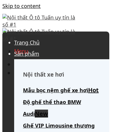
Skip to content
Trang Chủ
Menu
Sản phẩm
0908 563 172
(tư vấn 24/7)
Search for:
Nội thất xe hơi
Mẫu bọc nệm ghế xe hơi
Độ ghế thể thao BMW
Audi
Ghế VIP Limousine thương