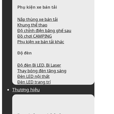
Phụ kiện xe bán tải
Nắp thùng xe bán tải
Khung thể thao
Độ chỉnh điện băng ghế sau
Đồ chơi CAMPING
Phụ kiện xe bán tải khác
Độ đèn
Độ đèn Bi LED, Bi Laser
Thay bóng đèn tăng sáng
Đèn LED nội thất
Đèn LED trang trí
Thương hiệu