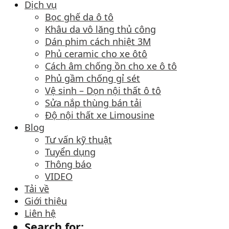
Dịch vụ
Bọc ghế da ô tô
Khâu da vô lăng thủ công
Dán phim cách nhiệt 3M
Phủ ceramic cho xe ôtô
Cách âm chống ồn cho xe ô tô
Phủ gầm chống gỉ sét
Vệ sinh – Dọn nội thất ô tô
Sửa nắp thùng bán tải
Độ nội thất xe Limousine
Blog
Tư vấn kỹ thuật
Tuyển dụng
Thông báo
VIDEO
Tải về
Giới thiệu
Liên hệ
Search for: