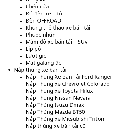
Chén cửa
Độ đèn xe ô tô
Đèn OFFROAD
Khung thể thao xe bán tải
Phuộc nhún
Mâm độ xe bán tải – SUV
Lip pô
Lướt gió
Mặt galang độ
Nắp thùng xe bán tải
Nắp Thùng Xe Bán Tải Ford Ranger
Nắp Thùng xe Chevrolet Colorado
Nắp Thùng xe Toyota Hilux
Nắp Thùng Nissan Navara
Nắp Thùng Isuzu Dmax
Nắp Thùng Mazda BT50
Nắp Thùng xe Mitsubishi Triton
Nắp thùng xe bán tải cũ