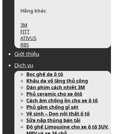
Hãng khác
3M
FITT
ATIVUS
RBS
Giới thiệu
Dịch vụ
Bọc ghế da ô tô
Khâu da vô lăng thủ công
Dán phim cách nhiệt 3M
Phủ ceramic cho xe ôtô
Cách âm chống ồn cho xe ô tô
Phủ gầm chống gỉ sét
Vệ sinh – Dọn nội thất ô tô
Sửa nắp thùng bán tải
Độ ghế Limousine cho xe ô tô SUV,
MPV và xe 16 chỗ