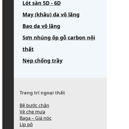
Lót sàn 5D - 6D
May (khâu) da vô lăng
Bao da vô lăng
Sơn nhúng ốp gỗ carbon nội
thất
Nẹp chống trầy
Trang trí ngoại thất
Bệ bước chân
Vè che mưa
Baga – Giá nóc
Lip pô