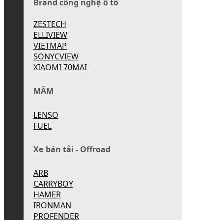
Brand công nghệ ô tô
ZESTECH
ELLIVIEW
VIETMAP
SONYCVIEW
XIAOMI 70MAI
MÂM
LENSO
FUEL
Xe bán tải - Offroad
ARB
CARRYBOY
HAMER
IRONMAN
PROFENDER