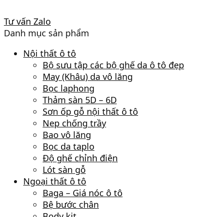
Tư vấn Zalo
Danh mục sản phẩm
Nội thất ô tô
Bộ sưu tập các bộ ghế da ô tô đẹp
May (Khâu) da vô lăng
Bọc laphong
Thảm sàn 5D – 6D
Sơn ốp gỗ nội thất ô tô
Nẹp chống trầy
Bao vô lăng
Bọc da taplo
Độ ghế chỉnh điện
Lót sàn gỗ
Ngoại thất ô tô
Baga – Giá nóc ô tô
Bệ bước chân
Body kit