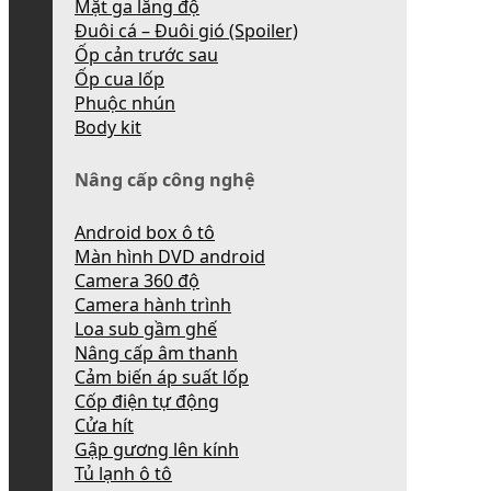
Mặt ga lăng độ
Đuôi cá – Đuôi gió (Spoiler)
Ốp cản trước sau
Ốp cua lốp
Phuộc nhún
Body kit
Nâng cấp công nghệ
Android box ô tô
Màn hình DVD android
Camera 360 độ
Camera hành trình
Loa sub gầm ghế
Nâng cấp âm thanh
Cảm biến áp suất lốp
Cốp điện tự động
Cửa hít
Gập gương lên kính
Tủ lạnh ô tô