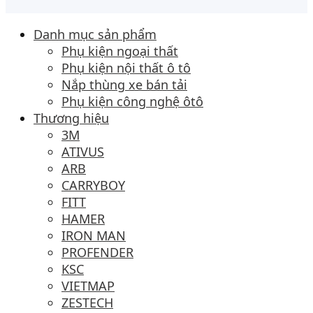
Danh mục sản phẩm
Phụ kiện ngoại thất
Phụ kiện nội thất ô tô
Nắp thùng xe bán tải
Phụ kiện công nghệ ôtô
Thương hiệu
3M
ATIVUS
ARB
CARRYBOY
FITT
HAMER
IRON MAN
PROFENDER
KSC
VIETMAP
ZESTECH