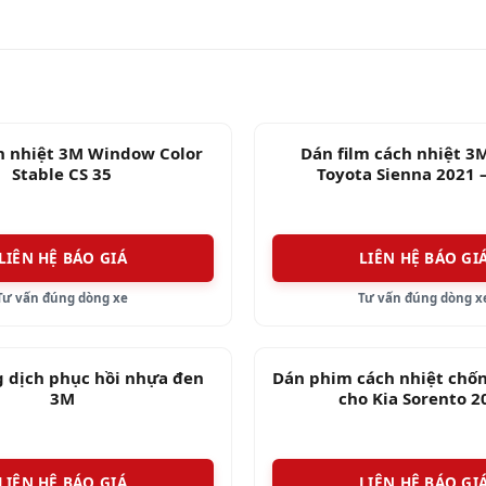
 cao cấp hơn và đã được định ở mức này. Đằng sau cô
g năng lượng mặt trời đi qua cửa sổ xe của bạn và c
h nhiệt 3M Window Color
Dán film cách nhiệt 3
g da.
Stable CS 35
Toyota Sienna 2021 
óng khác nhau với màu than đẹp.
LIÊN HỆ BÁO GIÁ
LIÊN HỆ BÁO GI
 chi phí tối ưu
Tư vấn đúng dòng xe
Tư vấn đúng dòng x
 chịu
 dịch phục hồi nhựa đen
Dán phim cách nhiệt chố
3M
cho Kia Sorento 2
thụ nhiên liệu
LIÊN HỆ BÁO GIÁ
LIÊN HỆ BÁO GI