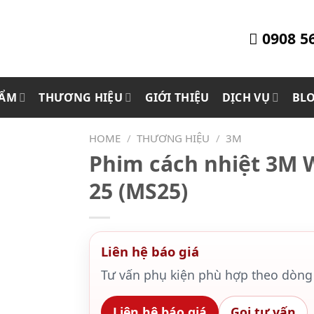
0908 5
HẨM
THƯƠNG HIỆU
GIỚI THIỆU
DỊCH VỤ
BL
HOME
/
THƯƠNG HIỆU
/
3M
Phim cách nhiệt 3M W
25 (MS25)
Liên hệ báo giá
Tư vấn phụ kiện phù hợp theo dòng 
Liên hệ báo giá
Gọi tư vấn