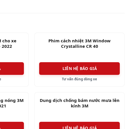
ng nghệ lai của những dòng phim dễ bảo trì này là
hặn gần như toàn bộ lượng tia UVA và UVB, những
M cho xe
Phim cách nhiệt 3M Window
– 2022
Crystalline CR 40
Á
LIÊN HỆ BÁO GIÁ
e
Tư vấn đúng dòng xe
ng nóng 3M
Dung dịch chống bám nước mưa lên
021
kính 3M
Á
LIÊN HỆ BÁO GIÁ