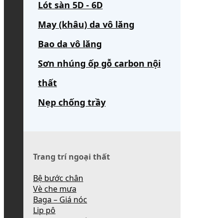
Lót sàn 5D - 6D
May (khâu) da vô lăng
Bao da vô lăng
Sơn nhúng ốp gỗ carbon nội
thất
Nẹp chống trầy
Trang trí ngoại thất
Bệ bước chân
Vè che mưa
Baga – Giá nóc
Lip pô