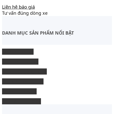
Liên hệ báo giá
Tư vấn đúng dòng xe
DANH MỤC SẢN PHẨM NỔI BẬT
Độ Nội thất xe
độ Ngoại thất xe
Nâng cấp công nghệ
Phụ kiện xe bán tải
độ xe limousine
độ ghế chỉnh điện