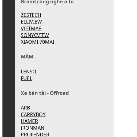
Brand công nghệ ô tô
ZESTECH
ELLIVIEW
VIETMAP
SONYCVIEW
XIAOMI 70MAI
MÂM
LENSO
FUEL
Xe bán tải - Offroad
ARB
CARRYBOY
HAMER
IRONMAN
PROFENDER