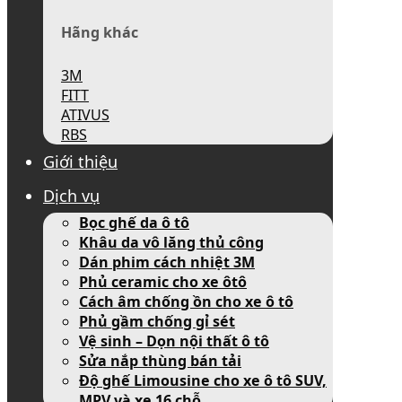
Hãng khác
3M
FITT
ATIVUS
RBS
Giới thiệu
Dịch vụ
Bọc ghế da ô tô
Khâu da vô lăng thủ công
Dán phim cách nhiệt 3M
Phủ ceramic cho xe ôtô
Cách âm chống ồn cho xe ô tô
Phủ gầm chống gỉ sét
Vệ sinh – Dọn nội thất ô tô
Sửa nắp thùng bán tải
Độ ghế Limousine cho xe ô tô SUV,
MPV và xe 16 chỗ