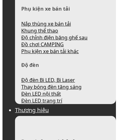
Phụ kiện xe bán tải
Nắp thùng xe bán tải
Khung thể thao
Độ chỉnh điện băng ghế sau
Đồ chơi CAMPING
Phụ kiện xe bán tải khác
Độ đèn
Độ đèn Bi LED, Bi Laser
Thay bóng đèn tăng sáng
Đèn LED nội thất
Đèn LED trang trí
Thương hiệu