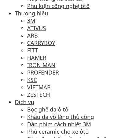
Phụ kiện công nghệ ôtô
Thương hiệu
3M
ATIVUS
ARB
CARRYBOY
FITT
HAMER
IRON MAN
PROFENDER
KSC
VIETMAP
ZESTECH
Dịch vụ
Bọc ghế da ô tô
Khâu da vô lăng thủ công
Dán phim cách nhiệt 3M
Phủ ceramic cho xe ôtô