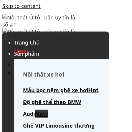
Skip to content
Trang Chủ
Menu
Sản phẩm
0908 563 172
(tư vấn 24/7)
Search for:
Nội thất xe hơi
Mẫu bọc nệm ghế xe hơi
Độ ghế thể thao BMW
Audi
Ghế VIP Limousine thương