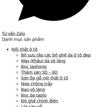
Tư vấn Zalo
Danh mục sản phẩm
Nội thất ô tô
Bộ sưu tập các bộ ghế da ô tô đẹp
May (Khâu) da vô lăng
Bọc laphong
Thảm sàn 5D – 6D
Sơn ốp gỗ nội thất ô tô
Nẹp chống trầy
Bao vô lăng
Bọc da taplo
Độ ghế chỉnh điện
Lót sàn gỗ