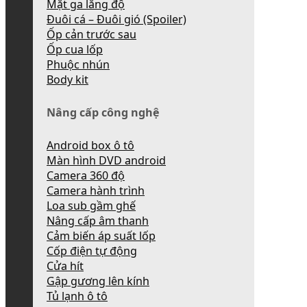
Mặt ga lăng độ
Đuôi cá – Đuôi gió (Spoiler)
Ốp cản trước sau
Ốp cua lốp
Phuộc nhún
Body kit
Nâng cấp công nghệ
Android box ô tô
Màn hình DVD android
Camera 360 độ
Camera hành trình
Loa sub gầm ghế
Nâng cấp âm thanh
Cảm biến áp suất lốp
Cốp điện tự động
Cửa hít
Gập gương lên kính
Tủ lạnh ô tô