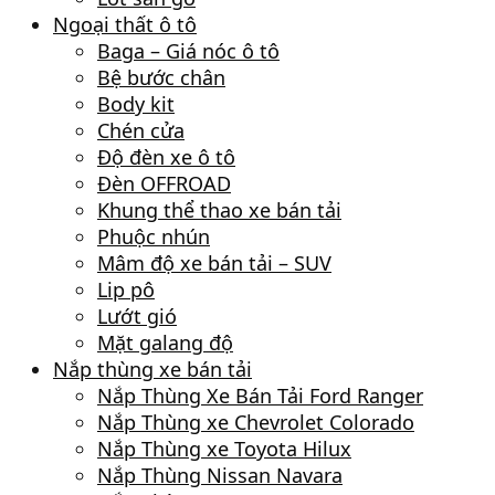
Ngoại thất ô tô
Baga – Giá nóc ô tô
Bệ bước chân
Body kit
Chén cửa
Độ đèn xe ô tô
Đèn OFFROAD
Khung thể thao xe bán tải
Phuộc nhún
Mâm độ xe bán tải – SUV
Lip pô
Lướt gió
Mặt galang độ
Nắp thùng xe bán tải
Nắp Thùng Xe Bán Tải Ford Ranger
Nắp Thùng xe Chevrolet Colorado
Nắp Thùng xe Toyota Hilux
Nắp Thùng Nissan Navara