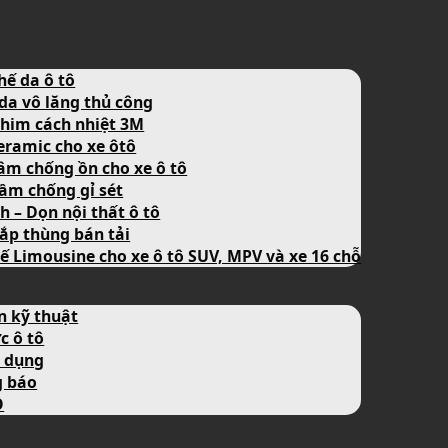
hế da ô tô
da vô lăng thủ công
him cách nhiệt 3M
eramic cho xe ôtô
âm chống ồn cho xe ô tô
ầm chống gỉ sét
nh – Dọn nội thất ô tô
ắp thùng bán tải
ế Limousine cho xe ô tô SUV, MPV và xe 16 chỗ
n kỹ thuật
c ô tô
 dụng
g báo
O