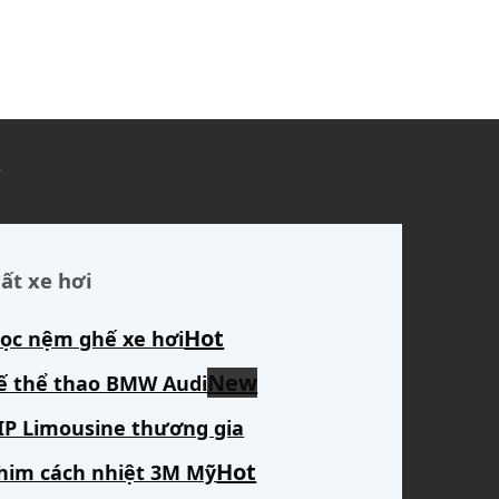
ủ
ất xe hơi
ọc nệm ghế xe hơi
ế thể thao BMW Audi
IP Limousine thương gia
him cách nhiệt 3M Mỹ