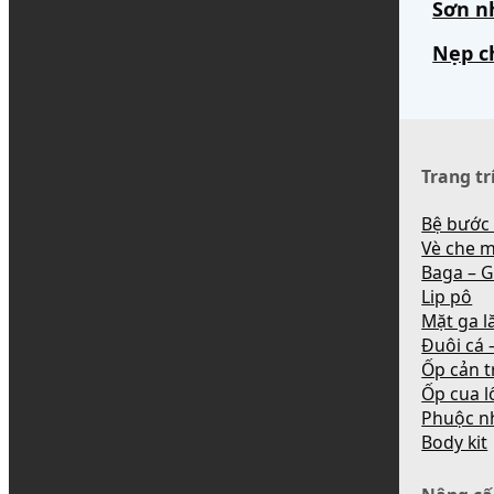
Sơn n
Nẹp c
Trang tr
Bệ bước
Vè che 
Baga – G
Lip pô
Mặt ga l
Đuôi cá –
Ốp cản t
Ốp cua l
Phuộc n
Body kit