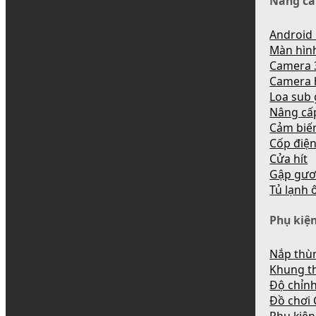
Nâng cấ
Android 
Màn hìn
Camera 
Camera 
Loa sub
Nâng cấ
Cảm biến
Cốp điệ
Cửa hít
Gập gươ
Tủ lạnh 
Phụ kiện
Nắp thùn
Khung t
Độ chỉnh
Đồ chơi