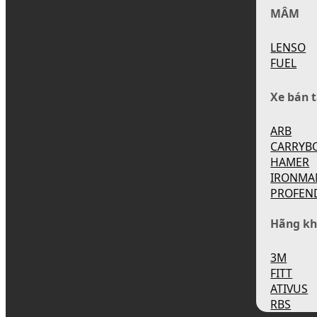
MÂM
LENSO
FUEL
Xe bán t
ARB
CARRYB
HAMER
IRONMA
PROFEN
Hãng kh
3M
FITT
ATIVUS
RBS