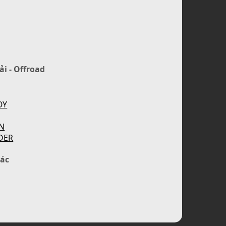
ải - Offroad
OY
N
DER
ác