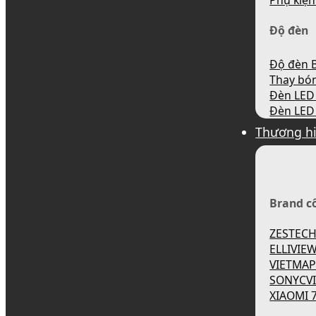
Phụ kiện
Độ đèn
Độ đèn B
Thay bó
Đèn LED 
Đèn LED 
Thương h
Brand c
ZESTEC
ELLIVIE
VIETMA
SONYCV
XIAOMI 