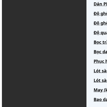
Dán PP
Độ gh
Độ gh
Độ qu
Bọc t
Bọc da
Phục h
Lót s
Lót sà
May (
Bao d