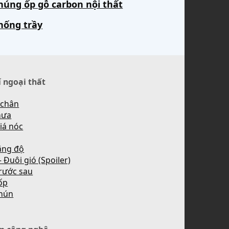
húng ốp gỗ carbon nội thất
hống trầy
í ngoại thất
 chân
mưa
iá nóc
ăng độ
 Đuôi gió (Spoiler)
rước sau
ốp
hún