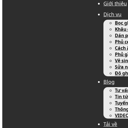
Giới thiệu
Dịch vụ
Bọc g
Khâu 
Dán p
Phủ c
Cách 
Phủ g
Vệ si
Sửa n
Độ gh
Blog
Tư vấ
Tin tứ
Tuyển
Thôn
VIDE
Tải về