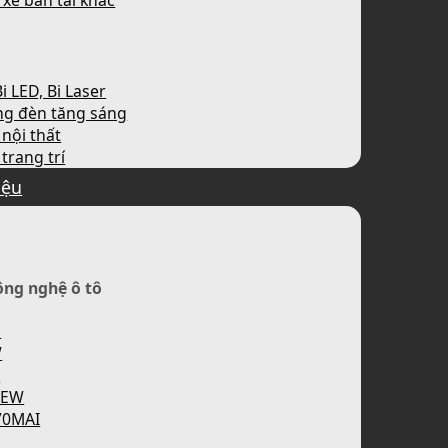
 xe bán tải khác
i LED, Bi Laser
ng đèn tăng sáng
nội thất
trang trí
iệu
ông nghệ ô tô
H
W
P
IEW
70MAI