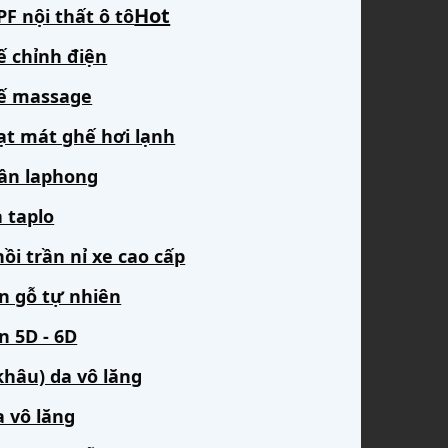
F nội thất ô tô
ế chỉnh điện
ế massage
ạt mát ghế hơi lạnh
rần laphong
 taplo
ồi trần nỉ xe cao cấp
àn gỗ tự nhiên
n 5D - 6D
khâu) da vô lăng
a vô lăng