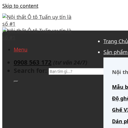
Skip to content
Trang Ch
Menu
Sản phẩm
0908 563 172
(tư vấn 24/7)
Search for:
Nội th
Mẫu b
Độ gh
Ghế V
Dán p