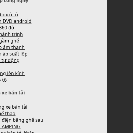
p công nghệ
box ô tô
h DVD android
360 độ
hành trình
 gầm ghế
p âm thanh
 áp suất lốp
n tự động
ng lên kính
ô tô
 xe bán tải
g xe bán tải
hể thao
 điện băng ghế sau
 CAMPING