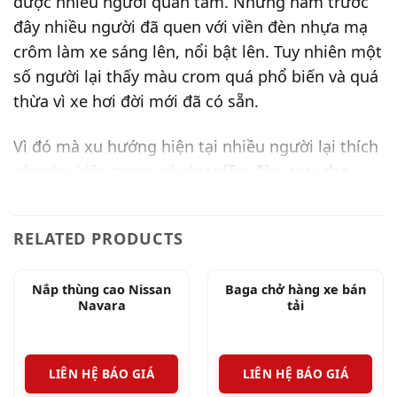
được nhiều người quan tâm. Những năm trước
đây nhiều người đã quen với viền đèn nhựa mạ
crôm làm xe sáng lên, nổi bật lên. Tuy nhiên một
số người lại thấy màu crom quá phổ biến và quá
thừa vì xe hơi đời mới đã có sẵn.
Vì đó mà xu hướng hiện tại nhiều người lại thích
các phụ kiện trang trí như
viền đèn sau cho
Nissan Navara màu đen
.
RELATED PRODUCTS
Về cách lắp đặt và khuôn mẫu, viền đèn màu đen
cũng giống như viền đèn mạ crôm chỉ khác ở
phần màu sắc. Vì thế mà, nó cũng sẽ có những
Nắp thùng cao Nissan
Baga chở hàng xe bán
Navara
tải
đặc tính sau:
✅ Dán cố định bằng keo 3M, chỉ cần bóc lớp keo
LIÊN HỆ BÁO GIÁ
LIÊN HỆ BÁO GIÁ
hai mặt đi là dính vào. Nhưng tại Ô tô Tuấn