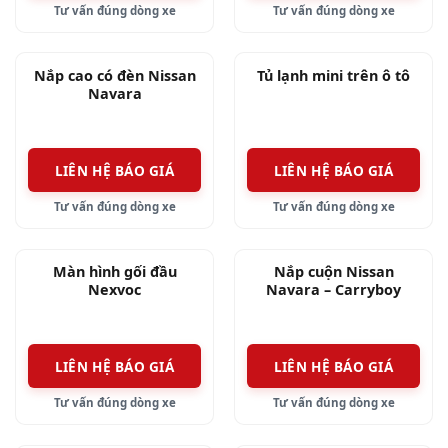
Tư vấn đúng dòng xe
Tư vấn đúng dòng xe
chúng tôi còn bôi thêm lớp keo để tương cường
độ dính.
Nắp cao có đèn Nissan
Tủ lạnh mini trên ô tô
✅Form chuẩn ôm sát và đèn, tạo nên sự thẩm
Navara
mỹ cao
LIÊN HỆ BÁO GIÁ
LIÊN HỆ BÁO GIÁ
Tư vấn đúng dòng xe
Tư vấn đúng dòng xe
Màn hình gối đầu
Nắp cuộn Nissan
Nexvoc
Navara – Carryboy
CB744
LIÊN HỆ BÁO GIÁ
LIÊN HỆ BÁO GIÁ
Tư vấn đúng dòng xe
Tư vấn đúng dòng xe