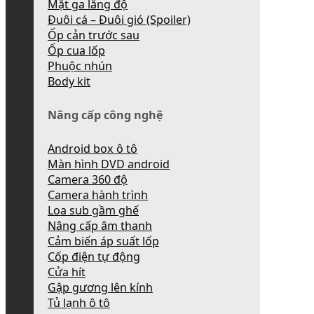
Mặt ga lăng độ
Đuôi cá – Đuôi gió (Spoiler)
Ốp cản trước sau
Ốp cua lốp
Phuộc nhún
Body kit
Nâng cấp công nghệ
Android box ô tô
Màn hình DVD android
Camera 360 độ
Camera hành trình
Loa sub gầm ghế
Nâng cấp âm thanh
Cảm biến áp suất lốp
Cốp điện tự động
Cửa hít
Gập gương lên kính
Tủ lạnh ô tô