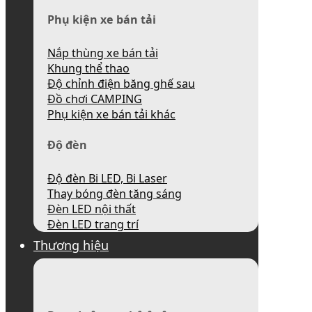
Phụ kiện xe bán tải
Nắp thùng xe bán tải
Khung thể thao
Độ chỉnh điện băng ghế sau
Đồ chơi CAMPING
Phụ kiện xe bán tải khác
Độ đèn
Độ đèn Bi LED, Bi Laser
Thay bóng đèn tăng sáng
Đèn LED nội thất
Đèn LED trang trí
Thương hiệu