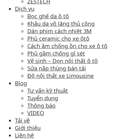
ZESTECH
Dịch vụ
Bọc ghế da ô tô
Khâu da vô lăng thủ công
Dán phim cách nhiệt 3M
Phủ ceramic cho xe ôtô
Cách âm chống ồn cho xe ô tô
Phủ gầm chống gỉ sét
Vệ sinh – Dọn nội thất ô tô
Sửa nắp thùng bán tải
Độ nội thất xe Limousine
Blog
Tư vấn kỹ thuật
Tuyển dụng
Thông báo
VIDEO
Tải về
Giới thiệu
Liên hệ