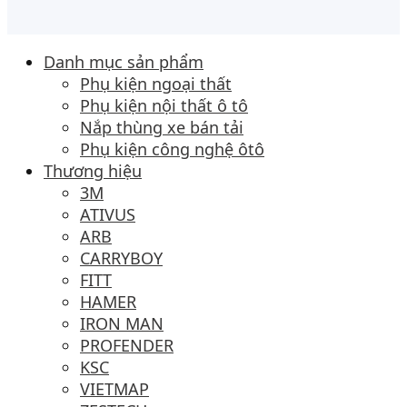
Danh mục sản phẩm
Phụ kiện ngoại thất
Phụ kiện nội thất ô tô
Nắp thùng xe bán tải
Phụ kiện công nghệ ôtô
Thương hiệu
3M
ATIVUS
ARB
CARRYBOY
FITT
HAMER
IRON MAN
PROFENDER
KSC
VIETMAP