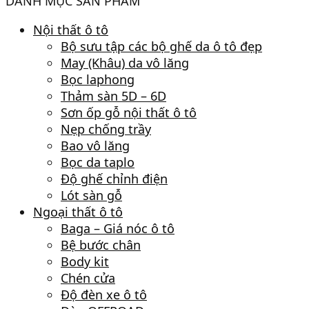
DANH MỤC SẢN PHẨM
Nội thất ô tô
Bộ sưu tập các bộ ghế da ô tô đẹp
May (Khâu) da vô lăng
Bọc laphong
Thảm sàn 5D – 6D
Sơn ốp gỗ nội thất ô tô
Nẹp chống trầy
Bao vô lăng
Bọc da taplo
Độ ghế chỉnh điện
Lót sàn gỗ
Ngoại thất ô tô
Baga – Giá nóc ô tô
Bệ bước chân
Body kit
Chén cửa
Độ đèn xe ô tô