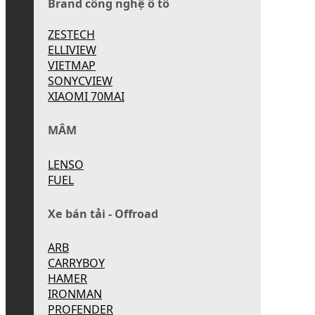
Brand công nghệ ô tô
ZESTECH
ELLIVIEW
VIETMAP
SONYCVIEW
XIAOMI 70MAI
MÂM
LENSO
FUEL
Xe bán tải - Offroad
ARB
CARRYBOY
HAMER
IRONMAN
PROFENDER