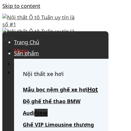
Skip to content
Trang Chủ
Menu
Sản phẩm
0908 563 172
(tư vấn 24/7)
Search for:
Nội thất xe hơi
Mẫu bọc nệm ghế xe hơi
Độ ghế thể thao BMW
Audi
Ghế VIP Limousine thương