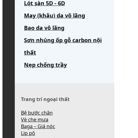
Lót sàn 5D - 6D
May (khâu) da vô lăng
Bao da vô lăng
Sơn nhúng ốp gỗ carbon nội
thất
Nẹp chống trầy
Trang trí ngoại thất
Bệ bước chân
Vè che mưa
Baga – Giá nóc
Lip pô