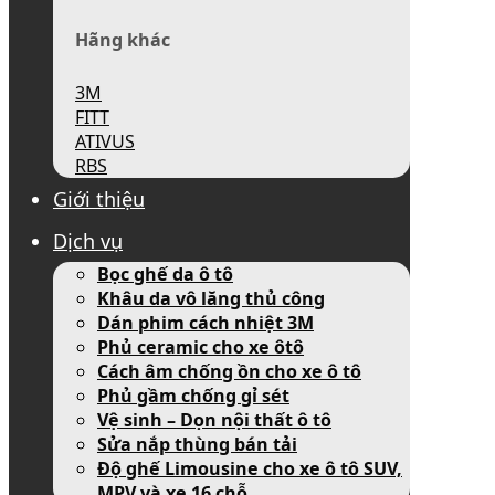
Hãng khác
3M
FITT
ATIVUS
RBS
Giới thiệu
Dịch vụ
Bọc ghế da ô tô
Khâu da vô lăng thủ công
Dán phim cách nhiệt 3M
Phủ ceramic cho xe ôtô
Cách âm chống ồn cho xe ô tô
Phủ gầm chống gỉ sét
Vệ sinh – Dọn nội thất ô tô
Sửa nắp thùng bán tải
Độ ghế Limousine cho xe ô tô SUV,
MPV và xe 16 chỗ