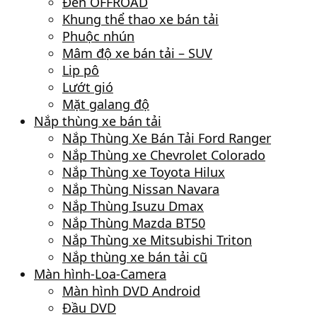
Đèn OFFROAD
Khung thể thao xe bán tải
Phuộc nhún
Mâm độ xe bán tải – SUV
Lip pô
Lướt gió
Mặt galang độ
Nắp thùng xe bán tải
Nắp Thùng Xe Bán Tải Ford Ranger
Nắp Thùng xe Chevrolet Colorado
Nắp Thùng xe Toyota Hilux
Nắp Thùng Nissan Navara
Nắp Thùng Isuzu Dmax
Nắp Thùng Mazda BT50
Nắp Thùng xe Mitsubishi Triton
Nắp thùng xe bán tải cũ
Màn hình-Loa-Camera
Màn hình DVD Android
Đầu DVD