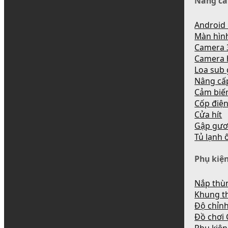
Nâng cấ
Android 
Màn hìn
Camera 
Camera 
Loa sub
Nâng cấ
Cảm biến
Cốp điệ
Cửa hít
Gập gươ
Tủ lạnh 
Phụ kiện
Nắp thùn
Khung t
Độ chỉnh
Đồ chơi