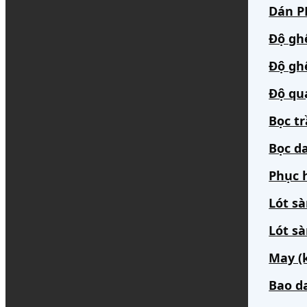
Dán PP
Độ gh
Độ gh
Độ qu
Bọc t
Bọc da
Phục h
Lót s
Lót sà
May (
Bao d