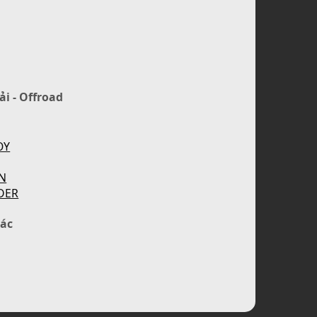
ải - Offroad
OY
N
DER
ác