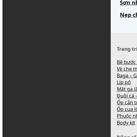
Sơn n
Nẹp c
Trang tr
Bệ bước
Vè che 
Baga – G
Lip pô
Mặt ga l
Đuôi cá –
Ốp cản t
Ốp cua l
Phuộc n
Body kit