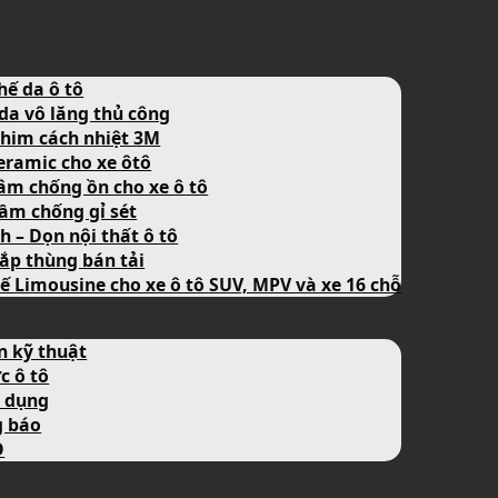
hế da ô tô
da vô lăng thủ công
him cách nhiệt 3M
eramic cho xe ôtô
âm chống ồn cho xe ô tô
ầm chống gỉ sét
nh – Dọn nội thất ô tô
ắp thùng bán tải
ế Limousine cho xe ô tô SUV, MPV và xe 16 chỗ
n kỹ thuật
c ô tô
 dụng
g báo
O