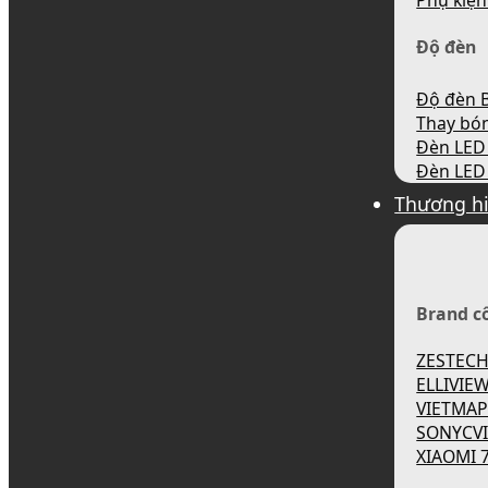
Phụ kiện
Độ đèn
Độ đèn B
Thay bó
Đèn LED 
Đèn LED 
Thương h
Brand c
ZESTEC
ELLIVIE
VIETMA
SONYCV
XIAOMI 