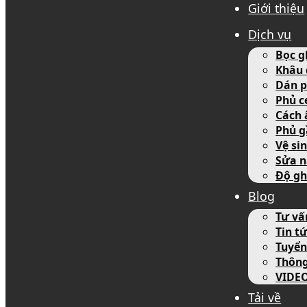
Giới thiệu
Dịch vụ
Bọc g
Khâu 
Dán p
Phủ c
Cách 
Phủ g
Vệ si
Sửa n
Độ gh
Blog
Tư vấ
Tin tứ
Tuyển
Thôn
VIDE
Tải về