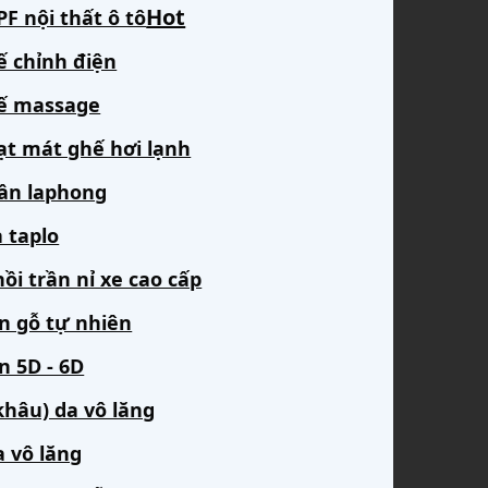
F nội thất ô tô
ế chỉnh điện
ế massage
ạt mát ghế hơi lạnh
rần laphong
 taplo
ồi trần nỉ xe cao cấp
àn gỗ tự nhiên
n 5D - 6D
khâu) da vô lăng
a vô lăng