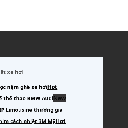
ủ
ất xe hơi
ọc nệm ghế xe hơi
ế thể thao BMW Audi
IP Limousine thương gia
him cách nhiệt 3M Mỹ