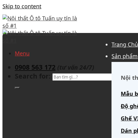
Skip to content
Trang Ch
Menu
Sản phẩm
0908 563 172
(tư vấn 24/7)
Search for:
Nội th
Mẫu b
Độ gh
Ghế V
Dán p