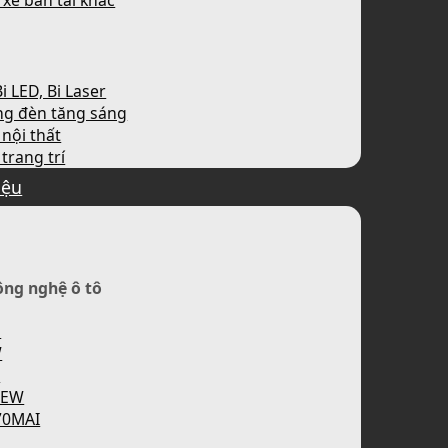
 xe bán tải khác
i LED, Bi Laser
ng đèn tăng sáng
nội thất
trang trí
iệu
ông nghệ ô tô
H
W
P
IEW
70MAI