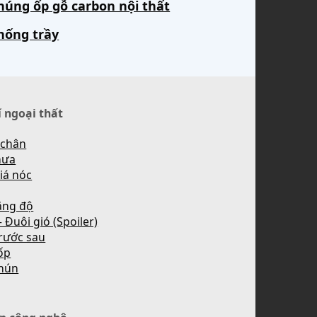
húng ốp gỗ carbon nội thất
hống trầy
í ngoại thất
 chân
mưa
iá nóc
ăng độ
 Đuôi gió (Spoiler)
rước sau
ốp
hún