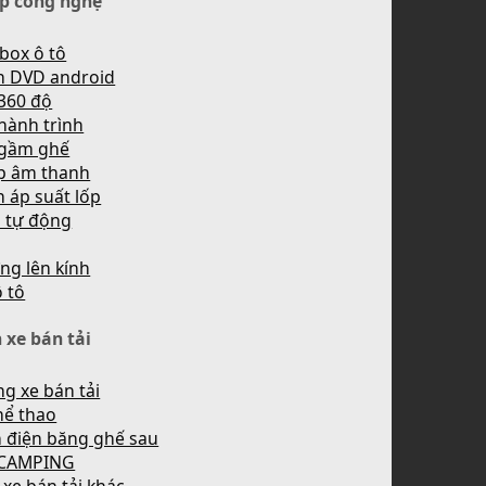
p công nghệ
box ô tô
h DVD android
360 độ
hành trình
 gầm ghế
p âm thanh
 áp suất lốp
n tự động
ng lên kính
ô tô
 xe bán tải
g xe bán tải
hể thao
 điện băng ghế sau
 CAMPING