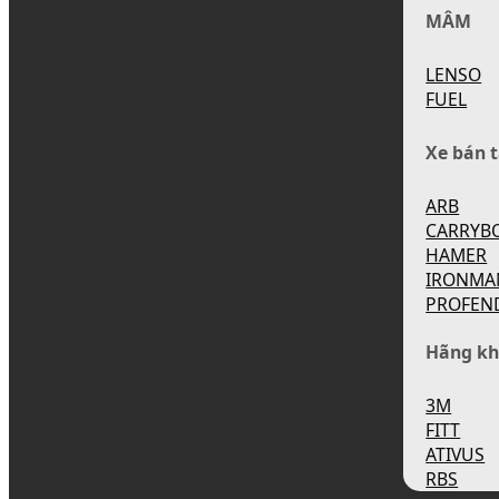
MÂM
LENSO
FUEL
Xe bán t
ARB
CARRYB
HAMER
IRONMA
PROFEN
Hãng kh
3M
FITT
ATIVUS
RBS