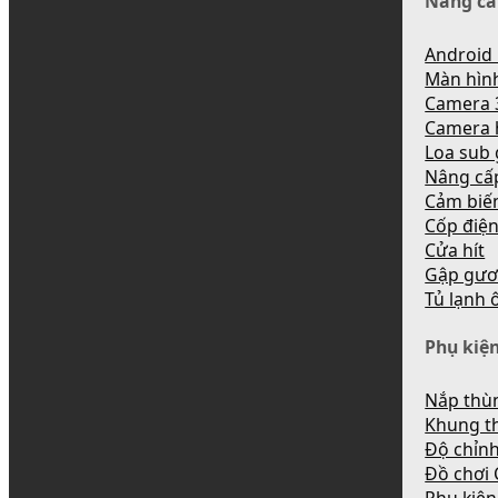
Nâng cấ
Android 
Màn hìn
Camera 
Camera 
Loa sub
Nâng cấ
Cảm biến
Cốp điệ
Cửa hít
Gập gươ
Tủ lạnh 
Phụ kiện
Nắp thùn
Khung t
Độ chỉnh
Đồ chơi