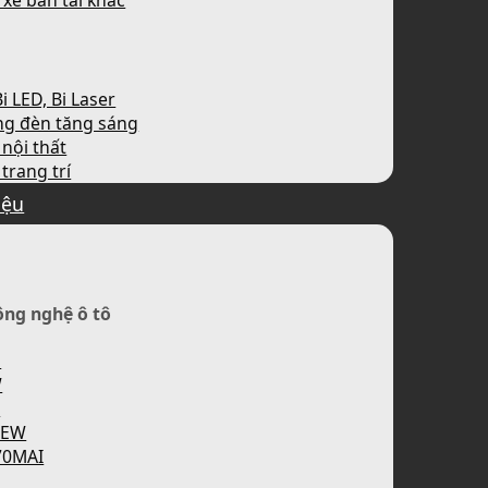
 xe bán tải khác
i LED, Bi Laser
ng đèn tăng sáng
nội thất
trang trí
iệu
ông nghệ ô tô
H
W
P
IEW
70MAI