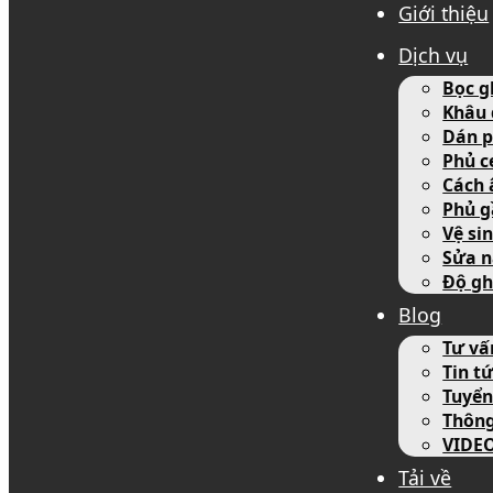
Giới thiệu
Dịch vụ
Bọc g
Khâu 
Dán p
Phủ c
Cách 
Phủ g
Vệ si
Sửa n
Độ gh
Blog
Tư vấ
Tin tứ
Tuyển
Thôn
VIDE
Tải về