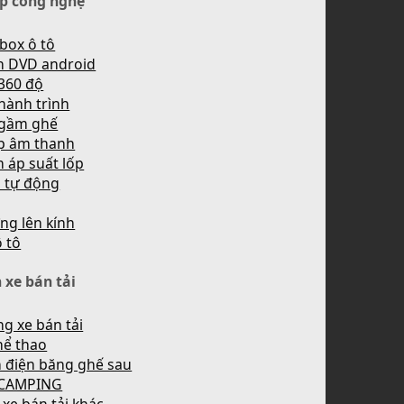
p công nghệ
box ô tô
h DVD android
360 độ
hành trình
 gầm ghế
p âm thanh
 áp suất lốp
n tự động
ng lên kính
ô tô
 xe bán tải
g xe bán tải
hể thao
 điện băng ghế sau
 CAMPING