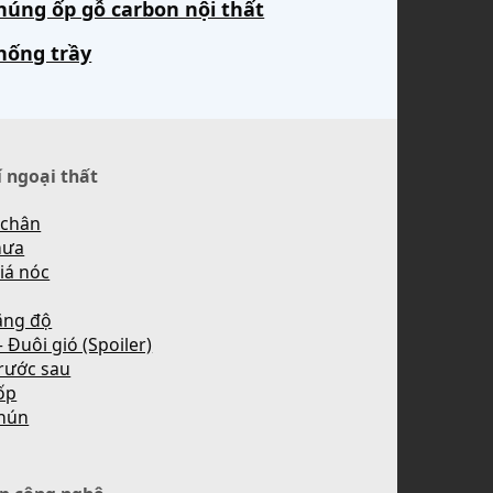
húng ốp gỗ carbon nội thất
hống trầy
í ngoại thất
 chân
mưa
iá nóc
ăng độ
 Đuôi gió (Spoiler)
rước sau
ốp
hún