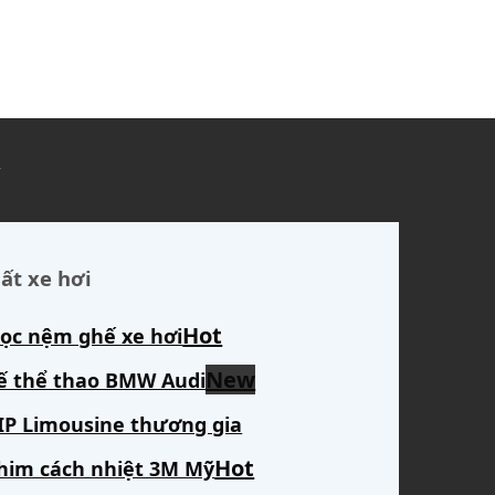
ủ
ất xe hơi
ọc nệm ghế xe hơi
ế thể thao BMW Audi
IP Limousine thương gia
him cách nhiệt 3M Mỹ