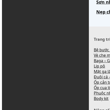
Sơn n
Nẹp c
Trang tr
Bệ bước
Vè che 
Baga – G
Lip pô
Mặt ga l
Đuôi cá –
Ốp cản t
Ốp cua l
Phuộc n
Body kit