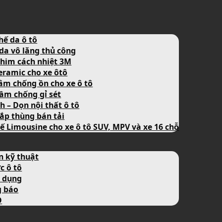
hế da ô tô
da vô lăng thủ công
him cách nhiệt 3M
eramic cho xe ôtô
âm chống ồn cho xe ô tô
ầm chống gỉ sét
nh – Dọn nội thất ô tô
ắp thùng bán tải
ế Limousine cho xe ô tô SUV, MPV và xe 16 chỗ
n kỹ thuật
c ô tô
 dụng
g báo
O