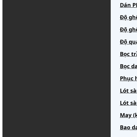
Dán PP
Độ gh
Độ gh
Độ qu
Bọc t
Bọc da
Phục h
Lót s
Lót sà
May (
Bao d