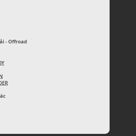
ải - Offroad
OY
N
DER
ác