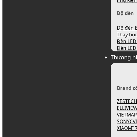
Phụ kiện
Độ đèn
Độ đèn B
Thay bó
Đèn LED 
Đèn LED 
Thương h
Brand c
ZESTEC
ELLIVIE
VIETMA
SONYCV
XIAOMI 