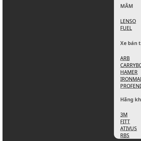
MÂM
LENSO
FUEL
Xe bán t
ARB
CARRYB
HAMER
IRONMA
PROFEN
Hãng kh
3M
FITT
ATIVUS
RBS