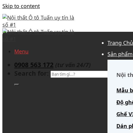
Skip to content
Trang Ch
Menu
Sản phẩm
0908 563 172
(tư vấn 24/7)
Search for:
Nội th
Mẫu b
Độ gh
Ghế V
Dán p