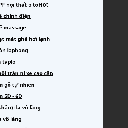
F nội thất ô tô
ế chỉnh điện
ế massage
ạt mát ghế hơi lạnh
rần laphong
 taplo
ồi trần nỉ xe cao cấp
àn gỗ tự nhiên
n 5D - 6D
khâu) da vô lăng
a vô lăng