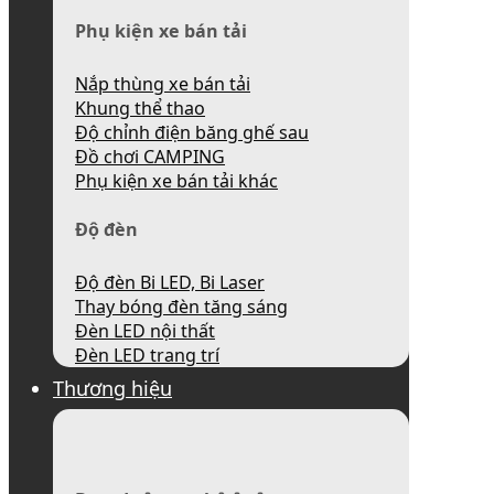
Phụ kiện xe bán tải
Nắp thùng xe bán tải
Khung thể thao
Độ chỉnh điện băng ghế sau
Đồ chơi CAMPING
Phụ kiện xe bán tải khác
Độ đèn
Độ đèn Bi LED, Bi Laser
Thay bóng đèn tăng sáng
Đèn LED nội thất
Đèn LED trang trí
Thương hiệu