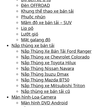
Đèn OFFROAD
Khung thể thao xe bán tải
Phuộc nhún
Mâm độ xe bán tải – SUV
Lip pô
Lướt gió
Mặt galang độ
Nắp thùng xe bán tải
Nắp Thùng Xe Bán Tải Ford Ranger
Nắp Thùng xe Chevrolet Colorado
Nắp Thùng xe Toyota Hilux
Nắp Thùng Nissan Navara
Nắp Thùng Isuzu Dmax
Nắp Thùng Mazda BT50
Nắp Thùng xe Mitsubishi Triton
Nắp thùng xe bán tải cũ
Màn hình-Loa-Camera
Màn hình DVD Android