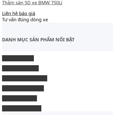
Thảm sàn 5D xe BMW 750Li
Liên hệ báo giá
Tư vấn đúng dòng xe
DANH MỤC SẢN PHẨM NỔI BẬT
Độ Nội thất xe
độ Ngoại thất xe
Nâng cấp công nghệ
Phụ kiện xe bán tải
độ xe limousine
độ ghế chỉnh điện