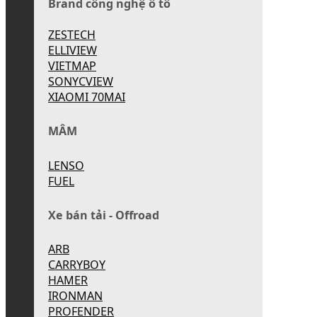
Brand công nghệ ô tô
ZESTECH
ELLIVIEW
VIETMAP
SONYCVIEW
XIAOMI 70MAI
MÂM
LENSO
FUEL
Xe bán tải - Offroad
ARB
CARRYBOY
HAMER
IRONMAN
PROFENDER