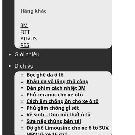
Hãng khác
3M
FITT
ATIVUS
RBS
Giới thiệu
Dịch vụ
Bọc ghế da ô tô
Khâu da vô lăng thủ công
Dán phim cách nhiệt 3M
Phủ ceramic cho xe ôtô
Cách âm chống ồn cho xe ô tô
Phủ gầm chống gỉ sét
Vệ sinh – Dọn nội thất ô tô
Sửa nắp thùng bán tải
Độ ghế Limousine cho xe ô tô SUV,
MPV và xe 16 chỗ