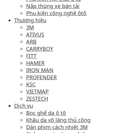
Nắp thùng xe bán tải
Phụ kiện công nghệ ôtô
Thương hiệu
3M
ATIVUS
ARB
CARRYBOY
FITT
HAMER
IRON MAN
PROFENDER
KSC
VIETMAP
ZESTECH
Dịch vụ
Bọc ghế da ô tô
Khâu da vô lăng thủ công
Dán phim cách nhiệt 3M