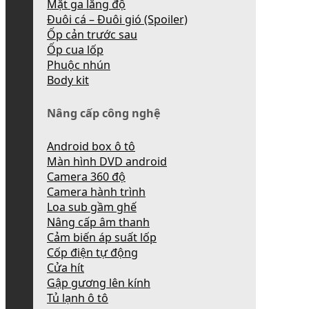
Mặt ga lăng độ
Đuôi cá – Đuôi gió (Spoiler)
Ốp cản trước sau
Ốp cua lốp
Phuộc nhún
Body kit
Nâng cấp công nghệ
Android box ô tô
Màn hình DVD android
Camera 360 độ
Camera hành trình
Loa sub gầm ghế
Nâng cấp âm thanh
Cảm biến áp suất lốp
Cốp điện tự động
Cửa hít
Gập gương lên kính
Tủ lạnh ô tô