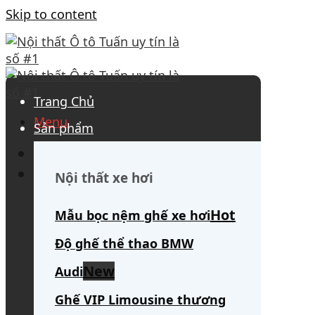
Skip to content
Trang Chủ
Menu
Sản phẩm
0908 563 172
(tư vấn 24/7)
Search for:
Nội thất xe hơi
Mẫu bọc nệm ghế xe hơi
Độ ghế thể thao BMW
Audi
Ghế VIP Limousine thương