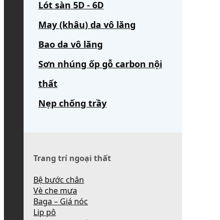
Lót sàn 5D - 6D
May (khâu) da vô lăng
Bao da vô lăng
Sơn nhúng ốp gỗ carbon nội
thất
Nẹp chống trầy
Trang trí ngoại thất
Bệ bước chân
Vè che mưa
Baga – Giá nóc
Lip pô