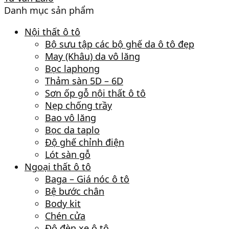
Danh mục sản phẩm
Nội thất ô tô
Bộ sưu tập các bộ ghế da ô tô đẹp
May (Khâu) da vô lăng
Bọc laphong
Thảm sàn 5D – 6D
Sơn ốp gỗ nội thất ô tô
Nẹp chống trầy
Bao vô lăng
Bọc da taplo
Độ ghế chỉnh điện
Lót sàn gỗ
Ngoại thất ô tô
Baga – Giá nóc ô tô
Bệ bước chân
Body kit
Chén cửa
Độ đèn xe ô tô