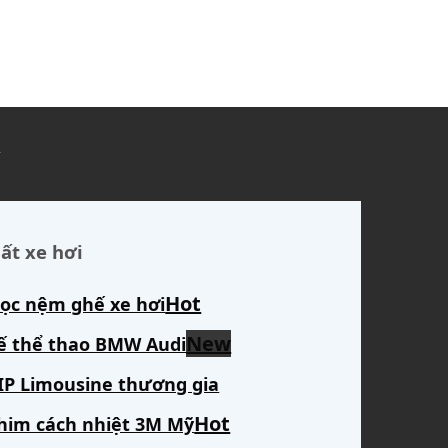
ủ
ất xe hơi
ọc nệm ghế xe hơi
ế thể thao BMW Audi
IP Limousine thương gia
him cách nhiệt 3M Mỹ