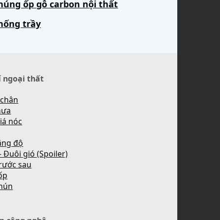
húng ốp gỗ carbon nội thất
hống trầy
í ngoại thất
 chân
mưa
iá nóc
ăng độ
 Đuôi gió (Spoiler)
rước sau
ốp
hún