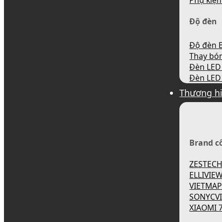
Phụ kiện
Độ đèn
Độ đèn B
Thay bó
Đèn LED 
Đèn LED 
Thương h
Brand c
ZESTEC
ELLIVIE
VIETMA
SONYCV
XIAOMI 