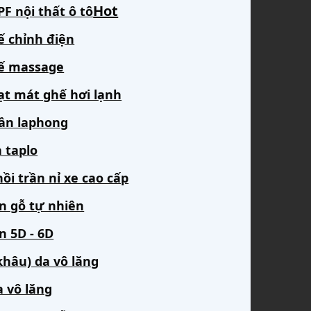
F nội thất ô tô
ế chỉnh điện
ế massage
ạt mát ghế hơi lạnh
rần laphong
 taplo
ồi trần nỉ xe cao cấp
àn gỗ tự nhiên
n 5D - 6D
khâu) da vô lăng
a vô lăng