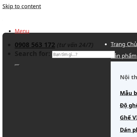
Skip to content
Menu
0908 563 172
Trang Ch
(tư vấn 24/7)
Search for:
Sản phẩm
Nội th
Mẫu b
Độ gh
Ghế V
Dán p