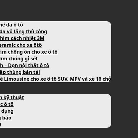
hế da ô tô
da vô lăng thủ công
him cách nhiệt 3M
eramic cho xe ôtô
âm chống ồn cho xe ô tô
ầm chống gỉ sét
nh – Dọn nội thất ô tô
ắp thùng bán tải
ế Limousine cho xe ô tô SUV, MPV và xe 16 chỗ
n kỹ thuật
c ô tô
 dụng
g báo
O