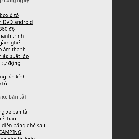
p công nghệ
box ô tô
h DVD android
360 độ
hành trình
 gầm ghế
p âm thanh
 áp suất lốp
n tự động
ng lên kính
ô tô
 xe bán tải
g xe bán tải
hể thao
 điện băng ghế sau
 CAMPING