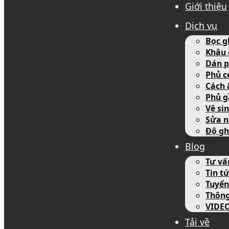
Giới thiệu
Dịch vụ
Bọc g
Khâu 
Dán p
Phủ c
Cách 
Phủ g
Vệ si
Sửa n
Độ gh
Blog
Tư vấ
Tin tứ
Tuyển
Thôn
VIDE
Tải về