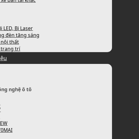
 xe bán tải khác
i LED, Bi Laser
ng đèn tăng sáng
nội thất
trang trí
iệu
ông nghệ ô tô
H
W
P
IEW
70MAI