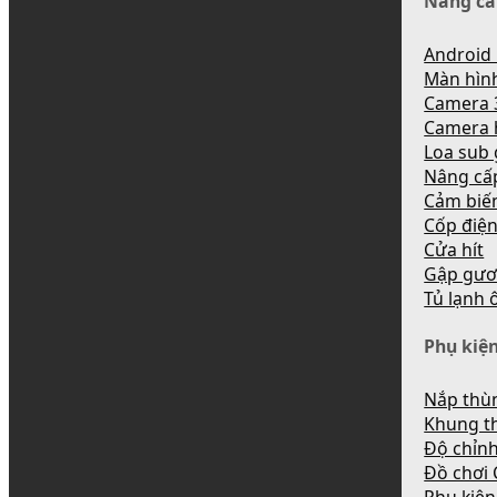
Nâng cấ
Android 
Màn hìn
Camera 
Camera 
Loa sub
Nâng cấ
Cảm biến
Cốp điệ
Cửa hít
Gập gươ
Tủ lạnh 
Phụ kiện
Nắp thùn
Khung t
Độ chỉnh
Đồ chơi