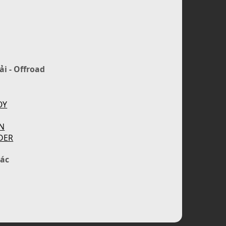
ải - Offroad
OY
N
DER
ác