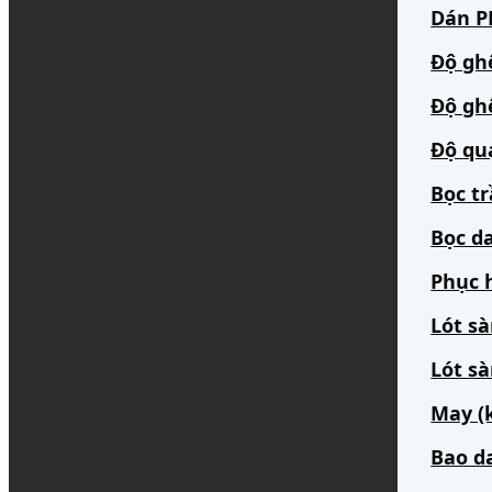
Dán PP
Độ gh
Độ gh
Độ qu
Bọc t
Bọc da
Phục h
Lót s
Lót sà
May (
Bao d