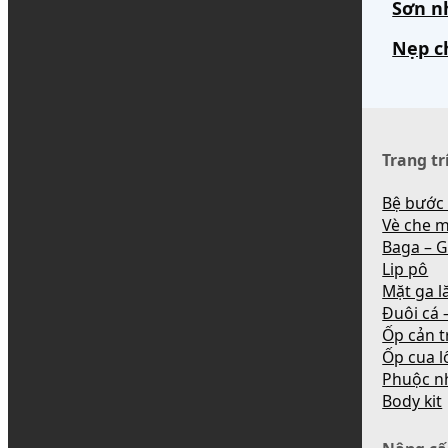
Sơn n
Nẹp c
Trang tr
Bệ bước
Vè che 
Baga – G
Lip pô
Mặt ga l
Đuôi cá –
Ốp cản t
Ốp cua l
Phuộc n
Body kit