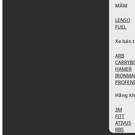
MÂM
LENSO
FUEL
Xe bán t
ARB
CARRYB
HAMER
IRONMA
PROFEN
Hãng kh
3M
FITT
ATIVUS
RBS