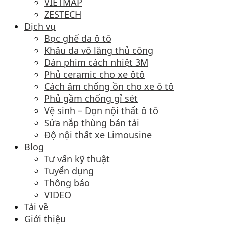
VIETMAP
ZESTECH
Dịch vụ
Bọc ghế da ô tô
Khâu da vô lăng thủ công
Dán phim cách nhiệt 3M
Phủ ceramic cho xe ôtô
Cách âm chống ồn cho xe ô tô
Phủ gầm chống gỉ sét
Vệ sinh – Dọn nội thất ô tô
Sửa nắp thùng bán tải
Độ nội thất xe Limousine
Blog
Tư vấn kỹ thuật
Tuyển dụng
Thông báo
VIDEO
Tải về
Giới thiệu