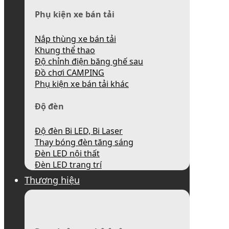
Phụ kiện xe bán tải
Nắp thùng xe bán tải
Khung thể thao
Độ chỉnh điện băng ghế sau
Đồ chơi CAMPING
Phụ kiện xe bán tải khác
Độ đèn
Độ đèn Bi LED, Bi Laser
Thay bóng đèn tăng sáng
Đèn LED nội thất
Đèn LED trang trí
Thương hiệu