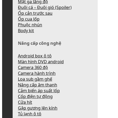
Mặt ga lăng độ
Đuôi cá – Đuôi gió (Spoiler)
Ốp cản trước sau
Ốp cua lốp
Phuộc nhún
Body kit
Nâng cấp công nghệ
Android box ô tô
Màn hình DVD android
Camera 360 độ
Camera hành trình
Loa sub gầm ghế
Nâng cấp âm thanh
Cảm biến áp suất lốp
Cốp điện tự động
Cửa hít
Gập gương lên kính
Tủ lạnh ô tô