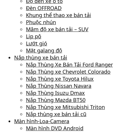
Độ đèn xe ô tô
Đèn OFFROAD
Khung thể thao xe bán tải
Phuộc nhún
Mâm độ xe bán tải – SUV
Lip pô
Lướt gió
Mặt galang độ
Nắp thùng xe bán tải
Nắp Thùng Xe Bán Tải Ford Ranger
Nắp Thùng xe Chevrolet Colorado
Nắp Thùng xe Toyota Hilux
Nắp Thùng Nissan Navara
Nắp Thùng Isuzu Dmax
Nắp Thùng Mazda BT50
Nắp Thùng xe Mitsubishi Triton
Nắp thùng xe bán tải cũ
Màn hình-Loa-Camera
Màn hình DVD Android