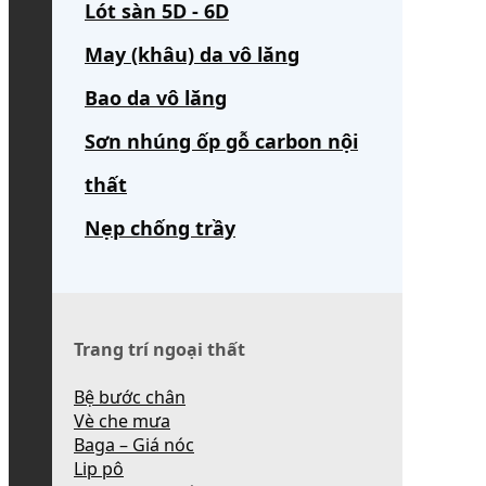
Lót sàn 5D - 6D
May (khâu) da vô lăng
Bao da vô lăng
Sơn nhúng ốp gỗ carbon nội
thất
Nẹp chống trầy
Trang trí ngoại thất
Bệ bước chân
Vè che mưa
Baga – Giá nóc
Lip pô