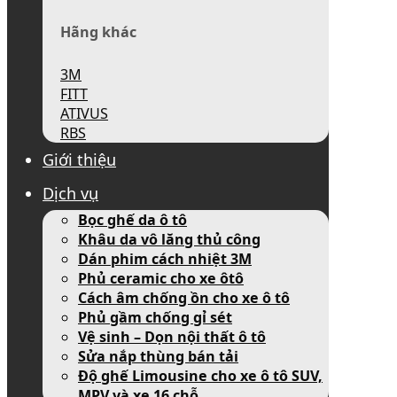
Hãng khác
3M
FITT
ATIVUS
RBS
Giới thiệu
Dịch vụ
Bọc ghế da ô tô
Khâu da vô lăng thủ công
Dán phim cách nhiệt 3M
Phủ ceramic cho xe ôtô
Cách âm chống ồn cho xe ô tô
Phủ gầm chống gỉ sét
Vệ sinh – Dọn nội thất ô tô
Sửa nắp thùng bán tải
Độ ghế Limousine cho xe ô tô SUV,
MPV và xe 16 chỗ