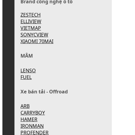
Brand công nghệ ô tô
ZESTECH
ELLIVIEW
VIETMAP
SONYCVIEW
XIAOMI 70MAI
MÂM
LENSO
FUEL
Xe bán tải - Offroad
ARB
CARRYBOY
HAMER
IRONMAN
PROFENDER