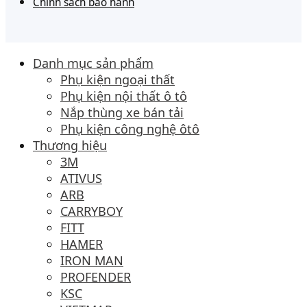
Chính sách bảo hành
Danh mục sản phẩm
Phụ kiện ngoại thất
Phụ kiện nội thất ô tô
Nắp thùng xe bán tải
Phụ kiện công nghệ ôtô
Thương hiệu
3M
ATIVUS
ARB
CARRYBOY
FITT
HAMER
IRON MAN
PROFENDER
KSC