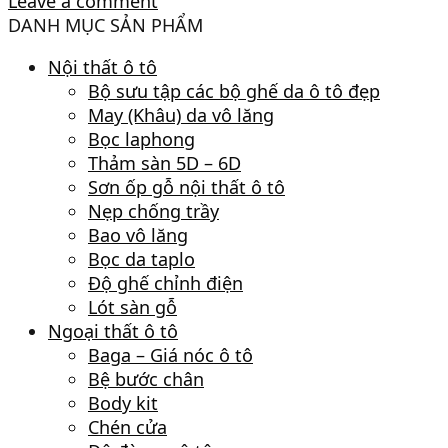
Leave a comment
DANH MỤC SẢN PHẨM
Nội thất ô tô
Bộ sưu tập các bộ ghế da ô tô đẹp
May (Khâu) da vô lăng
Bọc laphong
Thảm sàn 5D – 6D
Sơn ốp gỗ nội thất ô tô
Nẹp chống trầy
Bao vô lăng
Bọc da taplo
Độ ghế chỉnh điện
Lót sàn gỗ
Ngoại thất ô tô
Baga – Giá nóc ô tô
Bệ bước chân
Body kit
Chén cửa