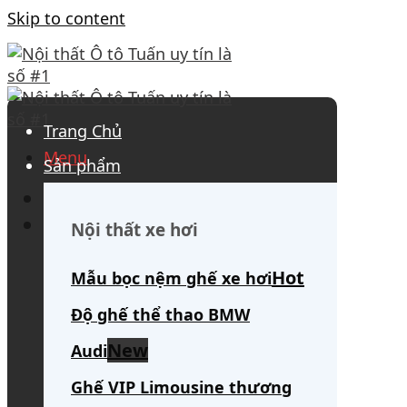
Skip to content
Trang Chủ
Menu
Sản phẩm
0908 563 172
(tư vấn 24/7)
Search for:
Nội thất xe hơi
Mẫu bọc nệm ghế xe hơi
Độ ghế thể thao BMW
Audi
Ghế VIP Limousine thương