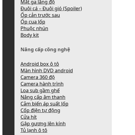
Mặt ga lăng độ
Đuôi cá – Đuôi gió (Spoiler)
Ốp cản trước sau
Ốp cua lốp
Phuộc nhún
Body kit
Nâng cấp công nghệ
Android box ô tô
Màn hình DVD android
Camera 360 độ
Camera hành trình
Loa sub gầm ghế
Nâng cấp âm thanh
Cảm biến áp suất lốp
Cốp điện tự động
Cửa hít
Gập gương lên kính
Tủ lạnh ô tô