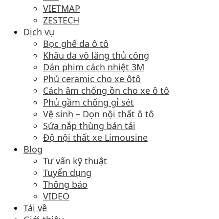
VIETMAP
ZESTECH
Dịch vụ
Bọc ghế da ô tô
Khâu da vô lăng thủ công
Dán phim cách nhiệt 3M
Phủ ceramic cho xe ôtô
Cách âm chống ồn cho xe ô tô
Phủ gầm chống gỉ sét
Vệ sinh – Dọn nội thất ô tô
Sửa nắp thùng bán tải
Độ nội thất xe Limousine
Blog
Tư vấn kỹ thuật
Tuyển dụng
Thông báo
VIDEO
Tải về