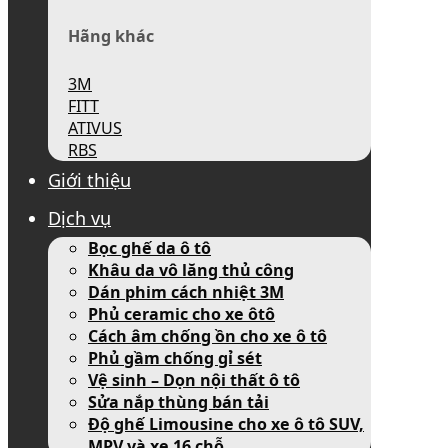
Hãng khác
3M
FITT
ATIVUS
RBS
Giới thiệu
Dịch vụ
Bọc ghế da ô tô
Khâu da vô lăng thủ công
Dán phim cách nhiệt 3M
Phủ ceramic cho xe ôtô
Cách âm chống ồn cho xe ô tô
Phủ gầm chống gỉ sét
Vệ sinh – Dọn nội thất ô tô
Sửa nắp thùng bán tải
Độ ghế Limousine cho xe ô tô SUV,
MPV và xe 16 chỗ