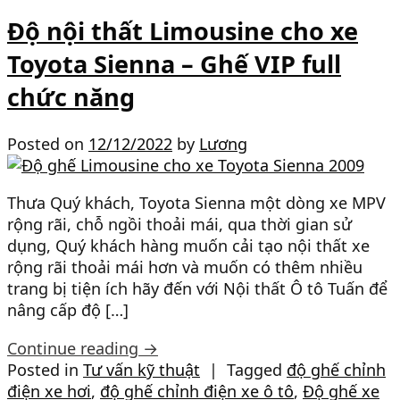
Độ nội thất Limousine cho xe
Toyota Sienna – Ghế VIP full
chức năng
Posted on
12/12/2022
by
Lương
Thưa Quý khách, Toyota Sienna một dòng xe MPV
rộng rãi, chỗ ngồi thoải mái, qua thời gian sử
dụng, Quý khách hàng muốn cải tạo nội thất xe
rộng rãi thoải mái hơn và muốn có thêm nhiều
trang bị tiện ích hãy đến với Nội thất Ô tô Tuấn để
nâng cấp độ […]
Continue reading
→
Posted in
Tư vấn kỹ thuật
|
Tagged
độ ghế chỉnh
điện xe hơi
,
độ ghế chỉnh điện xe ô tô
,
Độ ghế xe