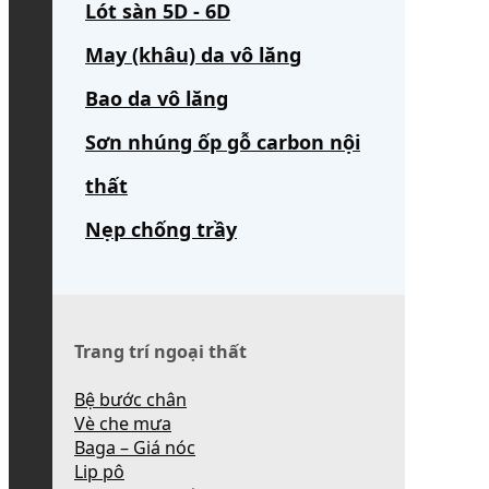
Lót sàn 5D - 6D
May (khâu) da vô lăng
Bao da vô lăng
Sơn nhúng ốp gỗ carbon nội
thất
Nẹp chống trầy
Trang trí ngoại thất
Bệ bước chân
Vè che mưa
Baga – Giá nóc
Lip pô