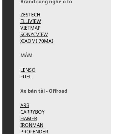
Brand công nghệ ô tô
ZESTECH
ELLIVIEW
VIETMAP
SONYCVIEW
XIAOMI 70MAI
MÂM
LENSO
FUEL
Xe bán tải - Offroad
ARB
CARRYBOY
HAMER
IRONMAN
PROFENDER