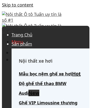
Skip to content
Trang Chủ
Menu
Sản phẩm
0908 563 172
(tư vấn 24/7)
Search for:
Nội thất xe hơi
Mẫu bọc nệm ghế xe hơi
Độ ghế thể thao BMW
Audi
Ghế VIP Limousine thương