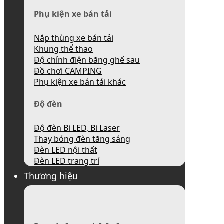
Phụ kiện xe bán tải
Nắp thùng xe bán tải
Khung thể thao
Độ chỉnh điện băng ghế sau
Đồ chơi CAMPING
Phụ kiện xe bán tải khác
Độ đèn
Độ đèn Bi LED, Bi Laser
Thay bóng đèn tăng sáng
Đèn LED nội thất
Đèn LED trang trí
Thương hiệu