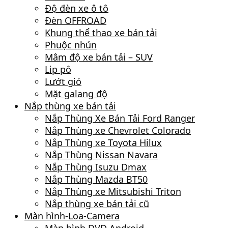
Độ đèn xe ô tô
Đèn OFFROAD
Khung thể thao xe bán tải
Phuộc nhún
Mâm độ xe bán tải – SUV
Lip pô
Lướt gió
Mặt galang độ
Nắp thùng xe bán tải
Nắp Thùng Xe Bán Tải Ford Ranger
Nắp Thùng xe Chevrolet Colorado
Nắp Thùng xe Toyota Hilux
Nắp Thùng Nissan Navara
Nắp Thùng Isuzu Dmax
Nắp Thùng Mazda BT50
Nắp Thùng xe Mitsubishi Triton
Nắp thùng xe bán tải cũ
Màn hình-Loa-Camera
Màn hình DVD Android