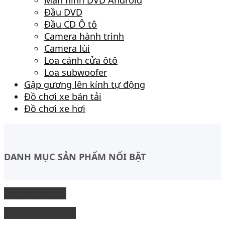
Đầu DVD
Đầu CD Ô tô
Camera hành trình
Camera lùi
Loa cánh cửa ôtô
Loa subwoofer
Gập gương lên kính tự động
Đồ chơi xe bán tải
Đồ chơi xe hơi
DANH MỤC SẢN PHẨM NỔI BẬT
Độ Nội thất xe
độ Ngoại thất xe