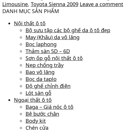
Limousine
,
Toyota Sienna 2009
Leave a comment
DANH MỤC SẢN PHẨM
Nội thất ô tô
Bộ sưu tập các bộ ghế da ô tô đẹp
May (Khâu) da vô lăng
Bọc laphong
Thảm sàn 5D – 6D
Sơn ốp gỗ nội thất ô tô
Nẹp chống trầy
Bao vô lăng
Bọc da taplo
Độ ghế chỉnh điện
Lót sàn gỗ
Ngoại thất ô tô
Baga – Giá nóc ô tô
Bệ bước chân
Body kit
Chén cửa