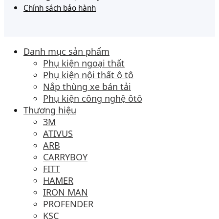
Chính sách bảo hành
Danh mục sản phẩm
Phụ kiện ngoại thất
Phụ kiện nội thất ô tô
Nắp thùng xe bán tải
Phụ kiện công nghệ ôtô
Thương hiệu
3M
ATIVUS
ARB
CARRYBOY
FITT
HAMER
IRON MAN
PROFENDER
KSC