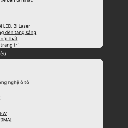
 xe bán tải khác
i LED, Bi Laser
ng đèn tăng sáng
nội thất
trang trí
iệu
ông nghệ ô tô
H
W
P
IEW
70MAI