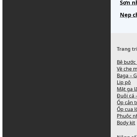
Sơn n
Nẹp c
Trang tr
Bệ bước
Vè che 
Baga – G
Lip pô
Mặt ga l
Đuôi cá –
Ốp cản t
Ốp cua l
Phuộc n
Body kit