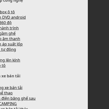
p công nghệ
box ô tô
h DVD android
360 độ
hành trình
 gầm ghế
p âm thanh
 áp suất lốp
n tự động
ng lên kính
ô tô
 xe bán tải
g xe bán tải
hể thao
 điện băng ghế sau
 CAMPING