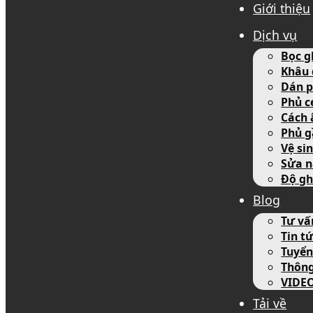
Giới thiệu
Dịch vụ
Bọc g
Khâu 
Dán p
Phủ c
Cách 
Phủ g
Vệ si
Sửa n
Độ gh
Blog
Tư vấ
Tin tứ
Tuyển
Thôn
VIDE
Tải về