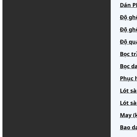
Dán PP
Độ gh
Độ gh
Độ qu
Bọc t
Bọc da
Phục h
Lót s
Lót sà
May (
Bao d