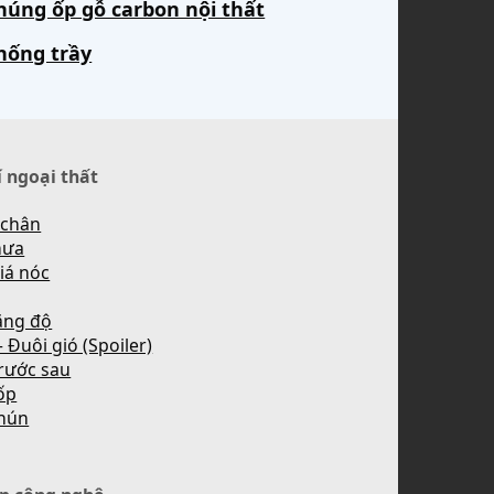
húng ốp gỗ carbon nội thất
hống trầy
í ngoại thất
 chân
mưa
iá nóc
ăng độ
 Đuôi gió (Spoiler)
rước sau
ốp
hún