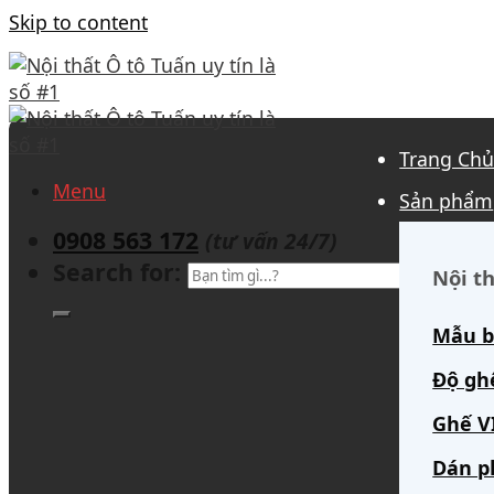
Skip to content
Trang Ch
Menu
Sản phẩm
0908 563 172
(tư vấn 24/7)
Search for:
Nội th
Mẫu b
Độ gh
Ghế V
Dán p