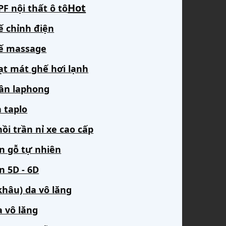
F nội thất ô tô
ế chỉnh điện
ế massage
ạt mát ghế hơi lạnh
rần laphong
 taplo
ồi trần nỉ xe cao cấp
àn gỗ tự nhiên
n 5D - 6D
khâu) da vô lăng
a vô lăng