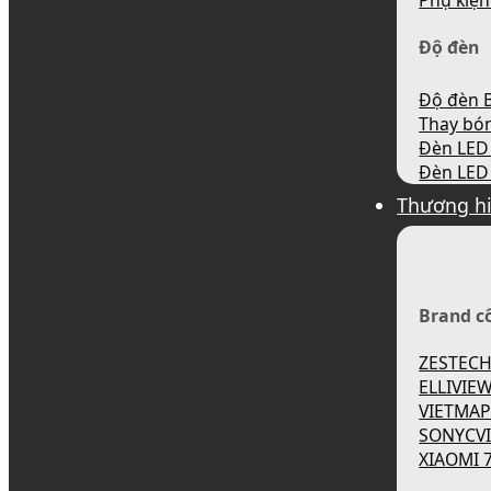
Phụ kiện
Độ đèn
Độ đèn B
Thay bó
Đèn LED 
Đèn LED 
Thương h
Brand c
ZESTEC
ELLIVIE
VIETMA
SONYCV
XIAOMI 