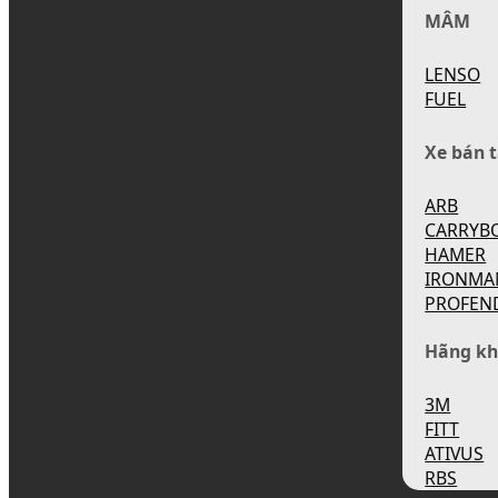
MÂM
LENSO
FUEL
Xe bán t
ARB
CARRYB
HAMER
IRONMA
PROFEN
Hãng kh
3M
FITT
ATIVUS
RBS