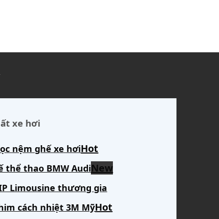
ủ
ất xe hơi
ọc nệm ghế xe hơi
ế thể thao BMW Audi
IP Limousine thương gia
him cách nhiệt 3M Mỹ