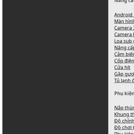
Nâng cấ
Android 
Màn hìn
Camera 
Camera 
Loa sub
Nâng cấ
Cảm biến
Cốp điệ
Cửa hít
Gập gươ
Tủ lạnh 
Phụ kiện
Nắp thùn
Khung t
Độ chỉnh
Đồ chơi