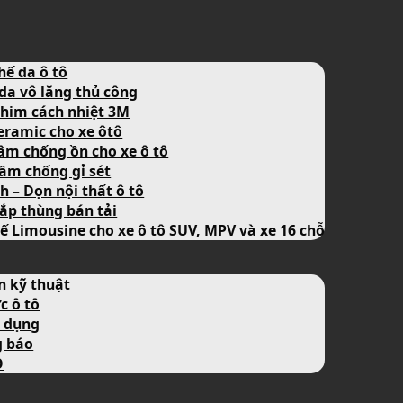
hế da ô tô
da vô lăng thủ công
him cách nhiệt 3M
eramic cho xe ôtô
âm chống ồn cho xe ô tô
ầm chống gỉ sét
nh – Dọn nội thất ô tô
ắp thùng bán tải
ế Limousine cho xe ô tô SUV, MPV và xe 16 chỗ
n kỹ thuật
c ô tô
 dụng
g báo
O