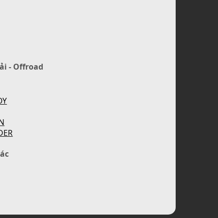
ải - Offroad
OY
N
DER
ác