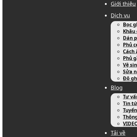
Giới thiệu
Dịch vụ
Bọc g
Khâu 
Dán p
Phủ c
Cách 
Phủ g
Vệ si
Sửa n
Độ gh
Blog
Tư vấ
Tin tứ
Tuyển
Thôn
VIDE
Tải về