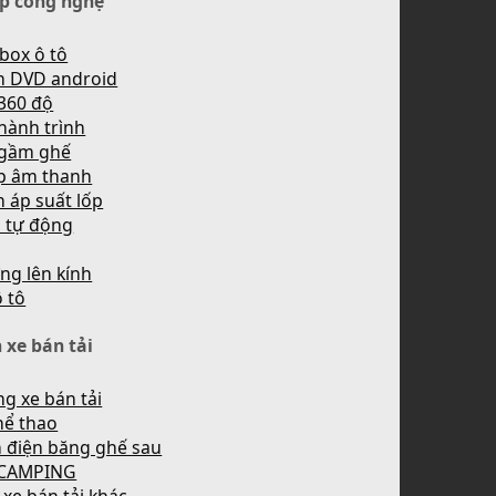
p công nghệ
box ô tô
h DVD android
360 độ
hành trình
 gầm ghế
p âm thanh
 áp suất lốp
n tự động
ng lên kính
ô tô
 xe bán tải
g xe bán tải
hể thao
 điện băng ghế sau
 CAMPING