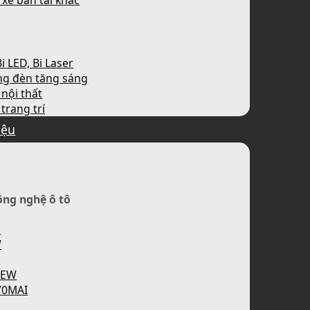
 xe bán tải khác
i LED, Bi Laser
ng đèn tăng sáng
nội thất
trang trí
iệu
ông nghệ ô tô
H
W
P
IEW
70MAI