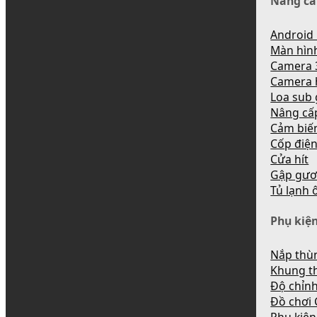
Nâng cấ
Android 
Màn hìn
Camera 
Camera 
Loa sub
Nâng cấ
Cảm biến
Cốp điệ
Cửa hít
Gập gươ
Tủ lạnh 
Phụ kiện
Nắp thùn
Khung t
Độ chỉnh
Đồ chơi