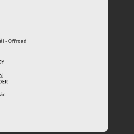
ải - Offroad
OY
N
DER
ác