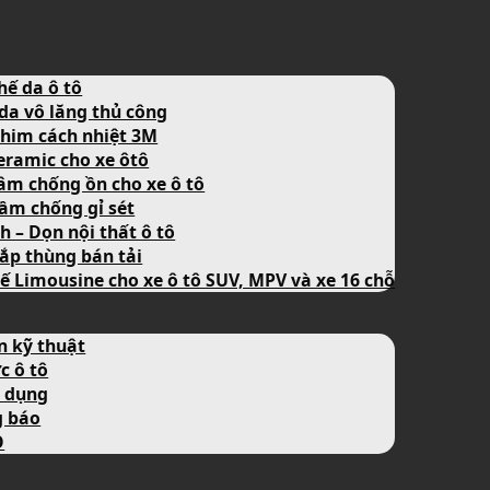
hế da ô tô
da vô lăng thủ công
him cách nhiệt 3M
eramic cho xe ôtô
âm chống ồn cho xe ô tô
ầm chống gỉ sét
nh – Dọn nội thất ô tô
ắp thùng bán tải
ế Limousine cho xe ô tô SUV, MPV và xe 16 chỗ
n kỹ thuật
c ô tô
 dụng
g báo
O