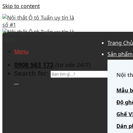
Skip to content
Trang Ch
Menu
Sản phẩm
0908 563 172
(tư vấn 24/7)
Search for:
Nội th
Mẫu b
Độ gh
Ghế V
Dán p