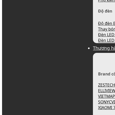
Phụ kiện
Độ đèn
Độ đèn B
Thay bó
Đèn LED 
Đèn LED 
Thương h
Brand c
ZESTEC
ELLIVIE
VIETMA
SONYCV
XIAOMI 