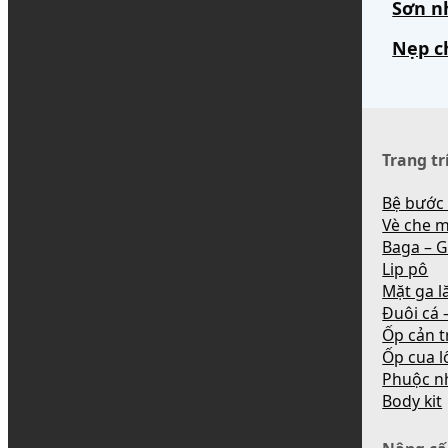
Sơn n
Nẹp c
Trang tr
Bệ bước
Vè che 
Baga – G
Lip pô
Mặt ga l
Đuôi cá –
Ốp cản t
Ốp cua l
Phuộc n
Body kit