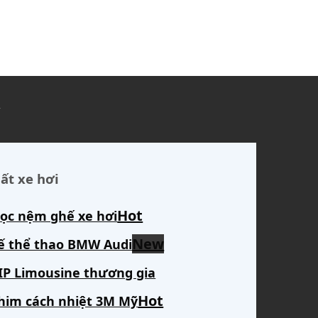
ủ
ất xe hơi
ọc nệm ghế xe hơi
ế thể thao BMW Audi
IP Limousine thương gia
him cách nhiệt 3M Mỹ