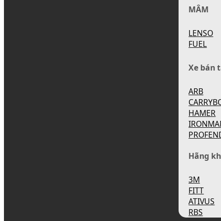
MÂM
LENSO
FUEL
Xe bán t
ARB
CARRYB
HAMER
IRONMA
PROFEN
Hãng kh
3M
FITT
ATIVUS
RBS