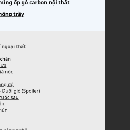
húng ốp gỗ carbon nội thất
hống trầy
í ngoại thất
 chân
mưa
iá nóc
ăng độ
 Đuôi gió (Spoiler)
rước sau
ốp
hún