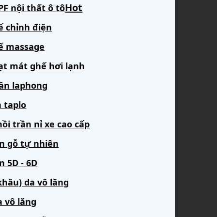
F nội thất ô tô
ế chỉnh điện
ế massage
ạt mát ghế hơi lạnh
rần laphong
 taplo
ồi trần nỉ xe cao cấp
àn gỗ tự nhiên
n 5D - 6D
khâu) da vô lăng
a vô lăng