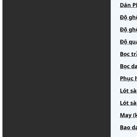
Dán PP
Độ gh
Độ gh
Độ qu
Bọc t
Bọc da
Phục h
Lót s
Lót sà
May (
Bao d